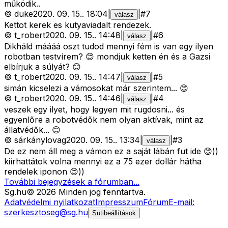
működik..
©
duke
2020. 09. 15.
.
18:04
|
|
#
7
válasz
Kettot kerek es kutyaviadalt rendezek.
©
t_robert
2020. 09. 15.
.
14:48
|
|
#
6
válasz
Dikháld máááá oszt tudod mennyi fém is van egy ilyen
robotban testvírem? 😊 mondjuk ketten én és a Gazsi
elbírjuk a súlyát? 😊
©
t_robert
2020. 09. 15.
.
14:47
|
|
#
5
válasz
simán kicselezi a vámosokat már szerintem... 😊
©
t_robert
2020. 09. 15.
.
14:46
|
|
#
4
válasz
veszek egy ilyet, hogy legyen mit rugdosni... és
egyenlőre a robotvédők nem olyan aktívak, mint az
állatvédők... 😊
©
sárkánylovag
2020. 09. 15.
.
13:34
|
|
#
3
válasz
De ez nem áll meg a vámon ez a saját lábán fut ide 😊))
kiírhattátok volna mennyi ez a 75 ezer dollár hátha
rendelek iponon 😊))
További bejegyzések a fórumban...
Sg
.hu
©
2026
Minden jog fenntartva.
Adatvédelmi nyilatkozat
Impresszum
Fórum
E-mail:
szerkesztoseg@sg.hu
Sütibeállítások