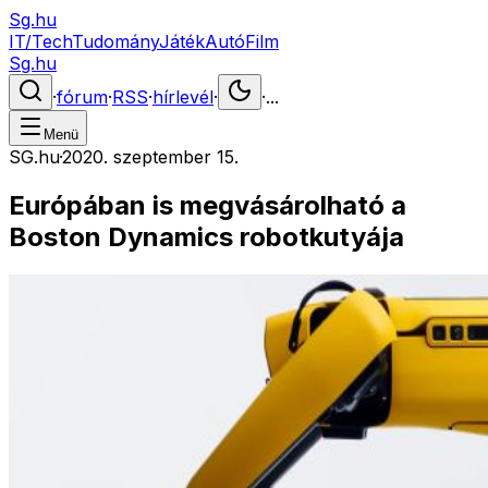
Sg.hu
IT/Tech
Tudomány
Játék
Autó
Film
Sg.hu
·
fórum
·
RSS
·
hírlevél
·
·
...
Menü
SG.hu
·
2020. szeptember 15.
Európában is megvásárolható a
Boston Dynamics robotkutyája