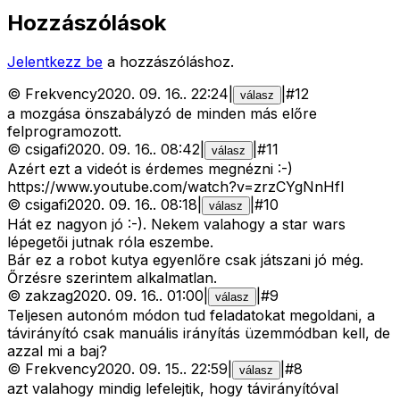
Hozzászólások
Jelentkezz be
a hozzászóláshoz.
©
Frekvency
2020. 09. 16.
.
22:24
|
|
#
12
válasz
a mozgása önszabályzó de minden más előre
felprogramozott.
©
csigafi
2020. 09. 16.
.
08:42
|
|
#
11
válasz
Azért ezt a videót is érdemes megnézni :-)
https://www.youtube.com/watch?v=zrzCYgNnHfI
©
csigafi
2020. 09. 16.
.
08:18
|
|
#
10
válasz
Hát ez nagyon jó :-). Nekem valahogy a star wars
lépegetői jutnak róla eszembe.
Bár ez a robot kutya egyenlőre csak játszani jó még.
Őrzésre szerintem alkalmatlan.
©
zakzag
2020. 09. 16.
.
01:00
|
|
#
9
válasz
Teljesen autonóm módon tud feladatokat megoldani, a
távirányító csak manuális irányítás üzemmódban kell, de
azzal mi a baj?
©
Frekvency
2020. 09. 15.
.
22:59
|
|
#
8
válasz
azt valahogy mindig lefelejtik, hogy távirányítóval