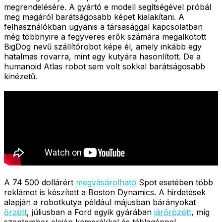
megrendelésére. A gyártó e modell segítségével próbál
meg magáról barátságosabb képet kialakítani. A
felhasználókban ugyanis a társasággal kapcsolatban
még többnyire a fegyveres erők számára megalkotott
BigDog nevű szállítórobot képe él, amely inkább egy
hatalmas rovarra, mint egy kutyára hasonlított. De a
humanoid Atlas robot sem volt sokkal barátságosabb
kinézetű.
A 74 500 dollárért
megvásárolható
Spot esetében több
reklámot is készített a Boston Dynamics. A hirdetések
alapján a robotkutya például májusban bárányokat
őrzött
, júliusban a Ford egyik gyárában
járőrözött
, míg
szeptember elején kamerákkal és táblagéppel