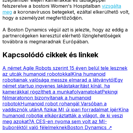
felszerelve a bostoni Women's Hospitalban
vizsgálta
meg
a koronavírusos betegeket, ezáltal elkerülhető volt,
hogy a személyzet megfertőződjön.
A Boston Dynamics végül azt is jelezte, hogy az eddig a
partnercégeken keresztül elérhető lízinglehetőségek
továbbra is megmaradnak Európában.
Kapcsolódó cikkek és linkek
A német Agile Robots szerint 15 éven belül tele lesznek
az utcák humanoid robotokkal
Kína humanoid
robotjainak valósága messze elmarad a látványtól
Egy
német startup ingyenes lakástakarítást kínál, ha
kamerákkal rögzítheti a munkafolyamatokat
Pekingi
félmaratonon bizonyítanak a humanoid
robotok
Humanoid robot rohangál Varsóban a
vaddisznók után
A fizikai MI új ipari forradalmat ígér
Kína
humanoid robotjai elkápráztatták a világot, de ki veszi
meg azokat?
A CES-en nyoma sem volt az MI-
buboréktól való félelmeknek
Boston Dynamics
↗