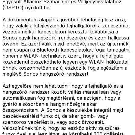
Egyesült Államok Szabadalmi és Védjegyhivatalához
(USPTO) nyújtott be.
A dokumentum alapján a jövőben lehetőség lesz arra,
hogy valaki a kifejlesztendő fejhallgatóról a zeneszámot
vezeték nélküli kapcsolaton keresztül továbbítsa a
Sonos egyik hangszóró-rendszerére és azon hallgassa
tovább. Ez azért válik majd lehetővé, mert az új termék
nem csupán a Bluetooth-kapcsolatokat fogja támogatni,
hanem a WLAN-technikát is azért, hogy a fejhallgató
közvetlenül összeköthető legyen egy WLAN-hálózattal.
Ennek köszönhetően az új eszköz ki fogja egészíteni a
meglévő Sonos hangszóró-rendszert.
Azt egyelőre nem lehet tudni, hogy a fejhallgató és a
hangszóró-rendszer közötti váltás manuálisan vagy
automatikusan fog megtörténni, de azt igen, hogy a
gyártó elsősorban a hangminőségre akar
összpontosítani. A Sonos a készülékbe integrál majd
beszédvezérlési funkciót, de akár gomb- vagy
szenzoros vezérlést is, vagy azok ötvözetét.
Valószínűnek tűnik, hogy az eszköz aktív zajszűrési
funkcióval is el lesz látva, és körülbelül 300 dollárért