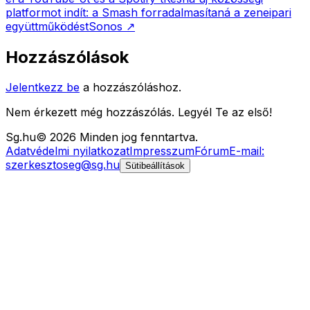
platformot indít: a Smash forradalmasítaná a zeneipari
együttműködést
Sonos
↗
Hozzászólások
Jelentkezz be
a hozzászóláshoz.
Nem érkezett még hozzászólás. Legyél Te az első!
Sg
.hu
©
2026
Minden jog fenntartva.
Adatvédelmi nyilatkozat
Impresszum
Fórum
E-mail:
szerkesztoseg@sg.hu
Sütibeállítások