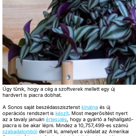
Úgy tűnik, hogy a cég a szoftverek mellett egy új
hardvert is piacra dobhat.
A Sonos saját beszédasszisztenst
kínálna
és új
operációs rendszert is
készít
. Most megerősítést nyert
az a tavaly januári
értesülés
, hogy a gyártó a fejhallgató-
piacra is be akar lépni. Mindez a 10,757,499-es számú
szabadalomból
derült ki, amelyet a vállalat az Amerikai