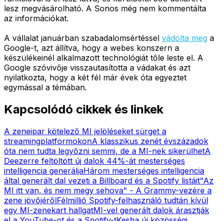
lesz megvásárolható. A Sonos még nem kommentálta
az információkat.
A vállalat januárban szabadalomsértéssel
vádolta meg
a
Google-t, azt állítva, hogy a webes konszern a
készülékeinél alkalmazott technológiát tőle leste el. A
Google szóvivője visszautasította a vádakat és azt
nyilatkozta, hogy a két fél már évek óta egyeztet
egymással a témában.
Kapcsolódó cikkek és linkek
A zeneipar kötelező MI jelöléseket sürget a
streamingplatformokon
A klasszikus zenét évszázadok
óta nem tudta legyőzni semmi, de a MI-nek sikerülhet
A
Deezerre feltöltött új dalok 44%-át mesterséges
intelligencia generálja
Három mesterséges intelligencia
által generált dal vezeti a Billboard és a Spotify listáit
"Az
MI itt van, és nem megy sehova" - A Grammy-vezére a
zene jövőjéről
Félmillió Spotify-felhasználó tudtán kívül
egy MI-zenekart hallgat
MI-vel generált dalok árasztják
el a YouTube-ot és a Spotify-t
Kesha új közösségi