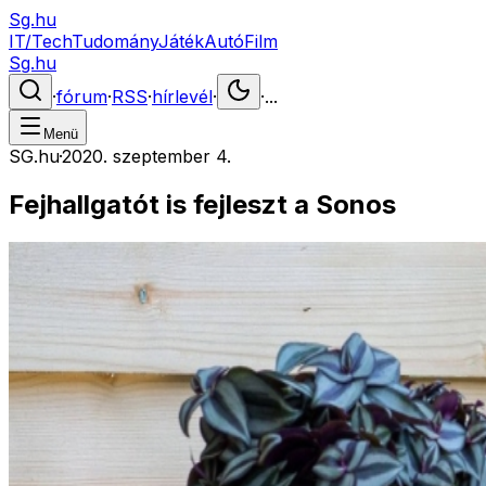
Sg.hu
IT/Tech
Tudomány
Játék
Autó
Film
Sg.hu
·
fórum
·
RSS
·
hírlevél
·
·
...
Menü
SG.hu
·
2020. szeptember 4.
Fejhallgatót is fejleszt a Sonos