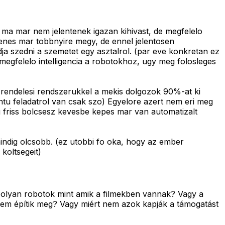
ma mar nem jelentenek igazan kihivast, de megfelelo
enes mar tobbnyire megy, de ennel jelentosen
ja szedni a szemetet egy asztalrol. (par eve konkretan ez
megfelelo intelligencia a robotokhoz, ugy meg folosleges
os rendelesi rendszerukkel a mekis dolgozok 90%-at ki
ntu feladatrol van csak szo) Egyelore azert nem eri meg
ag friss bolcsesz kevesbe kepes mar van automatizalt
indig olcsobb. (ez utobbi fo oka, hogy az ember
 koltsegeit)
k olyan robotok mint amik a filmekben vannak? Vagy a
nem építik meg? Vagy miért nem azok kapják a támogatást