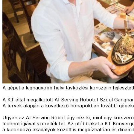
A gépet a legnagyobb helyi távközlési konszern fejlesztett
A KT által megalkotott AI Serving Robotot Szöul Gangn
A tervek alapján a következő hónapokban további gépeke
Ugyan az AI Serving Robot úgy néz ki, mint egy korszerű 
technológiával szerelték fel. Az utóbbiakat a KT Konvergen
a különböző akadályok között is megbízhatóan és dinamik