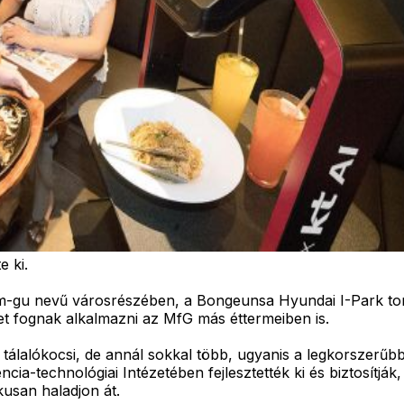
e ki.
am-gu nevű városrészében, a Bongeunsa Hyundai I-Park to
t fognak alkalmazni az MfG más éttermeiben is.
tálalókocsi, de annál sokkal több, ugyanis a legkorszerűbb
cia-technológiai Intézetében fejlesztették ki és biztosítják
usan haladjon át.