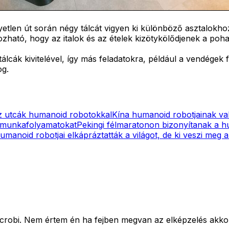
yetlen út során négy tálcát vigyen ki különböző asztalokho
zható, hogy az italok és az ételek kizötykölődjenek a pohar
álcák kivitelével, így más feladatokra, például a vendégek
og.
az utcák humanoid robotokkal
Kína humanoid robotjainak va
 a munkafolyamatokat
Pekingi félmaratonon bizonyítanak a 
umanoid robotjai elkápráztatták a világot, de ki veszi meg 
icrobi. Nem értem én ha fejben megvan az elképzelés akko