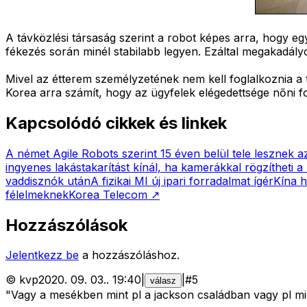
A távközlési társaság szerint a robot képes arra, hogy eg
fékezés során minél stabilabb legyen. Ezáltal megakadályo
Mivel az étterem személyzetének nem kell foglalkoznia a t
Korea arra számít, hogy az ügyfelek elégedettsége nőni f
Kapcsolódó cikkek és linkek
A német Agile Robots szerint 15 éven belül tele lesznek 
ingyenes lakástakarítást kínál, ha kamerákkal rögzítheti
vaddisznók után
A fizikai MI új ipari forradalmat ígér
Kína h
félelmeknek
Korea Telecom
↗
Hozzászólások
Jelentkezz be
a hozzászóláshoz.
©
kvp
2020. 09. 03.
.
19:40
|
|
#
5
válasz
"Vagy a mesékben mint pl a jackson családban vagy pl m