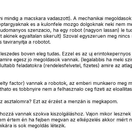
mi mindig a macskara vadaszott). A mechanikai megoldasok 
ereptargyaknak es a kulonfele mozgo dolgoknak neki nem m
 tudomanyos szenzacio, ha egy robot (nagyon lassan) le tud
t akinek egyaltalan sikerult) Szoval egyszeruen meg nincs 
taviranyitja a robotot.
tal leszedes boven eleg tudas. Ezzel es az uj erintokeperny
 amire egesz jo megoldasok vannak. (legalabbis ha meki szi
ltabb feladatokra (rendelesfelvetel, fizetes) amire az atl
ovelty factor) vannak a robotok, az emberi munkaero meg m
hato es tobbnyire nem a felhasznalo ceg fizeti az eloallitas
az asztalomra? Ezt az érzést a menzán is megkapom.
k hozzá vannak szokva kiszolgáláshoz. Vajon mikor leszne
Nem értem én ha fejben megvan az elképzelés akkor miért 
ára is sok megoldás létezik.