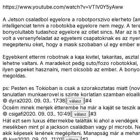
https://www.youtube.com/watch?v=VTlV0Y5yAww
A Jetson csaladbol egyelore a robotporszivo elerheto (a
intelligenciat tenni a robotokba egyelore nem megy. A t
bonyolultabb tudashoz egyelore az otlet sincs. Mar az is
volt a versenyfeladat az egyetemi csapatoknak es az nyer
megepiteniu oket, hogy a masik szobaban ul egy ember es 
Egyebkent ettermi robotnak a kaja kivitel, takaritas, asz
lehetne valtani. A maradekot pedig suto/fozo robotokkal,
ilyen gepeket hasznalni, mert olcsobb az ember. A bonyolu
megoldas.
ps: Pesten es Tokioban is csak a szorakoztatas miatt (n
tanulatlan munkaerovel is szinte korlatlan szamban eloallit
©
dyra
2020. 09. 03.
.
17:38
|
|
#
4
válasz
Öcsém minek menjek étterembe ha már a kaját se teszik 
©
csigafi
2020. 09. 03.
.
10:49
|
|
#
3
válasz
Hát ezt sem luxus éttermekbe találták ki ahol a vendége
mesékben mint pl a jackson családban vagy pl microbi. 
akik képesek lenének megépíteni. Manapság már a mehanik
©
kvp
2020. 09. 02.
.
11:01
|
|
#
2
válasz