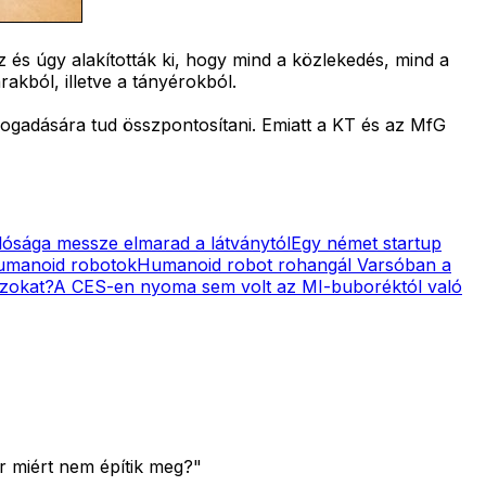
z és úgy alakították ki, hogy mind a közlekedés, mind a
akból, illetve a tányérokból.
 fogadására tud összpontosítani. Emiatt a KT és az MfG
lósága messze elmarad a látványtól
Egy német startup
humanoid robotok
Humanoid robot rohangál Varsóban a
azokat?
A CES-en nyoma sem volt az MI-buboréktól való
r miért nem építik meg?"