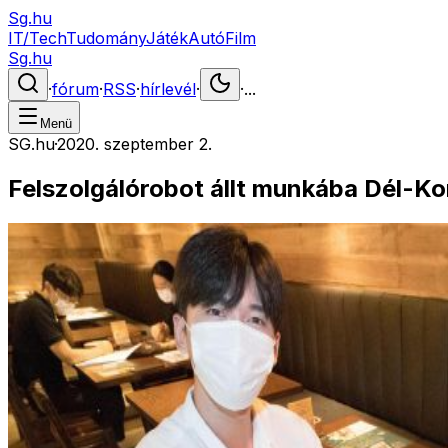
Sg.hu
IT/Tech
Tudomány
Játék
Autó
Film
Sg.hu
·
fórum
·
RSS
·
hírlevél
·
·
...
Menü
SG.hu
·
2020. szeptember 2.
Felszolgálórobot állt munkába Dél-K