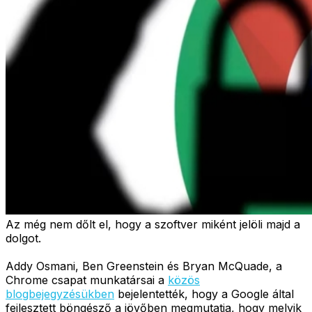
Az még nem dőlt el, hogy a szoftver miként jelöli majd a
dolgot.
Addy Osmani, Ben Greenstein és Bryan McQuade, a
Chrome csapat munkatársai a
közös
blogbejegyzésükben
bejelentették, hogy a Google által
fejlesztett böngésző a jövőben megmutatja, hogy melyik