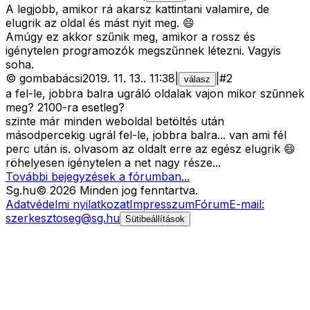
A legjobb, amikor rá akarsz kattintani valamire, de
elugrik az oldal és mást nyit meg. 😄
Amúgy ez akkor szűnik meg, amikor a rossz és
igénytelen programozók megszűnnek létezni. Vagyis
soha.
©
gombabácsi
2019. 11. 13.
.
11:38
|
|
#
2
válasz
a fel-le, jobbra balra ugráló oldalak vajon mikor szűnnek
meg? 2100-ra esetleg?
szinte már minden weboldal betöltés után
másodpercekig ugrál fel-le, jobbra balra... van ami fél
perc után is. olvasom az oldalt erre az egész elugrik 😄
röhelyesen igénytelen a net nagy része...
További bejegyzések a fórumban...
Sg
.hu
©
2026
Minden jog fenntartva.
Adatvédelmi nyilatkozat
Impresszum
Fórum
E-mail:
szerkesztoseg@sg.hu
Sütibeállítások