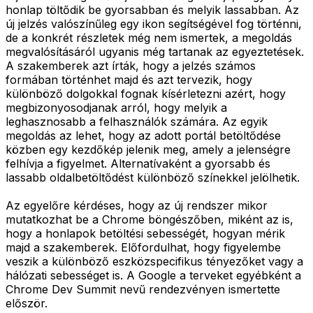
honlap töltődik be gyorsabban és melyik lassabban. Az
új jelzés valószínűleg egy ikon segítségével fog történni,
de a konkrét részletek még nem ismertek, a megoldás
megvalósításáról ugyanis még tartanak az egyeztetések.
A szakemberek azt írták, hogy a jelzés számos
formában történhet majd és azt tervezik, hogy
különböző dolgokkal fognak kísérletezni azért, hogy
megbizonyosodjanak arról, hogy melyik a
leghasznosabb a felhasználók számára. Az egyik
megoldás az lehet, hogy az adott portál betöltődése
közben egy kezdőkép jelenik meg, amely a jelenségre
felhívja a figyelmet. Alternatívaként a gyorsabb és
lassabb oldalbetöltődést különböző színekkel jelölhetik.
Az egyelőre kérdéses, hogy az új rendszer mikor
mutatkozhat be a Chrome böngészőben, miként az is,
hogy a honlapok betöltési sebességét, hogyan mérik
majd a szakemberek. Előfordulhat, hogy figyelembe
veszik a különböző eszközspecifikus tényezőket vagy a
hálózati sebességet is. A Google a terveket egyébként a
Chrome Dev Summit nevű rendezvényen ismertette
először.