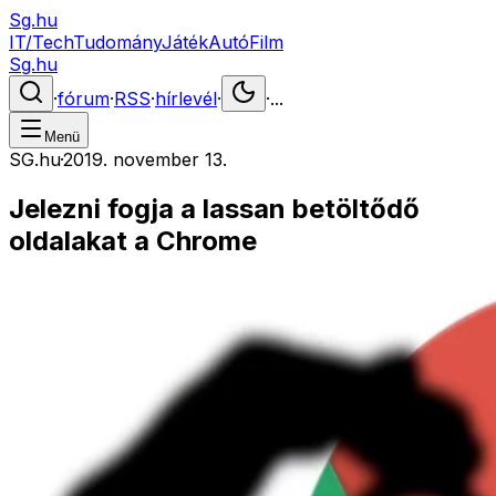
Sg.hu
IT/Tech
Tudomány
Játék
Autó
Film
Sg.hu
·
fórum
·
RSS
·
hírlevél
·
·
...
Menü
SG.hu
·
2019. november 13.
Jelezni fogja a lassan betöltődő
oldalakat a Chrome