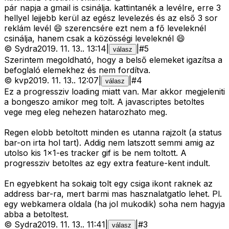
pár napja a gmail is csinálja. kattintanék a levélre, erre 3
hellyel lejjebb kerül az egész levelezés és az első 3 sor
reklám levél 😄 szerencsére ezt nem a fő leveleknél
csinálja, hanem csak a közösségi leveleknél 😄
©
Sydra
2019. 11. 13.
.
13:14
|
|
#
5
válasz
Szerintem megoldható, hogy a belső elemeket igazítsa a
befoglaló elemekhez és nem fordítva.
©
kvp
2019. 11. 13.
.
12:07
|
|
#
4
válasz
Ez a progressziv loading miatt van. Mar akkor megjeleniti
a bongeszo amikor meg tolt. A javascriptes betoltes
vege meg eleg nehezen hatarozhato meg.
Regen elobb betoltott minden es utanna rajzolt (a status
bar-on irta hol tart). Addig nem latszott semmi amig az
utolso kis 1x1-es tracker gif is be nem toltott. A
progressziv betoltes az egy extra feature-kent indult.
En egyebkent ha sokaig tolt egy csiga ikont raknek az
address bar-ra, mert barmi mas hasznalatgatlo lehet. Pl.
egy webkamera oldala (ha jol mukodik) soha nem hagyja
abba a betoltest.
©
Sydra
2019. 11. 13.
.
11:41
|
|
#
3
válasz