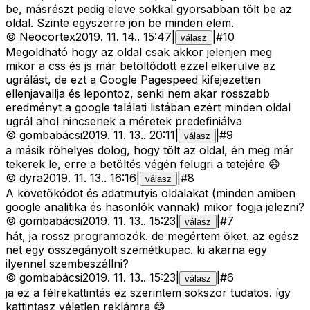
be, másrészt pedig eleve sokkal gyorsabban tölt be az
oldal. Szinte egyszerre jön be minden elem.
©
Neocortex
2019. 11. 14.
.
15:47
|
|
#
10
válasz
Megoldható hogy az oldal csak akkor jelenjen meg
mikor a css és js már betöltődött ezzel elkerülve az
ugrálást, de ezt a Google Pagespeed kifejezetten
ellenjavallja és lepontoz, senki nem akar rosszabb
eredményt a google találati listában ezért minden oldal
ugrál ahol nincsenek a méretek predefiniálva
©
gombabácsi
2019. 11. 13.
.
20:11
|
|
#
9
válasz
a másik röhelyes dolog, hogy tölt az oldal, én meg már
tekerek le, erre a betöltés végén felugri a tetejére 😄
©
dyra
2019. 11. 13.
.
16:16
|
|
#
8
válasz
A követőkódot és adatmutyis oldalakat (minden amiben
google analitika és hasonlók vannak) mikor fogja jelezni?
©
gombabácsi
2019. 11. 13.
.
15:23
|
|
#
7
válasz
hát, ja rossz programozók. de megértem őket. az egész
net egy összegányolt szemétkupac. ki akarna egy
ilyennel szembeszállni?
©
gombabácsi
2019. 11. 13.
.
15:23
|
|
#
6
válasz
ja ez a félrekattintás ez szerintem sokszor tudatos. így
kattintasz véletlen reklámra 😄