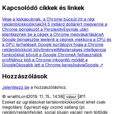
Kapcsolódó cikkek és linkek
Vége a kiskapuknak, a Chrome búcsút int a régi
reklámblokkolóknak
34,5 milliárd dollárért megvenné a
Chrome böngészőt a Perplexity
Egymás után
jelentkeznek be a cégek a Chrome megvásárlására
A
Google böngészője lejelenti a cégnek mekkora a CPU és
a GPU terhelése
A Google korlátozni fogja a Chrome
reklámblokkoló bővítményeit
Mesterséges intelligencia
funkciókkal bővült a Google Chrome
A felhasználók
profiljához köti a Chrome inkognitó módját a
Google
Okosabb lett a Chrome keresősávja
Google
↗
Hozzászólások
Jelentkezz be
a hozzászóláshoz.
©
wraithLord
2019. 11. 15.
.
14:58
|
|
#
11
válasz
Ezeket az ugrálásokat tartalomblokkolóval lehet csak
megoldani. Egyrészt egy csomó sallang (pl.
reklám/reklámfelület, social plugin vacak) nem töltődik