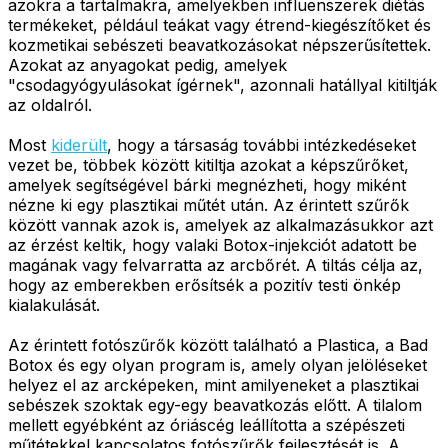
azokra a tartalmakra, amelyekben influenszerek diétás
termékeket, például teákat vagy étrend-kiegészítőket és
kozmetikai sebészeti beavatkozásokat népszerűsítettek.
Azokat az anyagokat pedig, amelyek
"csodagyógyulásokat ígérnek", azonnali hatállyal kitiltják
az oldalról.
Most
kiderült
, hogy a társaság további intézkedéseket
vezet be, többek között kitiltja azokat a képszűrőket,
amelyek segítségével bárki megnézheti, hogy miként
nézne ki egy plasztikai műtét után. Az érintett szűrők
között vannak azok is, amelyek az alkalmazásukkor azt
az érzést keltik, hogy valaki Botox-injekciót adatott be
magának vagy felvarratta az arcbőrét. A tiltás célja az,
hogy az emberekben erősítsék a pozitív testi önkép
kialakulását.
Az érintett fotószűrők között található a Plastica, a Bad
Botox és egy olyan program is, amely olyan jelöléseket
helyez el az arcképeken, mint amilyeneket a plasztikai
sebészek szoktak egy-egy beavatkozás előtt. A tilalom
mellett egyébként az óriáscég leállította a szépészeti
műtétekkel kapcsolatos fotószűrők fejlesztését is. A