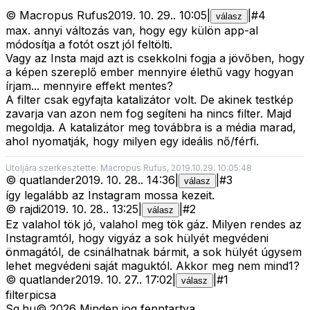
©
Macropus Rufus
2019. 10. 29.
.
10:05
|
|
#
4
válasz
max. annyi változás van, hogy egy külön app-al
módosítja a fotót oszt jól feltölti.
Vagy az Insta majd azt is csekkolni fogja a jövőben, hogy
a képen szereplő ember mennyire élethű vagy hogyan
írjam... mennyire effekt mentes?
A filter csak egyfajta katalizátor volt. De akinek testkép
zavarja van azon nem fog segíteni ha nincs filter. Majd
megoldja. A katalizátor meg továbbra is a média marad,
ahol nyomatják, hogy milyen egy ideális nő/férfi.
Utoljára szerkesztette: Macropus Rufus, 2019.10.29. 10:05:48
©
quatlander
2019. 10. 28.
.
14:36
|
|
#
3
válasz
így legalább az Instagram mossa kezeit.
©
rajdi
2019. 10. 28.
.
13:25
|
|
#
2
válasz
Ez valahol tök jó, valahol meg tök gáz. Milyen rendes az
Instagramtól, hogy vigyáz a sok hülyét megvédeni
önmagától, de csinálhatnak bármit, a sok hülyét úgysem
lehet megvédeni saját maguktól. Akkor meg nem mind1?
©
quatlander
2019. 10. 27.
.
17:02
|
|
#
1
válasz
filterpicsa
Sg
.hu
©
2026
Minden jog fenntartva.