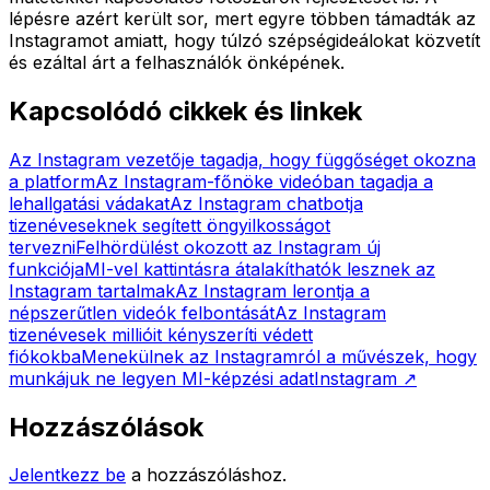
lépésre azért került sor, mert egyre többen támadták az
Instagramot amiatt, hogy túlzó szépségideálokat közvetít
és ezáltal árt a felhasználók önképének.
Kapcsolódó cikkek és linkek
Az Instagram vezetője tagadja, hogy függőséget okozna
a platform
Az Instagram-főnöke videóban tagadja a
lehallgatási vádakat
Az Instagram chatbotja
tizenéveseknek segített öngyilkosságot
tervezni
Felhördülést okozott az Instagram új
funkciója
MI-vel kattintásra átalakíthatók lesznek az
Instagram tartalmak
Az Instagram lerontja a
népszerűtlen videók felbontását
Az Instagram
tizenévesek millióit kényszeríti védett
fiókokba
Menekülnek az Instagramról a művészek, hogy
munkájuk ne legyen MI-képzési adat
Instagram
↗
Hozzászólások
Jelentkezz be
a hozzászóláshoz.