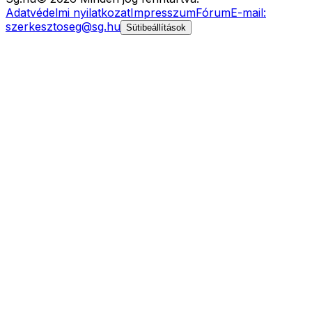
Adatvédelmi nyilatkozat
Impresszum
Fórum
E-mail:
szerkesztoseg@sg.hu
Sütibeállítások