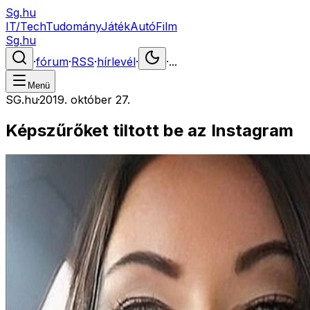
Sg.hu
IT/Tech
Tudomány
Játék
Autó
Film
Sg.hu
·
fórum
·
RSS
·
hírlevél
·
·
...
Menü
SG.hu
·
2019. október 27.
Képszűrőket tiltott be az Instagram