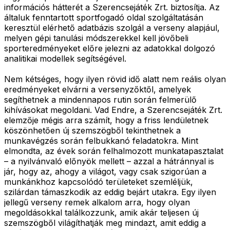
információs hátterét a Szerencsejáték Zrt. biztosítja. Az
általuk fenntartott sportfogadó oldal szolgáltatásán
keresztül elérhető adatbázis szolgál a verseny alapjául,
melyen gépi tanulási módszerekkel kell jövőbeli
sporteredményeket előre jelezni az adatokkal dolgozó
analitikai modellek segítségével.
Nem kétséges, hogy ilyen rövid idő alatt nem reális olyan
eredményeket elvárni a versenyzőktől, amelyek
segíthetnek a mindennapos rutin során felmerülő
kihívásokat megoldani. Vad Endre, a Szerencsejáték Zrt.
elemzője mégis arra számít, hogy a friss lendületnek
köszönhetően új szemszögből tekinthetnek a
munkavégzés során felbukkanó feladatokra. Mint
elmondta, az évek során felhalmozott munkatapasztalat
– a nyilvánvaló előnyök mellett – azzal a hátránnyal is
jár, hogy az, ahogy a világot, vagy csak szigorúan a
munkánkhoz kapcsolódó területeket szemléljük,
szilárdan támaszkodik az eddig bejárt utakra. Egy ilyen
jellegű verseny remek alkalom arra, hogy olyan
megoldásokkal találkozzunk, amik akár teljesen új
szemszögből világíthatják meg mindazt, amit eddig a