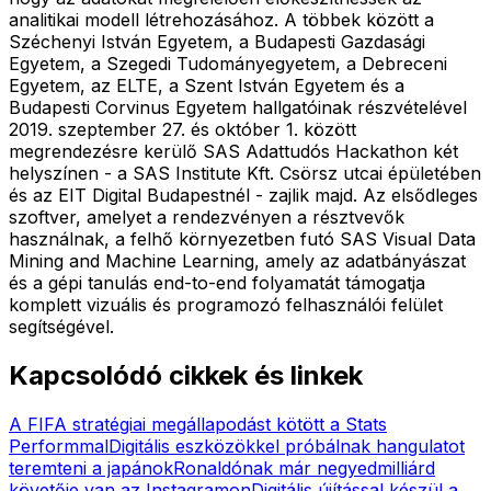
analitikai modell létrehozásához. A többek között a
Széchenyi István Egyetem, a Budapesti Gazdasági
Egyetem, a Szegedi Tudományegyetem, a Debreceni
Egyetem, az ELTE, a Szent István Egyetem és a
Budapesti Corvinus Egyetem hallgatóinak részvételével
2019. szeptember 27. és október 1. között
megrendezésre kerülő SAS Adattudós Hackathon két
helyszínen - a SAS Institute Kft. Csörsz utcai épületében
és az EIT Digital Budapestnél - zajlik majd. Az elsődleges
szoftver, amelyet a rendezvényen a résztvevők
használnak, a felhő környezetben futó SAS Visual Data
Mining and Machine Learning, amely az adatbányászat
és a gépi tanulás end-to-end folyamatát támogatja
komplett vizuális és programozó felhasználói felület
segítségével.
Kapcsolódó cikkek és linkek
A FIFA stratégiai megállapodást kötött a Stats
Performmal
Digitális eszközökkel próbálnak hangulatot
teremteni a japánok
Ronaldónak már negyedmilliárd
követője van az Instagramon
Digitális újítással készül a