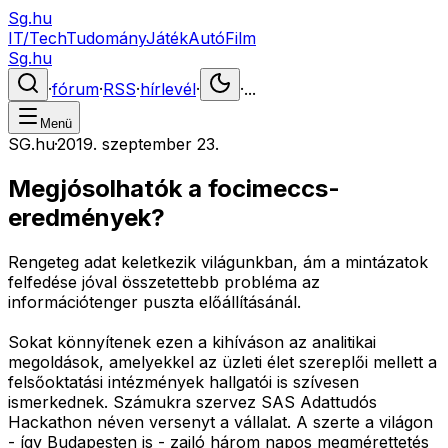
Sg.hu
IT/Tech
Tudomány
Játék
Autó
Film
Sg.hu
·
fórum
·
RSS
·
hírlevél
·
·
...
Menü
SG.hu
·
2019. szeptember 23.
Megjósolhatók a focimeccs-
eredmények?
Rengeteg adat keletkezik világunkban, ám a mintázatok
felfedése jóval összetettebb probléma az
információtenger puszta előállításánál.
Sokat könnyítenek ezen a kihíváson az analitikai
megoldások, amelyekkel az üzleti élet szereplői mellett a
felsőoktatási intézmények hallgatói is szívesen
ismerkednek. Számukra szervez SAS Adattudós
Hackathon néven versenyt a vállalat. A szerte a világon
- így Budapesten is - zajló három napos megmérettetés