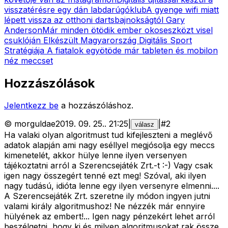
visszatérésre egy dán labdarúgóklub
A gyenge wifi miatt
lépett vissza az otthoni dartsbajnokságtól Gary
Anderson
Már minden ötödik ember okoseszközt visel
csuklóján
Elkészült Magyarország Digitális Sport
Stratégiája
A fiatalok egyötöde már tableten és mobilon
néz meccset
Hozzászólások
Jelentkezz be
a hozzászóláshoz.
©
morguldae
2019. 09. 25.
.
21:25
|
|
#
2
válasz
Ha valaki olyan algoritmust tud kifejleszteni a meglévő
adatok alapján ami nagy eséllyel megjósolja egy meccs
kimenetelét, akkor hülye lenne ilyen versenyen
tájékoztatni arról a Szerencsejáték Zrt.-t :-) Vagy csak
igen nagy összegért tenné ezt meg! Szóval, aki ilyen
nagy tudású, idióta lenne egy ilyen versenyre elmenni....
A Szerencsejáték Zrt. szeretne ily módon ingyen jutni
valami király algoritmushoz! Ne nézzék már ennyire
hülyének az embert!... Igen nagy pénzekért lehet arról
beszélgetni, hogy ki és milyen algoritmusokat rak össze