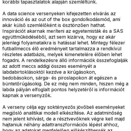
korábbi tapasztalatok alapján szemléltünk.
A data science versenyeken kifejezetten elvárás az
innováció és az out of the box gondolkodásmód, ami
akár külső szemlélőként is ösztönzően hathat.
Inspirációt akarnak meríteni az egyetemisták és a SAS
együttműködéséből, azt sem kizárva, hogy ez akár
jelenlegi folyamataikra is hatással lehet. Mintegy félezer
futballmeccs élő eredményeit tartalmazza a rendkívül
részletes adatbázis, melyek kimenetelére élőben lehet
fogadni. A rendelkezésre álló információk összefoglalják
az adott meccs addigi összes eseményét a
labdabirtoklásoktól kezdve a kirúgásokon,
bedobásokon, sárga- és piroslapokon át egészen a
büntetőrúgásokig. De ez még nem minden, hiszen még a
labda pályán elfoglalt pontos helyzetéről is információt
kapnak a versenyzők.
A verseny célja egy soktényezős jövőbeli eseményeket
megjósló analitikai modell elkészítése. Az adatminőség
nem jelent kihívást, de a résztvevőknek végre kell majd
hajtaniuk néhány adattranszformációs lépést ahhoz,
hogy az adatokat megfelelően előkészíthessék az