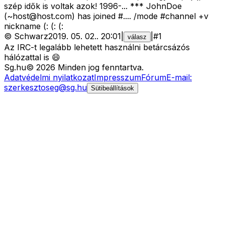
szép idők is voltak azok! 1996-... *** JohnDoe
(
~host@host.com
) has joined #.... /mode #channel +v
nickname (: (: (:
©
Schwarz
2019. 05. 02.
.
20:01
|
|
#
1
válasz
Az IRC-t legalább lehetett használni betárcsázós
hálózattal is 😄
Sg
.hu
©
2026
Minden jog fenntartva.
Adatvédelmi nyilatkozat
Impresszum
Fórum
E-mail:
szerkesztoseg@sg.hu
Sütibeállítások