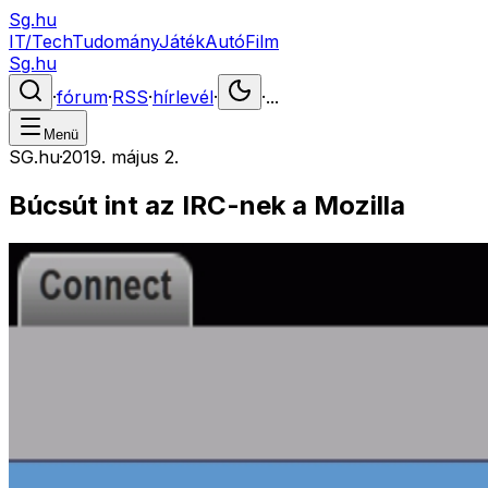
Sg.hu
IT/Tech
Tudomány
Játék
Autó
Film
Sg.hu
·
fórum
·
RSS
·
hírlevél
·
·
...
Menü
SG.hu
·
2019. május 2.
Búcsút int az IRC-nek a Mozilla