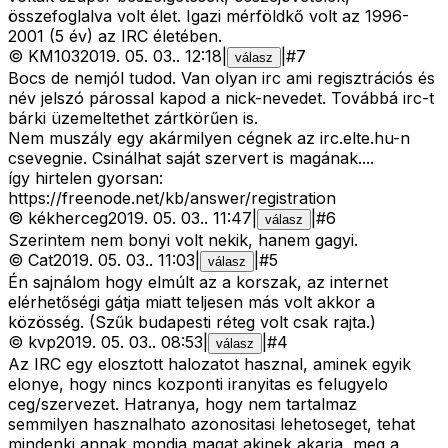
összefoglalva volt élet. Igazi mérföldkő volt az 1996-
2001 (5 év) az IRC életében.
©
KM103
2019. 05. 03.
.
12:18
|
|
#
7
válasz
Bocs de nemjól tudod. Van olyan irc ami regisztrációs és
név jelszó párossal kapod a nick-nevedet. Továbbá irc-t
bárki üzemeltethet zártkörűen is.
Nem muszály egy akármilyen cégnek az irc.elte.hu-n
csevegnie. Csinálhat saját szervert is magának....
így hirtelen gyorsan:
https://freenode.net/kb/answer/registration
©
kékherceg
2019. 05. 03.
.
11:47
|
|
#
6
válasz
Szerintem nem bonyi volt nekik, hanem gagyi.
©
Cat
2019. 05. 03.
.
11:03
|
|
#
5
válasz
Én sajnálom hogy elmúlt az a korszak, az internet
elérhetőségi gátja miatt teljesen más volt akkor a
közösség. (Szűk budapesti réteg volt csak rajta.)
©
kvp
2019. 05. 03.
.
08:53
|
|
#
4
válasz
Az IRC egy elosztott halozatot hasznal, aminek egyik
elonye, hogy nincs kozponti iranyitas es felugyelo
ceg/szervezet. Hatranya, hogy nem tartalmaz
semmilyen hasznalhato azonositasi lehetoseget, tehat
mindenki annak mondja magat akinek akarja, meg a