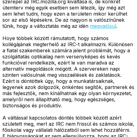
szerepel az IRC.mozilla.org kiváltása is, de konkrét
ütemterv még egyik esetben sem létezik, így még azt
sem lehet tudni, hogy ezen a területen mikor kerülhet
sor az első lépésekre. De az nagyon is valószínűnek
tűnik, hogy a változtatás még az idén
megvalósul
.
Hoye többek között rámutatott, hogy számos
kollégájának megterhelő az IRC-t alkalmazni. Különösen
a fiatal szakemberek számára jelent problémát, hogy a
szolgáltatás optikailag nem versenyképes és kevés
funkcióval rendelkezik, ezért le van maradva az
alternatív megoldások mögött. A szervereken napi
szinten valósulnak meg visszaélések és zaklatások.
Ezért is döntöttek úgy, hogy a munkatársaiknak,
legyenek azok dolgozók, önkéntes segítők, partnerek és
más fejlesztők, nem kínálhatnak egy olyan környezetet,
amelyről nem állapítható meg, hogy egészséges,
biztonságos és produktív.
A váltással kapcsolatos döntés többek között azért
született meg, mert az IRC nem frissül és számos iskolai,
főiskolai vagy vállalati hálózatból sem lehet hozzáférni.
E hiányosságokat az sem ellensúlyozza, hogy az IRC-