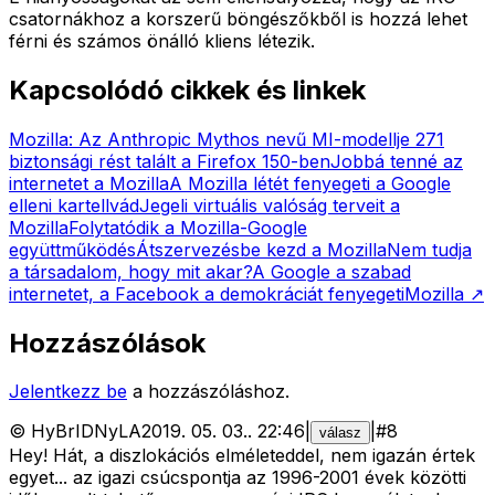
csatornákhoz a korszerű böngészőkből is hozzá lehet
férni és számos önálló kliens létezik.
Kapcsolódó cikkek és linkek
Mozilla: Az Anthropic Mythos nevű MI-modellje 271
biztonsági rést talált a Firefox 150-ben
Jobbá tenné az
internetet a Mozilla
A Mozilla létét fenyegeti a Google
elleni kartellvád
Jegeli virtuális valóság terveit a
Mozilla
Folytatódik a Mozilla-Google
együttműködés
Átszervezésbe kezd a Mozilla
Nem tudja
a társadalom, hogy mit akar?
A Google a szabad
internetet, a Facebook a demokráciát fenyegeti
Mozilla
↗
Hozzászólások
Jelentkezz be
a hozzászóláshoz.
©
HyBrIDNyLA
2019. 05. 03.
.
22:46
|
|
#
8
válasz
Hey! Hát, a diszlokációs elméleteddel, nem igazán értek
egyet... az igazi csúcspontja az 1996-2001 évek közötti