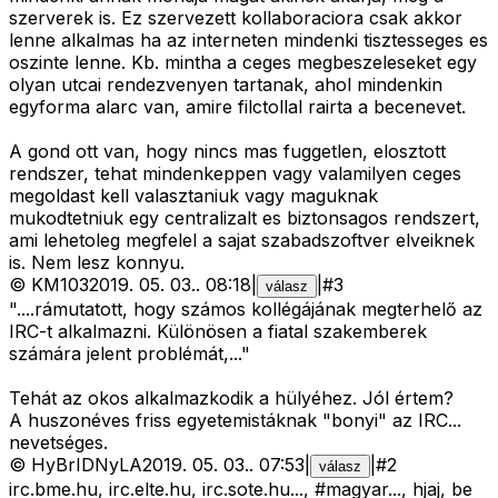
szerverek is. Ez szervezett kollaboraciora csak akkor
lenne alkalmas ha az interneten mindenki tisztesseges es
oszinte lenne. Kb. mintha a ceges megbeszeleseket egy
olyan utcai rendezvenyen tartanak, ahol mindenkin
egyforma alarc van, amire filctollal rairta a becenevet.
A gond ott van, hogy nincs mas fuggetlen, elosztott
rendszer, tehat mindenkeppen vagy valamilyen ceges
megoldast kell valasztaniuk vagy maguknak
mukodtetniuk egy centralizalt es biztonsagos rendszert,
ami lehetoleg megfelel a sajat szabadszoftver elveiknek
is. Nem lesz konnyu.
©
KM103
2019. 05. 03.
.
08:18
|
|
#
3
válasz
"....rámutatott, hogy számos kollégájának megterhelő az
IRC-t alkalmazni. Különösen a fiatal szakemberek
számára jelent problémát,..."
Tehát az okos alkalmazkodik a hülyéhez. Jól értem?
A huszonéves friss egyetemistáknak "bonyi" az IRC...
nevetséges.
©
HyBrIDNyLA
2019. 05. 03.
.
07:53
|
|
#
2
válasz
irc.bme.hu, irc.elte.hu, irc.sote.hu..., #magyar..., hjaj, be