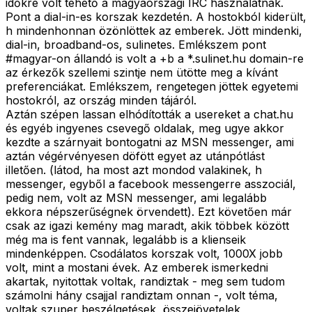
időkre volt tehető a magyaországi IRC használatnak.
Pont a dial-in-es korszak kezdetén. A hostokból kiderült,
h mindenhonnan özönlöttek az emberek. Jött mindenki,
dial-in, broadband-os, sulinetes. Emlékszem pont
#magyar-on állandó is volt a +b a *.sulinet.hu domain-re
az érkezők szellemi szintje nem ütötte meg a kívánt
preferenciákat. Emlékszem, rengetegen jöttek egyetemi
hostokról, az ország minden tájáról.
Aztán szépen lassan elhódították a usereket a chat.hu
és egyéb ingyenes csevegő oldalak, meg ugye akkor
kezdte a szárnyait bontogatni az MSN messenger, ami
aztán végérvényesen döfött egyet az utánpótlást
illetően. (látod, ha most azt mondod valakinek, h
messenger, egyből a facebook messengerre asszociál,
pedig nem, volt az MSN messenger, ami legalább
ekkora népszerűségnek örvendett). Ezt követően már
csak az igazi kemény mag maradt, akik többek között
még ma is fent vannak, legalább is a klienseik
mindenképpen. Csodálatos korszak volt, 1000X jobb
volt, mint a mostani évek. Az emberek ismerkedni
akartak, nyitottak voltak, randiztak - meg sem tudom
számolni hány csajjal randiztam onnan -, volt téma,
voltak szuper beszélgetések, összejövetelek,