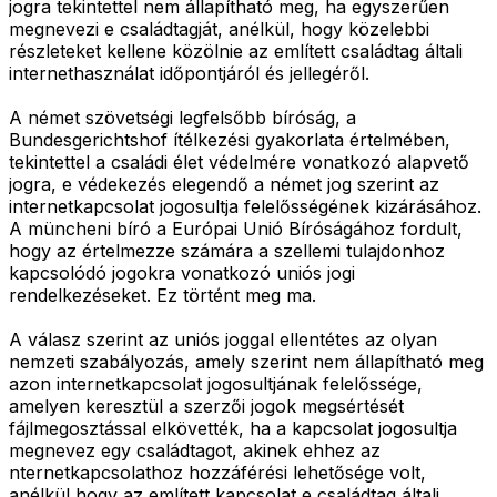
jogra tekintettel nem állapítható meg, ha egyszerűen
megnevezi e családtagját, anélkül, hogy közelebbi
részleteket kellene közölnie az említett családtag általi
internethasználat időpontjáról és jellegéről.
A német szövetségi legfelsőbb bíróság, a
Bundesgerichtshof ítélkezési gyakorlata értelmében,
tekintettel a családi élet védelmére vonatkozó alapvető
jogra, e védekezés elegendő a német jog szerint az
internetkapcsolat jogosultja felelősségének kizárásához.
A müncheni bíró a Európai Unió Bíróságához fordult,
hogy az értelmezze számára a szellemi tulajdonhoz
kapcsolódó jogokra vonatkozó uniós jogi
rendelkezéseket. Ez történt meg ma.
A válasz szerint az uniós joggal ellentétes az olyan
nemzeti szabályozás, amely szerint nem állapítható meg
azon internetkapcsolat jogosultjának felelőssége,
amelyen keresztül a szerzői jogok megsértését
fájlmegosztással elkövették, ha a kapcsolat jogosultja
megnevez egy családtagot, akinek ehhez az
nternetkapcsolathoz hozzáférési lehetősége volt,
anélkül hogy az említett kapcsolat e családtag általi