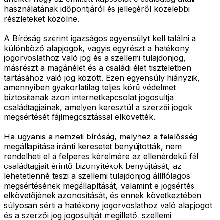
használatának időpontjáról és jellegéről közelebbi
részleteket közölne.
A Bíróság szerint igazságos egyensúlyt kell találni a
különböző alapjogok, vagyis egyrészt a hatékony
jogorvoslathoz való jog és a szellemi tulajdonjog,
másrészt a magánélet és a családi élet tiszteletben
tartásához való jog között. Ezen egyensúly hiányzik,
amennyiben gyakorlatilag teljes körű védelmet
biztosítanak azon internetkapcsolat jogosultja
családtagjainak, amelyen keresztül a szerzői jogok
megsértését fájlmegosztással elkövették.
Ha ugyanis a nemzeti bíróság, melyhez a felelősség
megállapítása iránti keresetet benyújtották, nem
rendelheti el a felperes kérelmére az ellenérdekű fél
családtagjait érintő bizonyítékok benyújtását, az
lehetetlenné teszi a szellemi tulajdonjog állítólagos
megsértésének megállapítását, valamint e jogsértés
elkövetőjének azonosítását, és ennek következtében
súlyosan sérti a hatékony jogorvoslathoz való alapjogot
és a szerzői jog jogosultját megillető, szellemi