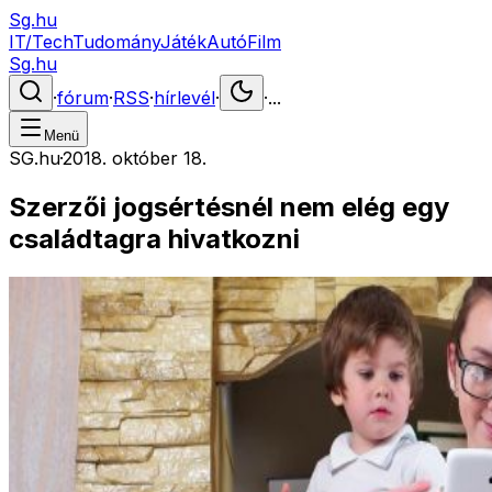
Sg.hu
IT/Tech
Tudomány
Játék
Autó
Film
Sg.hu
·
fórum
·
RSS
·
hírlevél
·
·
...
Menü
SG.hu
·
2018. október 18.
Szerzői jogsértésnél nem elég egy
családtagra hivatkozni