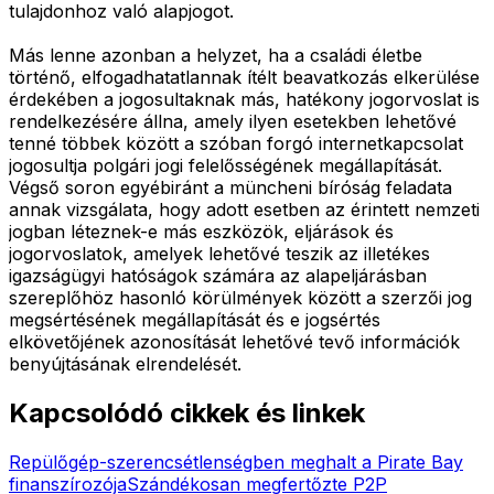
tulajdonhoz való alapjogot.
Más lenne azonban a helyzet, ha a családi életbe
történő, elfogadhatatlannak ítélt beavatkozás elkerülése
érdekében a jogosultaknak más, hatékony jogorvoslat is
rendelkezésére állna, amely ilyen esetekben lehetővé
tenné többek között a szóban forgó internetkapcsolat
jogosultja polgári jogi felelősségének megállapítását.
Végső soron egyébiránt a müncheni bíróság feladata
annak vizsgálata, hogy adott esetben az érintett nemzeti
jogban léteznek-e más eszközök, eljárások és
jogorvoslatok, amelyek lehetővé teszik az illetékes
igazságügyi hatóságok számára az alapeljárásban
szereplőhöz hasonló körülmények között a szerzői jog
megsértésének megállapítását és e jogsértés
elkövetőjének azonosítását lehetővé tevő információk
benyújtásának elrendelését.
Kapcsolódó cikkek és linkek
Repülőgép-szerencsétlenségben meghalt a Pirate Bay
finanszírozója
Szándékosan megfertőzte P2P