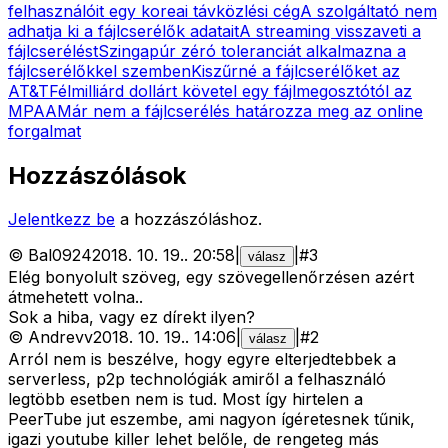
felhasználóit egy koreai távközlési cég
A szolgáltató nem
adhatja ki a fájlcserélők adatait
A streaming visszaveti a
fájlcserélést
Szingapúr zéró toleranciát alkalmazna a
fájlcserélőkkel szemben
Kiszűrné a fájlcserélőket az
AT&T
Félmilliárd dollárt követel egy fájlmegosztótól az
MPAA
Már nem a fájlcserélés határozza meg az online
forgalmat
Hozzászólások
Jelentkezz be
a hozzászóláshoz.
©
Bal0924
2018. 10. 19.
.
20:58
|
|
#
3
válasz
Elég bonyolult szöveg, egy szövegellenőrzésen azért
átmehetett volna..
Sok a hiba, vagy ez dírekt ilyen?
©
Andrevv
2018. 10. 19.
.
14:06
|
|
#
2
válasz
Arról nem is beszélve, hogy egyre elterjedtebbek a
serverless, p2p technológiák amiről a felhasználó
legtöbb esetben nem is tud. Most így hirtelen a
PeerTube jut eszembe, ami nagyon ígéretesnek tűnik,
igazi youtube killer lehet belőle, de rengeteg más