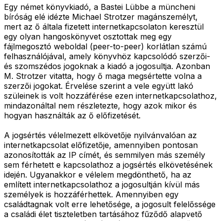
Egy német könyvkiadó, a Bastei Lübbe a müncheni
bíróság elé idézte Michael Strotzer magánszemélyt,
mert az ő általa fizetett internetkapcsolaton keresztül
egy olyan hangoskönyvet osztottak meg egy
fájlmegosztó weboldal (peer-to-peer) korlátlan számú
felhasználójával, amely könyvhöz kapcsolódó szerzői-
és szomszédos jogoknak a kiadó a jogosultja. Azonban
M. Strotzer vitatta, hogy ő maga megsértette volna a
szerzői jogokat. Érvelése szerint a vele együtt lakó
szüleinek is volt hozzáférése ezen internetkapcsolathoz,
mindazonáltal nem részletezte, hogy azok mikor és
hogyan használták az ő előfizetését.
A jogsértés vélelmezett elkövetője nyilvánvalóan az
internetkapcsolat előfizetője, amennyiben pontosan
azonosították az IP címét, és semmilyen más személy
sem férhetett e kapcsolathoz a jogsértés elkövetésének
idején. Ugyanakkor e vélelem megdönthető, ha az
említett internetkapcsolathoz a jogosultján kívül más
személyek is hozzáférhettek. Amennyiben egy
családtagnak volt erre lehetősége, a jogosult felelőssége
a családi élet tiszteletben tartásához fűződő alapvető