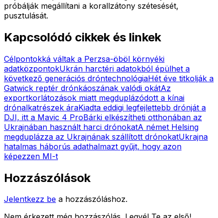
próbálják megállítani a korallzátony szétesését,
pusztulását.
Kapcsolódó cikkek és linkek
Célpontokká váltak a Perzsa-öböl környéki
adatközpontok
Ukrán harctéri adatokból épülhet a
következő generációs dróntechnológia
Hét éve titkolják a
Gatwick reptér drónkáoszának valódi okát
Az
exportkorlátozások miatt megduplázódott a kínai
drónalkatrészek ára
Kiadta eddigi legfejlettebb drónját a
DJI, itt a Mavic 4 Pro
Bárki elkészítheti otthonában az
Ukrajnában használt harci drónokat
A német Helsing
megduplázza az Ukrajnának szállított drónokat
Ukrajna
hatalmas háborús adathalmazt gyűjt, hogy azon
képezzen MI-t
Hozzászólások
Jelentkezz be
a hozzászóláshoz.
Nem érkezett még hozzászólás. Legyél Te az első!