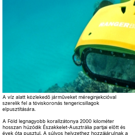
A víz alatt közlekedő járműveket méreginjekcióval
szerelik fel a töviskoronás tengericsillagok
elpusztítására.
A Föld legnagyobb korallzátonya 2000 kilométer
hosszan húzódik Északkelet-Ausztrália partjai előtt és
évek óta pusztul. A súlyos helyzethez hozzájárulnak a