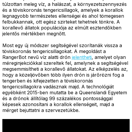
túlzottan meleg víz, a halászat, a környezetszennyezés
és a töviskoronás tengericsillagok, amelyek a korallok
legnagyobb természetes ellenségei és ahol tömegesen
felbukkannak, ott egész szirteket tehetnek tönkre. A
korallevő állatok populációja az elmúlt esztendőkben
jelentős mértékben megnőtt.
Most egy új módszer segítségével szorítanák vissza a
töviskoronás tengericsillagokat. A megoldást a
RangerBot nevű víz alatti drón
jelentheti
, amelyet olyan
méreginjekciókkal szereltek fel, amelynek a segítségével
megsemmisítheti a korallevő állatokat. Az elképzelés az,
hogy a közeljövőben több ilyen drón is járőrözni fog a
tengerben és kifejezetten a töviskoronás
tengericsillagokra vadásznak majd. A technológiát
egyébként 2015-ben mutatta be a Queenslandi Egyetem
és a drónok állítólag 99 százalékos pontossággal
képesek azonosítani a korallok ellenségeit, majd a
mérget bejuttatni a szervezetükbe.