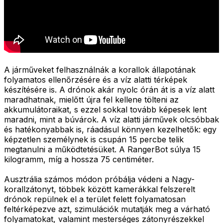
A járműveket felhasználnák a korallok állapotának
folyamatos ellenőrzésére és a víz alatti térképek
készítésére is. A drónok akár nyolc órán át is a víz alatt
maradhatnak, mielőtt újra fel kellene tölteni az
akkumulátoraikat, s ezzel sokkal tovább képesek lent
maradni, mint a búvárok. A víz alatti járművek olcsóbbak
és hatékonyabbak is, ráadásul könnyen kezelhetők: egy
képzetlen személynek is csupán 15 percbe telik
megtanulni a működtetésüket. A RangerBot súlya 15
kilogramm, míg a hossza 75 centiméter.
Ausztrália számos módon próbálja védeni a Nagy-
korallzátonyt, többek között kamerákkal felszerelt
drónok repülnek el a terület felett folyamatosan
feltérképezve azt, szimulációk mutatják meg a várható
folyamatokat, valamint mesterséges zátonyrészekkel