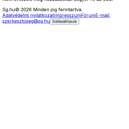
Sg
.hu
©
2026
Minden jog fenntartva.
Adatvédelmi nyilatkozat
Impresszum
Fórum
E-mail:
szerkesztoseg@sg.hu
Sütibeállítások