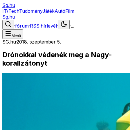
Sg.hu
IT/Tech
Tudomány
Játék
Autó
Film
Sg.hu
·
fórum
·
RSS
·
hírlevél
·
·
...
Menü
SG.hu
·
2018. szeptember 5.
Drónokkal védenék meg a Nagy-
korallzátonyt