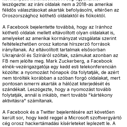
leszögezte: az iráni oldalak nem a 2018-as amerikai
félidős választásokat akarták befolyásolni, eltérően az
Oroszországhoz köthető oldalaktól és fiókoktól.
A Facebook bejelentette továbbá, hogy az Iránhoz
köthető oldalak mellett eltávolított olyan oldalakat is,
amelyeket az amerikai kormányzat vizsgálatai szerint
feltételezhetően orosz katonai hírszerző források
irányítanak. Az eltávolított tartalmak elsősorban
Ukrajnáról és Szíriáról szóltak, számukat azonban az
FB nem jelölte meg. Mark Zuckerberg, a Facebook
elnök-vezérigazgatója egy kedd esti telekonferencián
közölte: a nyomozást hónapok óta folytatják, de azért
nem törölték korábban a szóban forgó oldalakat, mert
pontosan ismerni akarták a hálózat kiterjedését és
szándékait. Leszögezte, hogy a nyomozást tovább
folytatják, annál is inkább, mert további "kártékony
aktivitásra" számítanak.
A Facebook és a Twitter bejelentésére azt követően
került sor, hogy kedd reggel a Microsoft szoftvergyártó
cég orosz hackertámadási kísérleteket leplezett le. A