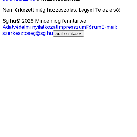
Nem érkezett még hozzászólás. Legyél Te az első!
Sg
.hu
©
2026
Minden jog fenntartva.
Adatvédelmi nyilatkozat
Impresszum
Fórum
E-mail:
szerkesztoseg@sg.hu
Sütibeállítások