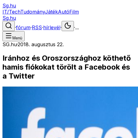
Sg.hu
IT/Tech
Tudomány
Játék
Autó
Film
Sg.hu
·
fórum
·
RSS
·
hírlevél
·
·
...
Menü
SG.hu
·
2018. augusztus 22.
Iránhoz és Oroszországhoz köthető
hamis fiókokat törölt a Facebook és
a Twitter