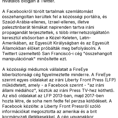
hivatalos blogján a Twitter.
A Facebookról törölt tartalmak szemlátomást
összehangoltan kerültek fel a közösségi portálra, és
Szaúd-Arábia-ellenes, Izrael-ellenes, illetve
palesztinbarát témákat napirenden tartva iráni
propagandát terjesztettek, s több internetszolgáltatón
keresztül elsősorban a Közel-Keleten, Latin-
Amerikában, az Egyesült Királyságban és az Egyesült
Államokban élőket próbálták meg befolyásolni. A
Twittert üzemeltető San Franciscó-i cég "összehangolt
manipulációnak" minősítette ezt.
A közösségi médiumok vállalatait a FireEye
kiberbiztonsági cég figyelmeztette minderre. A FireEye
szerint egyes oldalakat az iráni Liberty Front Press (LFP)
működtetett, amely - a Facebook szerint - "az iráni
állami médiához", köztük az iráni Press TV-hez köthető.
Az első oldalakat az LFP 2013-ban, majd 2017-ben
hozta létre, de soha nem fedte fel perzsa kötődéseit. A
Facebook közölte: a Liberty Front Pressről szóló
információkat megosztotta az amerikai és a brit
kormányzati illetékesekkel. A cég ugyanakkor