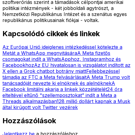
szoftveróriás szerint a támadások célpontjai amerikai
politikai intézmények - két jobboldali agytröszt, a
Nemzetközi Republikánus Intézet és a szenátus egyes
republikánus politikusainak fiókjai - voltak.
Kapcsolódó cikkek és linkek
Az Európai Unió ideiglenes intézkedéssel kötelezte a
Metát a WhatsApp megnyitására
A Meta fizetős
csomagokat indít a WhatsApphoz, Instagramhoz és
Facebookhoz
Az EU hivatalosan is vizsgálatot indított az
X ellen a Grok chatbot botrány miatt
Fellebbezéssel
támadja az FTC a Meta felvásárlásait
A Meta Trump volt
tanácsadóját nevezte ki elnöknek és alelnöknek
A
Facebook limitálni akarja a linkek közzétételét
24 óra
elteltével eltűnő "szellemposztokat” indít a Meta a
Threads alkalmazásban
128 millió dollárt kapnak a Musk
által kirúgott volt Twitter vezérek
Hozzászólások
Jelentkezz be
a hozzászóláshoz.