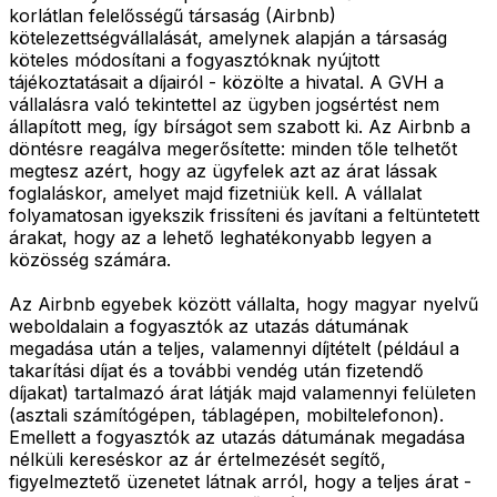
korlátlan felelősségű társaság (Airbnb)
kötelezettségvállalását, amelynek alapján a társaság
köteles módosítani a fogyasztóknak nyújtott
tájékoztatásait a díjairól - közölte a hivatal. A GVH a
vállalásra való tekintettel az ügyben jogsértést nem
állapított meg, így bírságot sem szabott ki. Az Airbnb a
döntésre reagálva megerősítette: minden tőle telhetőt
megtesz azért, hogy az ügyfelek azt az árat lássak
foglaláskor, amelyet majd fizetniük kell. A vállalat
folyamatosan igyekszik frissíteni és javítani a feltüntetett
árakat, hogy az a lehető leghatékonyabb legyen a
közösség számára.
Az Airbnb egyebek között vállalta, hogy magyar nyelvű
weboldalain a fogyasztók az utazás dátumának
megadása után a teljes, valamennyi díjtételt (például a
takarítási díjat és a további vendég után fizetendő
díjakat) tartalmazó árat látják majd valamennyi felületen
(asztali számítógépen, táblagépen, mobiltelefonon).
Emellett a fogyasztók az utazás dátumának megadása
nélküli kereséskor az ár értelmezését segítő,
figyelmeztető üzenetet látnak arról, hogy a teljes árat -