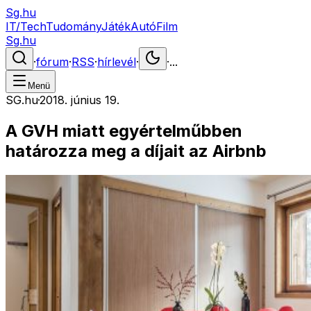
Sg.hu
IT/Tech
Tudomány
Játék
Autó
Film
Sg.hu
·
fórum
·
RSS
·
hírlevél
·
·
...
Menü
SG.hu
·
2018. június 19.
A GVH miatt egyértelműbben
határozza meg a díjait az Airbnb