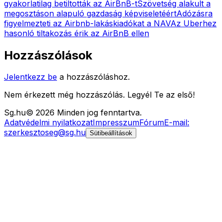
gyakorlatilag betiltották az AirBnB-t
Szövetség alakult a
megosztáson alapuló gazdaság képviseletéért
Adózásra
figyelmezteti az Airbnb-lakáskiadókat a NAV
Az Uberhez
hasonló tiltakozás érik az AirBnB ellen
Hozzászólások
Jelentkezz be
a hozzászóláshoz.
Nem érkezett még hozzászólás. Legyél Te az első!
Sg
.hu
©
2026
Minden jog fenntartva.
Adatvédelmi nyilatkozat
Impresszum
Fórum
E-mail:
szerkesztoseg@sg.hu
Sütibeállítások