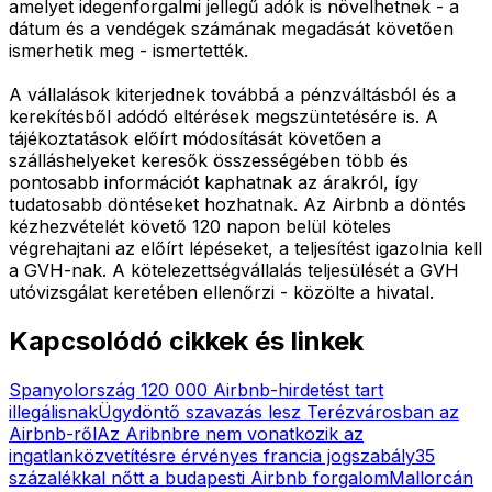
amelyet idegenforgalmi jellegű adók is növelhetnek - a
dátum és a vendégek számának megadását követően
ismerhetik meg - ismertették.
A vállalások kiterjednek továbbá a pénzváltásból és a
kerekítésből adódó eltérések megszüntetésére is. A
tájékoztatások előírt módosítását követően a
szálláshelyeket keresők összességében több és
pontosabb információt kaphatnak az árakról, így
tudatosabb döntéseket hozhatnak. Az Airbnb a döntés
kézhezvételét követő 120 napon belül köteles
végrehajtani az előírt lépéseket, a teljesítést igazolnia kell
a GVH-nak. A kötelezettségvállalás teljesülését a GVH
utóvizsgálat keretében ellenőrzi - közölte a hivatal.
Kapcsolódó cikkek és linkek
Spanyolország 120 000 Airbnb-hirdetést tart
illegálisnak
Ügydöntő szavazás lesz Terézvárosban az
Airbnb-ről
Az Aribnbre nem vonatkozik az
ingatlanközvetítésre érvényes francia jogszabály
35
százalékkal nőtt a budapesti Airbnb forgalom
Mallorcán