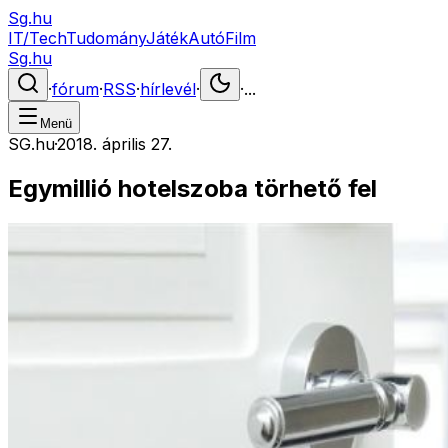
Sg.hu
IT/Tech
Tudomány
Játék
Autó
Film
Sg.hu
·
fórum
·
RSS
·
hírlevél
·
·
...
Menü
SG.hu
·
2018. április 27.
Egymillió hotelszoba törhető fel