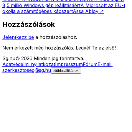
8,5 millió Windows gép leállításáért
A Microsoft az EU-t
okolja a számítógépes káoszért
Assa Abloy
↗
Hozzászólások
Jelentkezz be
a hozzászóláshoz.
Nem érkezett még hozzászólás. Legyél Te az első!
Sg
.hu
©
2026
Minden jog fenntartva.
Adatvédelmi nyilatkozat
Impresszum
Fórum
E-mail:
szerkesztoseg@sg.hu
Sütibeállítások