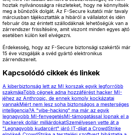
hoztak nyilvánosságra részleteket, hogy ne könnyítsék
meg a bűnözők dolgát. Az F-Secure kutatói már tavaly
márciusban tájékoztatták a hibáról a vállalatot és idén
február óta az érintett szállodáknak lehetőségük van a
zárrendszer frissítésére, amit viszont minden egyes ajtó
esetében külön kell elvégezni.
Érdekesség, hogy az F-Secure biztonsági szakértői már
15 éve vizsgálják a svéd gyártó elektronikus
zárrendszereit.
Kapcsolódó cikkek és linkek
A kiberbiztonság lett az MI korszak egyik legforróbb
szakmája
Több cégnek adna hozzáférést hacker MI-
jéhez az Anthropic, de ennek komoly kockázatai
vannak
Miért nem lesz soha biztonságos a mesterséges
intelligencia?
A "vibe-hacking” ma már az egyik
legnagyobb MI-fenyegetés
MI-támogatással lopnak el a
hackerek dollár milliárdokat
Személyesen vette át a
"Legnagyobb kudarcért" járó IT-díjat a CrowdStrike
elnöke
A CrowdStrike a tesztelési szoftvert hibáztatja a