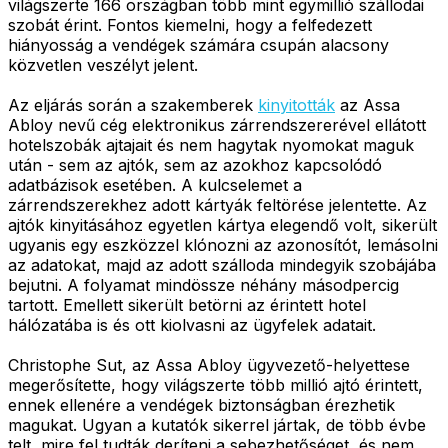
világszerte 166 országban több mint egymillió szállodai
szobát érint. Fontos kiemelni, hogy a felfedezett
hiányosság a vendégek számára csupán alacsony
közvetlen veszélyt jelent.
Az eljárás során a szakemberek
kinyitották
az Assa
Abloy nevű cég elektronikus zárrendszererével ellátott
hotelszobák ajtajait és nem hagytak nyomokat maguk
után - sem az ajtók, sem az azokhoz kapcsolódó
adatbázisok esetében. A kulcselemet a
zárrendszerekhez adott kártyák feltörése jelentette. Az
ajtók kinyitásához egyetlen kártya elegendő volt, sikerült
ugyanis egy eszközzel klónozni az azonosítót, lemásolni
az adatokat, majd az adott szálloda mindegyik szobájába
bejutni. A folyamat mindössze néhány másodpercig
tartott. Emellett sikerült betörni az érintett hotel
hálózatába is és ott kiolvasni az ügyfelek adatait.
Christophe Sut, az Assa Abloy ügyvezető-helyettese
megerősítette, hogy világszerte több millió ajtó érintett,
ennek ellenére a vendégek biztonságban érezhetik
magukat. Ugyan a kutatók sikerrel jártak, de több évbe
telt, mire fel tudták deríteni a sebezhetőséget, és nem