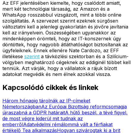
Az EFF jelentésében kiemelte, hogy csalódott amiatt,
mert két technológiai társaság, az Amazon és a
WhatsApp rosszabbul vizsgázott, mint a többi online
szolgáltatás. A szervezet szerint ezeknek sürgősen
változtatni kell a jelenlegi gyakorlatán és jövőre javítania
kell az irányelvein. Összességében ugyanakkor az
mindenképpen örömteli, hogy az IT-konszernek úgy
döntöttek, hogy nagyobb átláthatóságot biztosítanak az
ügyfeleiknek. Ennek ellenére Nate Cardozo, az EFF
illetékese
szerint
a távközlési szektorban és a Szilícium-
völgyben meghatározó cégeknek az eddiginél többet kell
tenniük. Azt várják, hogy a vállalatok a rájuk bízott
adatokat megvédik és nem élnek azokkal vissza.
Kapcsolódó cikkek és linkek
Három hónapig tárolnák az IP-címeket
Németországban
Az Európai Bizottság reformcsomagja
újraszabná a GDPR határait
A hűtő beszél, a tévé figyel,
de most végre kiderül mit tudnak az
emberről
Adatvédelmi rémálommá vált a férfiakat
értékelő Tea alkalmazás
Hogyan szivárogtak ki a brit