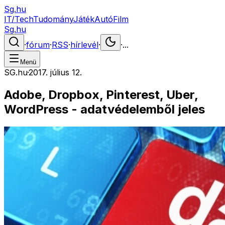
Sg.hu
IT/Tech
Tudomány
Játék
Autó
Film
Sg.hu
·
fórum
·
RSS
·
hírlevél
·
·
...
Menü
SG.hu
·
2017. július 12.
Adobe, Dropbox, Pinterest, Uber,
WordPress - adatvédelemből jeles