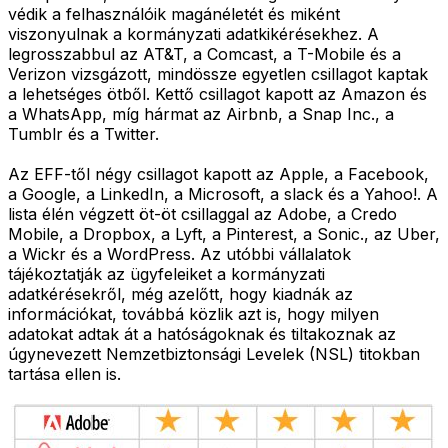
védik a felhasználóik magánéletét és miként
viszonyulnak a kormányzati adatkikérésekhez. A
legrosszabbul az AT&T, a Comcast, a T-Mobile és a
Verizon vizsgázott, mindössze egyetlen csillagot kaptak
a lehetséges ötből. Kettő csillagot kapott az Amazon és
a WhatsApp, míg hármat az Airbnb, a Snap Inc., a
Tumblr és a Twitter.
Az EFF-től négy csillagot kapott az Apple, a Facebook,
a Google, a LinkedIn, a Microsoft, a slack és a Yahoo!. A
lista élén végzett öt-öt csillaggal az Adobe, a Credo
Mobile, a Dropbox, a Lyft, a Pinterest, a Sonic., az Uber,
a Wickr és a WordPress. Az utóbbi vállalatok
tájékoztatják az ügyfeleiket a kormányzati
adatkérésekről, még azelőtt, hogy kiadnák az
információkat, továbbá közlik azt is, hogy milyen
adatokat adtak át a hatóságoknak és tiltakoznak az
úgynevezett Nemzetbiztonsági Levelek (NSL) titokban
tartása ellen is.