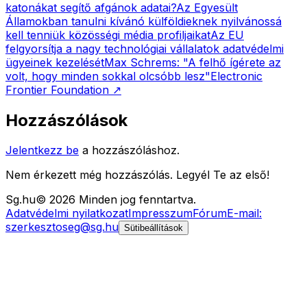
katonákat segítő afgánok adatai?
Az Egyesült
Államokban tanulni kívánó külföldieknek nyilvánossá
kell tenniük közösségi média profiljaikat
Az EU
felgyorsítja a nagy technológiai vállalatok adatvédelmi
ügyeinek kezelését
Max Schrems: "A felhő ígérete az
volt, hogy minden sokkal olcsóbb lesz"
Electronic
Frontier Foundation
↗
Hozzászólások
Jelentkezz be
a hozzászóláshoz.
Nem érkezett még hozzászólás. Legyél Te az első!
Sg
.hu
©
2026
Minden jog fenntartva.
Adatvédelmi nyilatkozat
Impresszum
Fórum
E-mail:
szerkesztoseg@sg.hu
Sütibeállítások