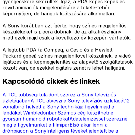
gyengécskére sikerültek. Igaz, a PDA képes képek és
rövid animációk megjelenítésére a fekete-fehér
képernyőjén, de hangok lejátszására alkalmatlan.
A Sony korábban azt ígérte, hogy színes megjelenítős
készülékeket is piacra dobnak, de az alkatrészhiány
miatt ezek majd csak a következő év közepén várhatók.
A legtöbb PDA (a Compaq, a Casio és a Hewlett-
Packard gépei) színes megjelenítővel készülnek, a videó
lejátszás és a képmegjelenítés az alapvető szolgáltatások
között van, de ezekkel digitális zenét is lehet hallgatni.
Kapcsolódó cikkek és linkek
A TCL többségi tulajdont szerez a Sony televíziós
üzletágában
A TCL átveszi a Sony televíziós üzletágát
12
vonalbíró helyett a Sony technikája figyeli majd a
labdákat Wimbledonban
Számos cég készíthetne
gyorsan humanoid robotokat
Adatelemzéssel szerezné
meg a figyelmünket a filmipar
Első akar lenni a
drónpiacon a Sony
Intelligens tévéket jelentett be a