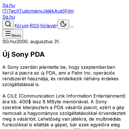
Sg.hu
IT/Tech
Tudomány
Játék
Autó
Film
Sg.hu
·
fórum
·
RSS
·
hírlevél
·
·
...
Menü
SG.hu
·
2000. augusztus 31.
Új Sony PDA
A Sony szerdán jelentette be, hogy szeptemberben
kerül a piacra az új PDA, ami a Palm Inc. operációs
rendszerét használja, és rendelkezik néhány érdekes
szolgáltatással is.
A CILE (Communication Link Information Entertainment)
ára kb. 400$ lesz 8 MByte memóriával. A Sony
szeretné kiterjeszteni a PDA vásárlói piacot, ezért a gép
nemcsak a hagyományos szolgáltatásokkal örvendezteti
meg a vásárlóit. Lehetőség van játékra, de multimédiás
funkciókkal is ellátták a gépet, bár ezek egyelőre elég