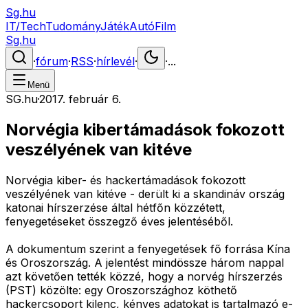
Sg.hu
IT/Tech
Tudomány
Játék
Autó
Film
Sg.hu
·
fórum
·
RSS
·
hírlevél
·
·
...
Menü
SG.hu
·
2017. február 6.
Norvégia kibertámadások fokozott
veszélyének van kitéve
Norvégia kiber- és hackertámadások fokozott
veszélyének van kitéve - derült ki a skandináv ország
katonai hírszerzése által hétfőn közzétett,
fenyegetéseket összegző éves jelentéséből.
A dokumentum szerint a fenyegetések fő forrása Kína
és Oroszország. A jelentést mindössze három nappal
azt követően tették közzé, hogy a norvég hírszerzés
(PST) közölte: egy Oroszországhoz köthető
hackercsoport kilenc, kényes adatokat is tartalmazó e-