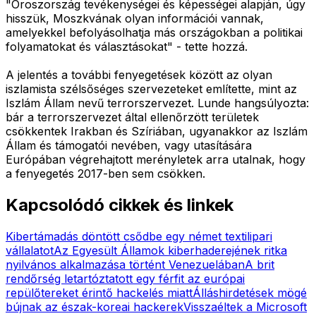
"Oroszország tevékenységei és képességei alapján, úgy
hisszük, Moszkvának olyan információi vannak,
amelyekkel befolyásolhatja más országokban a politikai
folyamatokat és választásokat" - tette hozzá.
A jelentés a további fenyegetések között az olyan
iszlamista szélsőséges szervezeteket említette, mint az
Iszlám Állam nevű terrorszervezet. Lunde hangsúlyozta:
bár a terrorszervezet által ellenőrzött területek
csökkentek Irakban és Szíriában, ugyanakkor az Iszlám
Állam és támogatói nevében, vagy utasítására
Európában végrehajtott merényletek arra utalnak, hogy
a fenyegetés 2017-ben sem csökken.
Kapcsolódó cikkek és linkek
Kibertámadás döntött csődbe egy német textilipari
vállalatot
Az Egyesült Államok kiberhaderejének ritka
nyilvános alkalmazása történt Venezuelában
A brit
rendőrség letartóztatott egy férfit az európai
repülőtereket érintő hackelés miatt
Álláshirdetések mögé
bújnak az észak-koreai hackerek
Visszaéltek a Microsoft