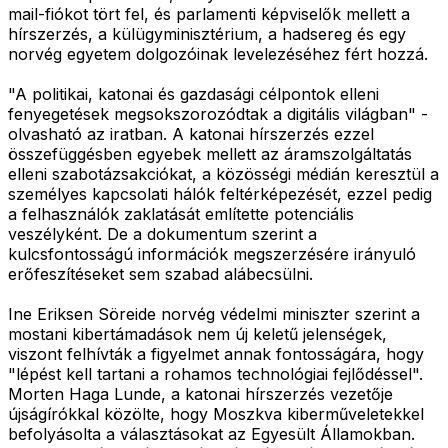
mail-fiókot tört fel, és parlamenti képviselők mellett a
hírszerzés, a külügyminisztérium, a hadsereg és egy
norvég egyetem dolgozóinak levelezéséhez fért hozzá.
"A politikai, katonai és gazdasági célpontok elleni
fenyegetések megsokszorozódtak a digitális világban" -
olvasható az iratban. A katonai hírszerzés ezzel
összefüggésben egyebek mellett az áramszolgáltatás
elleni szabotázsakciókat, a közösségi médián keresztül a
személyes kapcsolati hálók feltérképezését, ezzel pedig
a felhasználók zaklatását említette potenciális
veszélyként. De a dokumentum szerint a
kulcsfontosságú információk megszerzésére irányuló
erőfeszítéseket sem szabad alábecsülni.
Ine Eriksen Söreide norvég védelmi miniszter szerint a
mostani kibertámadások nem új keletű jelenségek,
viszont felhívták a figyelmet annak fontosságára, hogy
"lépést kell tartani a rohamos technológiai fejlődéssel".
Morten Haga Lunde, a katonai hírszerzés vezetője
újságírókkal közölte, hogy Moszkva kiberműveletekkel
befolyásolta a választásokat az Egyesült Államokban.