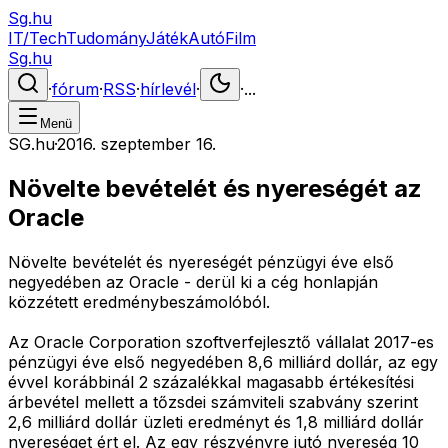
Sg.hu
IT/Tech
Tudomány
Játék
Autó
Film
Sg.hu
·
fórum
·
RSS
·
hírlevél
·
·
...
Menü
SG.hu
·
2016. szeptember 16.
Növelte bevételét és nyereségét az
Oracle
Növelte bevételét és nyereségét pénzügyi éve első
negyedében az Oracle - derül ki a cég honlapján
közzétett eredménybeszámolóból.
Az Oracle Corporation szoftverfejlesztő vállalat 2017-es
pénzügyi éve első negyedében 8,6 milliárd dollár, az egy
évvel korábbinál 2 százalékkal magasabb értékesítési
árbevétel mellett a tőzsdei számviteli szabvány szerint
2,6 milliárd dollár üzleti eredményt és 1,8 milliárd dollár
nyereséget ért el. Az egy részvényre jutó nyereség 10