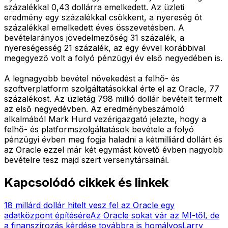
százalékkal 0,43 dollárra emelkedett. Az üzleti
eredmény egy százalékkal csökkent, a nyereség öt
százalékkal emelkedett éves összevetésben. A
bevételarányos jövedelmezőség 31 százalék, a
nyereségesség 21 százalék, az egy évvel korábbival
megegyező volt a folyó pénzügyi év első negyedében is.
A legnagyobb bevétel növekedést a felhő- és
szoftverplatform szolgáltatásokkal érte el az Oracle, 77
százalékost. Az üzletág 798 millió dollár bevételt termelt
az első negyedévben. Az eredménybeszámoló
alkalmából Mark Hurd vezérigazgató jelezte, hogy a
felhő- és platformszolgáltatások bevétele a folyó
pénzügyi évben meg fogja haladni a kétmilliárd dollárt és
az Oracle ezzel már két egymást követő évben nagyobb
bevételre tesz majd szert versenytársainál.
Kapcsolódó cikkek és linkek
18 millárd dollár hitelt vesz fel az Oracle egy
adatközpont építésére
Az Oracle sokat vár az MI-től, de
a finanszírozás kérdése továbbra is homályos
Larry