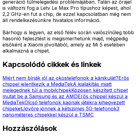
generáció túlmelegedési problémájában. Talán az órajel
is változni fog a Letv Le Max Pro típushoz képest, ahol
2,2 GHz-en fut a chip, de ezzel kapcsolatban még nem
áll rendelkezésünkre hivatalos információ.
Bárhogy is legyen, az első félév során valószínűleg több
hasonló fejlesztést is megismerhetünk majd, mégpedig
elsőként a Xiaomi jóvoltából, amely az Mi 5 esetében
alkalmazná a chipet.
Kapcsolódó cikkek és linkek
Miért nem bírják jól az okostelefonok a kánikulát?
Erős
chippel jelentkezik a MediaTek
A kialakítás miatt
melegednek túl a mobilchipek
Közösen készített chipet
mutat be a Samsung és az AMD
Erős chippel készül a
MediaTek
Olcsó telefonok kapnak játékra kihegyezett
chipeket
Jövőre jönnek a kétszimes 5G-telefonok
3
nanométeres chipekkel készül a TSMC
Hozzászólások