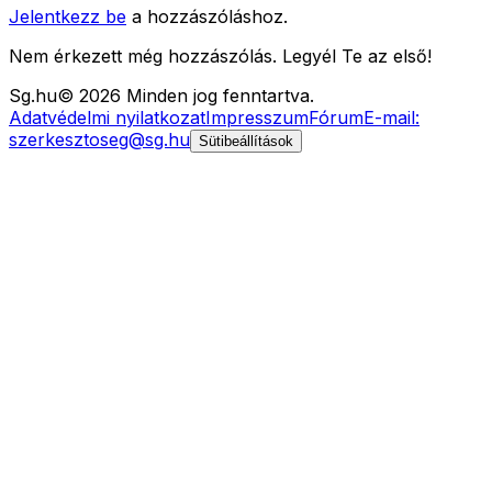
Jelentkezz be
a hozzászóláshoz.
Nem érkezett még hozzászólás. Legyél Te az első!
Sg
.hu
©
2026
Minden jog fenntartva.
Adatvédelmi nyilatkozat
Impresszum
Fórum
E-mail:
szerkesztoseg@sg.hu
Sütibeállítások