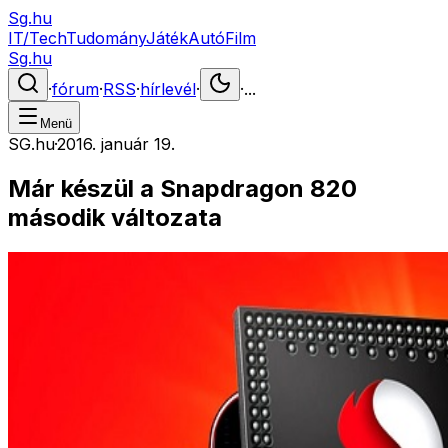
Sg.hu
IT/Tech
Tudomány
Játék
Autó
Film
Sg.hu
·
fórum
·
RSS
·
hírlevél
·
·
...
Menü
SG.hu
·
2016. január 19.
Már készül a Snapdragon 820
második változata