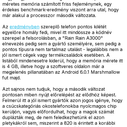
méretes memória számított friss fejleménynek, egy
érdekes benchmark-eredmény viszont arra utal, hogy
már alakul a processzor második változata.
Az
eredményben
szereplő telefon pontos kilétét
egyelőre homály fedi, mivel itt mindössze a kódnév
szerepel a felsorolásban, a "Rain Rain A3000"
elnevezés pedig sem a gyártó személyére, sem pedig a
pontos típusra nem tartalmaz utalást - legalábbis nem a
jól ismert cégek vagy termékcsaládok esetében. A
listából mindenesetre kiderül, hogy a memória mérete itt
is 4 GB, illetve hogy a szoftveres oldalon már a
megjelenés pillanatában az Android 6.0.1 Marshmallow
fut majd.
Azt sajnos nem tudjuk, hogy a második változat
pontosan miben nyújt előrelépést az elődhöz képest.
Felmerül itt a jól ismert gyártók azon jogos igénye, hogy
a csúcskategóriás okostelefonokba nyolcmagos chip
kerüljön, vagyis előfordulhat, hogy a magok számát
duplázták meg, de nem feledkezhetünk el azon
pletykákról sem, miszerint a 820 is érintett a korábbi