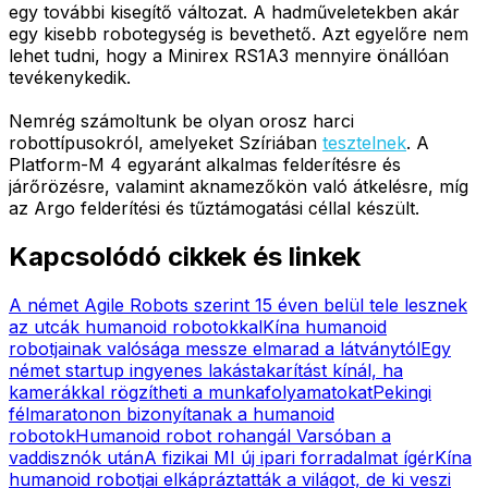
egy további kisegítő változat. A hadműveletekben akár
egy kisebb robotegység is bevethető. Azt egyelőre nem
lehet tudni, hogy a Minirex RS1A3 mennyire önállóan
tevékenykedik.
Nemrég számoltunk be olyan orosz harci
robottípusokról, amelyeket Szíriában
tesztelnek
. A
Platform-M 4 egyaránt alkalmas felderítésre és
járőrözésre, valamint aknamezőkön való átkelésre, míg
az Argo felderítési és tűztámogatási céllal készült.
Kapcsolódó cikkek és linkek
A német Agile Robots szerint 15 éven belül tele lesznek
az utcák humanoid robotokkal
Kína humanoid
robotjainak valósága messze elmarad a látványtól
Egy
német startup ingyenes lakástakarítást kínál, ha
kamerákkal rögzítheti a munkafolyamatokat
Pekingi
félmaratonon bizonyítanak a humanoid
robotok
Humanoid robot rohangál Varsóban a
vaddisznók után
A fizikai MI új ipari forradalmat ígér
Kína
humanoid robotjai elkápráztatták a világot, de ki veszi