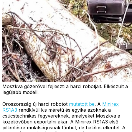
Moszkva gőzerővel fejleszti a harci robotjait. Elkészült a
legújabb modell.
Oroszország új harci robotot
mutatott be
. A
Minirex
RS1A3
rendkívül kis méretű és egyike azoknak a
csúcstechnikás fegyvereknek, amelyeket Moszkva a
közeljövőben exportálni akar. A Minirex RS1A3 első
pillantásra mulatságosnak tűnhet, de halálos ellenfél. A