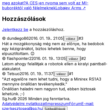
meg azokat?
A CES-en nyoma sem volt az MI-
buboréktól való félelmeknek
Lobajev Arms
↗
Hozzászólások
Jelentkezz be
a hozzászóláshoz.
©
dundiego86
2016. 01. 19.
.
21:05
|
|
#
3
válasz
Hát a mozgékonyság még nem az előnye, ha bedobok
egy kézigránátot, biztos lehetek benne, hogy
elpusztítottam. 😊
©
flashpointer2
2016. 01. 19.
.
13:05
|
|
#
2
válasz
Latom ahogy felallitjak a robotok ellen a kiralyi paintball-
alakulatot.
©
Tetsuo
2016. 01. 19.
.
11:37
|
|
#
1
válasz
"Azt egyelőre nem lehet tudni, hogy a Minirex RS1A3
mennyire önállóan tevékenykedik."
Önállóan haladni nem nagyon tud, ebben biztosak
lehetünk. ;-)
Sg
.hu
©
2026
Minden jog fenntartva.
Adatvédelmi nyilatkozat
Impresszum
Fórum
E-mail:
szerkesztoseg@sg.hu
Sütibeállítások