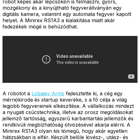
robot képes akár lépcsőkön is felmászni, gyors,
mozgékony és a kinyújtható fegyverállványán egy
digitális kamera, valamint egy automata fegyver kapott
helyet. A Minirex RS1A3 a kialakítása miatt akár
fedezékek mögé is behúzódhat.
A robotot a
Lobajev Arms
fejlesztette ki, a cég egy
mérnökiroda és startup keveréke, s a fő célja a világ
legjobb fegyvereinek elkészítése. A vállalkozás mindezt
a nyugati csúcstechnika, illetve az orosz megoldásokat
jellemző tartósság, egyszerű karbantartási jellemzők és
rendkívüli megbízhatóság ötvözésével akarja elérni. A
Minirex RS1A3 olyan kis tömegű, hogy akár egyetlen
hátizsákban is elfér. Készült belőle lövész-, utász- és