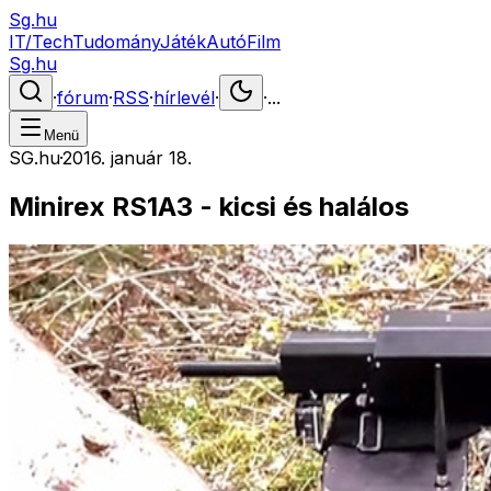
Sg.hu
IT/Tech
Tudomány
Játék
Autó
Film
Sg.hu
·
fórum
·
RSS
·
hírlevél
·
·
...
Menü
SG.hu
·
2016. január 18.
Minirex RS1A3 - kicsi és halálos