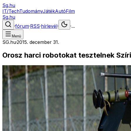
Sg.hu
IT/Tech
Tudomány
Játék
Autó
Film
Sg.hu
·
fórum
·
RSS
·
hírlevél
·
·
...
Menü
SG.hu
·
2015. december 31.
Orosz harci robotokat tesztelnek Szír