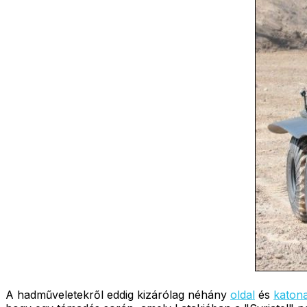
A hadműveletekről eddig kizárólag néhány
oldal
és
katona