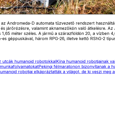
 az Andromeda-D automata tűzvezető rendszert használták
 és járőrözésre, valamint aknamezőkön való átkelésre. Az Ar
 1,65 méter széles. A jármű a szárazföldön 20, a vízben 4,
m-es géppuskával, három RPG-26, illetve kettő RShG-2 típu
az utcák humanoid robotokkal
Kína humanoid robotjainak va
 a munkafolyamatokat
Pekingi félmaratonon bizonyítanak a 
umanoid robotjai elkápráztatták a világot, de ki veszi meg 