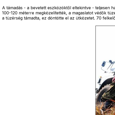
A támadás - a bevetett eszközöktől eltekintve - teljesen 
100-120 méterre megközelítették, a magaslatot védők tüzet 
a tüzérség támadta, ez döntötte el az ütközetet. 70 felkel