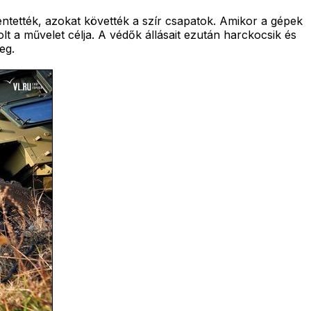
entették, azokat követték a szír csapatok. Amikor a gépek
lt a művelet célja. A védők állásait ezután harckocsik és
eg.