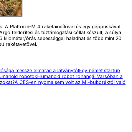
. A Platform-M 4 rakétaindítóval és egy géppuskával
go felderítési és tűztámogatási céllal készült, a súlya
6 kilométer/órás sebességgel haladhat és több mint 20
sú rakétavetővel.
lósága messze elmarad a látványtól
Egy német startup
humanoid robotok
Humanoid robot rohangál Varsóban a
azokat?
A CES-en nyoma sem volt az MI-buboréktól való