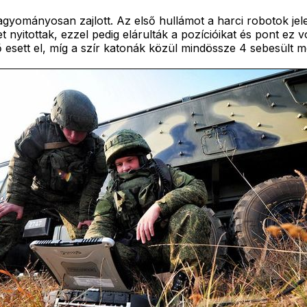
hagyományosan zajlott. Az első hullámot a harci robotok jel
nyitottak, ezzel pedig elárulták a pozícióikat és pont ez vo
ő esett el, míg a szír katonák közül mindössze 4 sebesült m