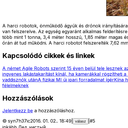
A harci robotok, önműködő ágyúk és drónok irányítására
van felszerelve. Az egység egyaránt alkalmas felderítésre
több mint 1 tonna, 3,4 méter hosszú, 1,85 méter magas és
órán át tud működni. A harci robotot felszerelték 7,62 m
Kapcsolódó cikkek és linkek
A német Agile Robots szerint 15 éven belül tele lesznek 
ingyenes lakástakarítást kínál, ha kamerákkal rögzítheti
vaddisznók után
A fizikai MI új ipari forradalmat ígér
Kína h
félelmeknek
Hozzászólások
Jelentkezz be
a hozzászóláshoz.
©
syn7h37ic
2016. 01. 02.
.
18:49
|
|
#
5
válasz
inkább Лед чистый