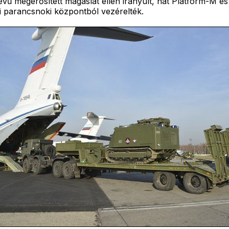
vű megerősített magaslat ellen irányult, hat Platform-M és
i parancsnoki központból vezérelték.