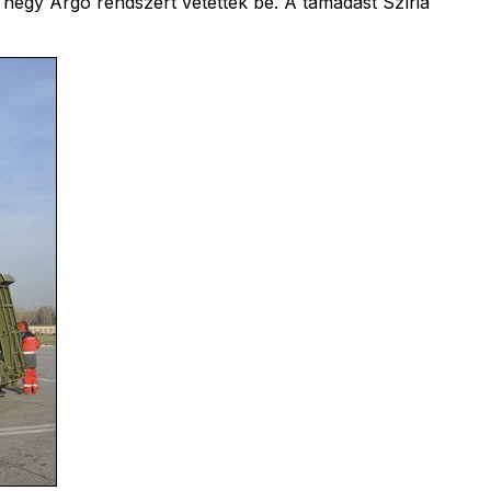
 négy Argo rendszert vetettek be. A támadást Szíria