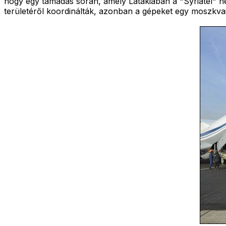
hogy egy támadás során, amely Latakiában a "Syriatel" ne
területéről koordinálták, azonban a gépeket egy moszkva