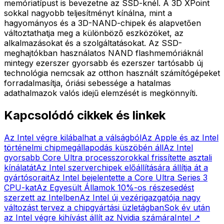
memóriatípust is bevezetne az SSD-knél. A 3D XPoint
sokkal nagyobb teljesítményt kínálna, mint a
hagyományos és a 3D-NAND-chipek és alapvetően
változtathatja meg a különböző eszközöket, az
alkalmazásokat és a szolgáltatásokat. Az SSD-
meghajtókban használatos NAND flashmemóriáknál
mintegy ezerszer gyorsabb és ezerszer tartósabb új
technológia nemcsak az otthon használt számítógépeket
forradalmasítja, óriási sebessége a hatalmas
adathalmazok valós idejű elemzését is megkönnyíti.
Kapcsolódó cikkek és linkek
Az Intel végre kilábalhat a válságból
Az Apple és az Intel
történelmi chipmegállapodás küszöbén áll
Az Intel
gyorsabb Core Ultra processzorokkal frissítette asztali
kínálatát
Az Intel szerverchipek előállítására állítja át a
gyártósorait
Az Intel bejelentette a Core Ultra Series 3
CPU-kat
Az Egyesült Államok 10%-os részesedést
szerzett az Intelben
Az Intel új vezérigazgatója nagy
változást tervez a chipgyártási üzletágban
Sok év után
az Intel végre kihívást állít az Nvidia számára
Intel
↗