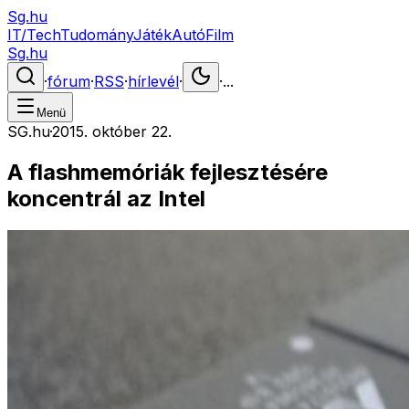
Sg.hu
IT/Tech
Tudomány
Játék
Autó
Film
Sg.hu
·
fórum
·
RSS
·
hírlevél
·
·
...
Menü
SG.hu
·
2015. október 22.
A flashmemóriák fejlesztésére
koncentrál az Intel