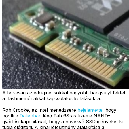
A társaság az eddiginél sokkal nagyobb hangsúlyt fektet
a flashmemóriákkal kapcsolatos kutatásokra.
Rob Crooke, az Intel menedzsere
bejelentette
, hogy
bővíti a
Dalianban
lévő Fab 68-as üzeme NAND-
gyártási kapacitásait, hogy a növekvő SSD igényeket ki
tudja elégíteni. A kínai létesítmény átalakítása a