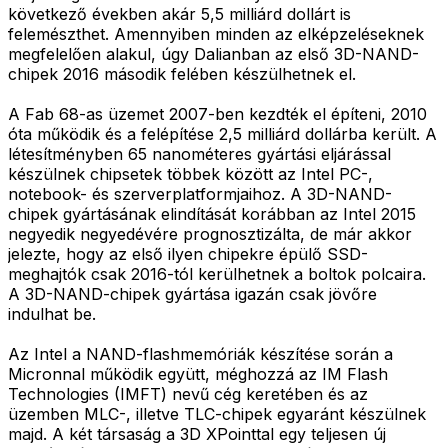
következő években akár 5,5 milliárd dollárt is
felemészthet. Amennyiben minden az elképzeléseknek
megfelelően alakul, úgy Dalianban az első 3D-NAND-
chipek 2016 második felében készülhetnek el.
A Fab 68-as üzemet 2007-ben kezdték el építeni, 2010
óta működik és a felépítése 2,5 milliárd dollárba került. A
létesítményben 65 nanométeres gyártási eljárással
készülnek chipsetek többek között az Intel PC-,
notebook- és szerverplatformjaihoz. A 3D-NAND-
chipek gyártásának elindítását korábban az Intel 2015
negyedik negyedévére prognosztizálta, de már akkor
jelezte, hogy az első ilyen chipekre épülő SSD-
meghajtók csak 2016-tól kerülhetnek a boltok polcaira.
A 3D-NAND-chipek gyártása igazán csak jövőre
indulhat be.
Az Intel a NAND-flashmemóriák készítése során a
Micronnal működik együtt, méghozzá az IM Flash
Technologies (IMFT) nevű cég keretében és az
üzemben MLC-, illetve TLC-chipek egyaránt készülnek
majd. A két társaság a 3D XPointtal egy teljesen új