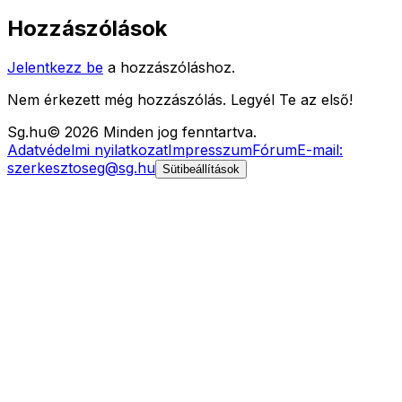
Hozzászólások
Jelentkezz be
a hozzászóláshoz.
Nem érkezett még hozzászólás. Legyél Te az első!
Sg
.hu
©
2026
Minden jog fenntartva.
Adatvédelmi nyilatkozat
Impresszum
Fórum
E-mail:
szerkesztoseg@sg.hu
Sütibeállítások