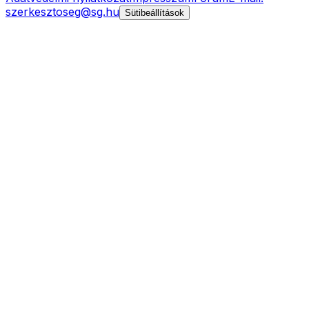
szerkesztoseg@sg.hu
Sütibeállítások