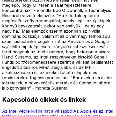
meglepő, hogy MI terén a saját fejlesztésekre
koncentrálnak” - mondta Bob O'Donnell, a Technalysis
Research vezető elemzője. "Ha ki tudják építeni a
megfelelő szoftvertámogatást, amely segíti az új chipek
könnyű bevezetését, akkor van esélyük - de ez egy
nagy ha.” Más elemzők szerint azonban az Nvidia
domináns pozíciója, valamint az olyan nagy felhőalapú
számítástechnikai cégek, mint az Amazon és a Google
saját MI-chipek építésére irányuló erőfeszítései kevés
teret hagynak az Intel számára, hogy betörjön a piacra.
Hendi Susanto, az Intel-részvényeket birtokló Gabelli
Funds portfóliómenedzsere szerint a vállalat bepillantást
engedett általános MI-stratégiájába, és az MI-
alkalmazásokra és az ezeket futtató chipekre és
rendszerekre fog összpontosítani. "Bár ezek a területek
ígéretesek, a növekedésük mértéke és üteme továbbra
is bizonytalan” - mondta Susanto.
Kapcsolódó cikkek és linkek
Az Intel végre kilábalhat a válságból
Az Apple és az Intel