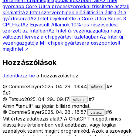
történelmi chipmegállapodás küszöbén áll
Az Intel
gyorsabb Core Ultra processzorokkal frissítette asztali
kínálatát
Az Intel szerverchipek előállítására állítja át a
gyártósorait
Az Intel bejelentette a Core Ultra Series 3
CPU-kat
Az Egyesült Államok 10%-os részesedést
szerzett az Intelben
Az Intel új vezérigazgatója nagy
változást tervez a chipgyártási üzletágban
Az Intel új
vezérigazgatója MI-chipek gyártására összpontosít
majd
Intel
↗
Hozzászólások
Jelentkezz be
a hozzászóláshoz.
©
CommieSlayer
2025. 04. 29.
.
13:44
|
|
#
8
válasz
És?
©
Tetsuo
2025. 04. 29.
.
09:17
|
|
#
7
válasz
Amin "tanult" az jópár billiárd mondat.
©
CommieSlayer
2025. 04. 28.
.
16:57
|
|
#
6
válasz
Mit értesz adatbázis alatt? A ChatGPT mögött nincs
klasszikus értelemben vett adatbázis, vagy logikai
szabályok szerint megírt programkód. Azok a szövegek