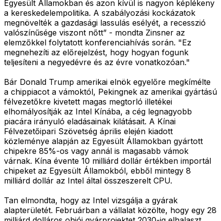
Egyesült Államokban és azon kívül is nagyon képlékeny
a kereskedelempolitika. A szabályozási kockázatok
megnövelték a gazdasági lassulás esélyét, a recesszió
valószínűsége viszont nőtt” - mondta Zinsner az
elemzőkkel folytatott konferenciahívás során. "Ez
megnehezíti az előrejelzést, hogy hogyan fogunk
teljesíteni a negyedévre és az évre vonatkozóan."
Bár Donald Trump amerikai elnök egyelőre megkímélte
a chippiacot a vámoktól, Pekingnek az amerikai gyártású
félvezetőkre kivetett magas megtorló illetékei
elhomályosítják az Intel Kínába, a cég legnagyobb
piacára irányuló eladásainak kilátásait. A Kínai
Félvezetőipari Szövetség április elején kiadott
közleménye alapján az Egyesült Államokban gyártott
chipekre 85%-os vagy annál is magasabb vámok
várnak. Kína évente 10 milliárd dollár értékben importál
chipeket az Egyesült Államokból, ebből mintegy 8
milliárd dollár az Intel által összeszerelt CPU.
Tan elmondta, hogy az Intel vizsgálja a gyárak
alapterületét. Februárban a vállalat közölte, hogy egy 28
milliárd dolláros ohiói gyárprojektet 2030-ig elhalaszt.