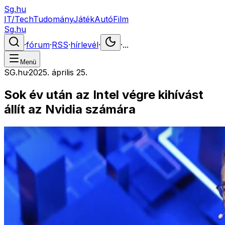
Sg.hu
IT/Tech
Tudomány
Játék
Autó
Film
Sg.hu
·
fórum
·
RSS
·
hírlevél
·
·
...
Menü
SG.hu
·
2025. április 25.
Sok év után az Intel végre kihívást
állít az Nvidia számára