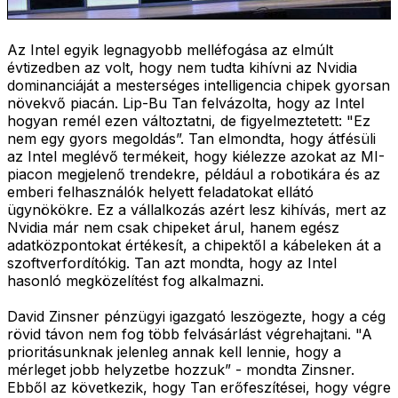
Az Intel egyik legnagyobb melléfogása az elmúlt
évtizedben az volt, hogy nem tudta kihívni az Nvidia
dominanciáját a mesterséges intelligencia chipek gyorsan
növekvő piacán. Lip-Bu Tan felvázolta, hogy az Intel
hogyan remél ezen változtatni, de figyelmeztetett: "Ez
nem egy gyors megoldás”. Tan elmondta, hogy átfésüli
az Intel meglévő termékeit, hogy kiélezze azokat az MI-
piacon megjelenő trendekre, például a robotikára és az
emberi felhasználók helyett feladatokat ellátó
ügynökökre. Ez a vállalkozás azért lesz kihívás, mert az
Nvidia már nem csak chipeket árul, hanem egész
adatközpontokat értékesít, a chipektől a kábeleken át a
szoftverfordítókig. Tan azt mondta, hogy az Intel
hasonló megközelítést fog alkalmazni.
David Zinsner pénzügyi igazgató leszögezte, hogy a cég
rövid távon nem fog több felvásárlást végrehajtani. "A
prioritásunknak jelenleg annak kell lennie, hogy a
mérleget jobb helyzetbe hozzuk” - mondta Zinsner.
Ebből az következik, hogy Tan erőfeszítései, hogy végre