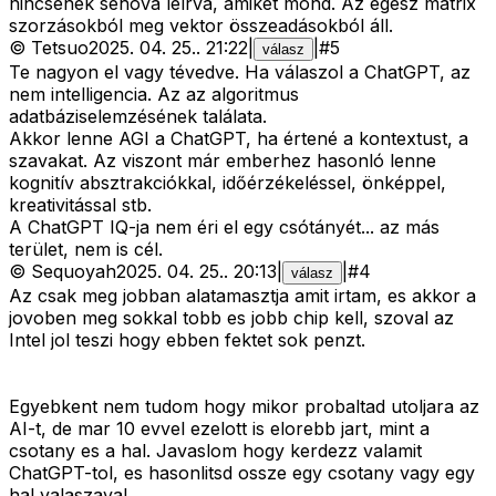
nincsenek sehova leírva, amiket mond. Az egész mátrix
szorzásokból meg vektor összeadásokból áll.
©
Tetsuo
2025. 04. 25.
.
21:22
|
|
#
5
válasz
Te nagyon el vagy tévedve. Ha válaszol a ChatGPT, az
nem intelligencia. Az az algoritmus
adatbáziselemzésének találata.
Akkor lenne AGI a ChatGPT, ha értené a kontextust, a
szavakat. Az viszont már emberhez hasonló lenne
kognitív absztrakciókkal, időérzékeléssel, önképpel,
kreativitással stb.
A ChatGPT IQ-ja nem éri el egy csótányét... az más
terület, nem is cél.
©
Sequoyah
2025. 04. 25.
.
20:13
|
|
#
4
válasz
Az csak meg jobban alatamasztja amit irtam, es akkor a
jovoben meg sokkal tobb es jobb chip kell, szoval az
Intel jol teszi hogy ebben fektet sok penzt.
Egyebkent nem tudom hogy mikor probaltad utoljara az
AI-t, de mar 10 evvel ezelott is elorebb jart, mint a
csotany es a hal. Javaslom hogy kerdezz valamit
ChatGPT-tol, es hasonlitsd ossze egy csotany vagy egy
hal valaszaval...