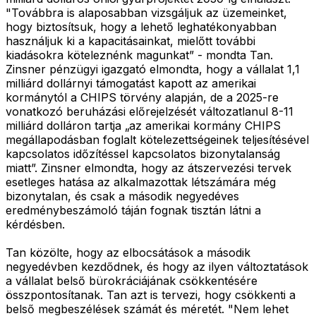
"Továbbra is alaposabban vizsgáljuk az üzemeinket,
hogy biztosítsuk, hogy a lehető leghatékonyabban
használjuk ki a kapacitásainkat, mielőtt további
kiadásokra köteleznénk magunkat” - mondta Tan.
Zinsner pénzügyi igazgató elmondta, hogy a vállalat 1,1
milliárd dollárnyi támogatást kapott az amerikai
kormánytól a CHIPS törvény alapján, de a 2025-re
vonatkozó beruházási előrejelzését változatlanul 8-11
milliárd dolláron tartja „az amerikai kormány CHIPS
megállapodásban foglalt kötelezettségeinek teljesítésével
kapcsolatos időzítéssel kapcsolatos bizonytalanság
miatt”. Zinsner elmondta, hogy az átszervezési tervek
esetleges hatása az alkalmazottak létszámára még
bizonytalan, és csak a második negyedéves
eredménybeszámoló táján fognak tisztán látni a
kérdésben.
Tan közölte, hogy az elbocsátások a második
negyedévben kezdődnek, és hogy az ilyen változtatások
a vállalat belső bürokráciájának csökkentésére
összpontosítanak. Tan azt is tervezi, hogy csökkenti a
belső megbeszélések számát és méretét. "Nem lehet