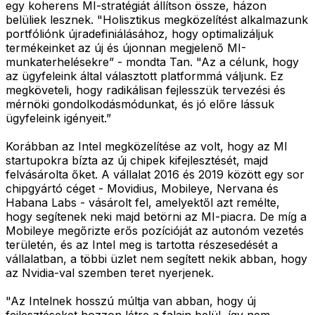
egy koherens MI-stratégiát állítson össze, házon
belüliek lesznek. "Holisztikus megközelítést alkalmazunk
portfóliónk újradefiniálásához, hogy optimalizáljuk
termékeinket az új és újonnan megjelenő MI-
munkaterhelésekre” - mondta Tan. "Az a célunk, hogy
az ügyfeleink által választott platformmá váljunk. Ez
megköveteli, hogy radikálisan fejlesszük tervezési és
mérnöki gondolkodásmódunkat, és jó előre lássuk
ügyfeleink igényeit.”
Korábban az Intel megközelítése az volt, hogy az MI
startupokra bízta az új chipek kifejlesztését, majd
felvásárolta őket. A vállalat 2016 és 2019 között egy sor
chipgyártó céget - Movidius, Mobileye, Nervana és
Habana Labs - vásárolt fel, amelyektől azt remélte,
hogy segítenek neki majd betörni az MI-piacra. De míg a
Mobileye megőrizte erős pozícióját az autonóm vezetés
területén, és az Intel meg is tartotta részesedését a
vállalatban, a többi üzlet nem segített nekik abban, hogy
az Nvidia-val szemben teret nyerjenek.
"Az Intelnek hosszú múltja van abban, hogy új
fejlesztéseket hozzon létre a falain belül, így nem