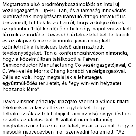
Megtartotta első eredménybeszámolóját az Intel új
vezérigazgatója, Lip-Bu Tan, és a társaság innovációs
kultúrájának megújítására irányuló átfogó tervekről is
beszámolt, többek között arról, hogy a dolgozóknak
szeptember 1-től kezdődően heti négy napot vissza kell
térniük az irodába, kevesebb értekezletet kell tartaniuk,
és az alapvető mérnöki munka javára meg kell
szüntetniük a felesleges belső adminisztratív
tevékenységeket. Tan a konferenciahíváson elmondta,
hogy a közelmúltban találkozott a Taiwan
Semiconductor Manufacturing Co vezérigazgatójával, C.
C. Wei-vel és Morris Chang korábbi vezérigazgatóval.
Célja az volt, hogy megtalálják a lehetséges
együttműködés területeit, és "egy win-win helyzetet
hozzanak létre”.
David Zinsner pénzügyi igazgató szerint a vámok miatti
félelmek arra késztették az ügyfeleket, hogy
felhalmozzák az Intel chipjeit, ami az első negyedévben
növelte az eladásokat. A vállalat nem tudta még
meghatározni a haszon mértékét, és arra számít, hogy a
második negyedévben már szenvedni fog emiatt. "Az