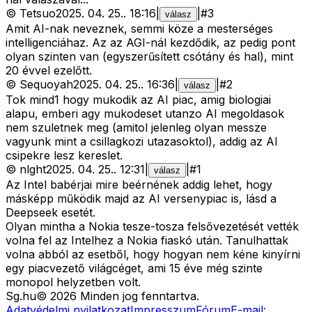
©
Tetsuo
2025. 04. 25.
.
18:16
|
|
#
3
válasz
Amit AI-nak neveznek, semmi köze a mesterséges
intelligenciáhaz. Az az AGI-nál kezdődik, az pedig pont
olyan szinten van (egyszerűsített csótány és hal), mint
20 évvel ezelőtt.
©
Sequoyah
2025. 04. 25.
.
16:36
|
|
#
2
válasz
Tok mind1 hogy mukodik az AI piac, amig biologiai
alapu, emberi agy mukodeset utanzo AI megoldasok
nem szuletnek meg (amitol jelenleg olyan messze
vagyunk mint a csillagkozi utazasoktol), addig az AI
csipekre lesz kereslet.
©
nlght
2025. 04. 25.
.
12:31
|
|
#
1
válasz
Az Intel babérjai mire beérnének addig lehet, hogy
másképp működik majd az AI versenypiac is, lásd a
Deepseek esetét.
Olyan mintha a Nokia tesze-tosza felsővezetését vették
volna fel az Intelhez a Nokia fiaskó után. Tanulhattak
volna abból az esetből, hogy hogyan nem kéne kinyírni
egy piacvezető világcéget, ami 15 éve még szinte
monopol helyzetben volt.
Sg
.hu
©
2026
Minden jog fenntartva.
Adatvédelmi nyilatkozat
Impresszum
Fórum
E-mail: