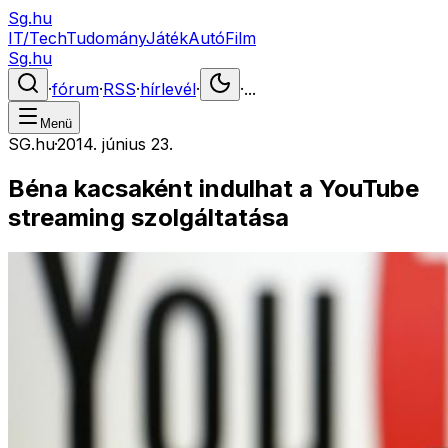
Sg.hu
IT/Tech
Tudomány
Játék
Autó
Film
Sg.hu
·
fórum
·
RSS
·
hírlevél
·
·
...
Menü
SG.hu
·
2014. június 23.
Béna kacsaként indulhat a YouTube
streaming szolgáltatása