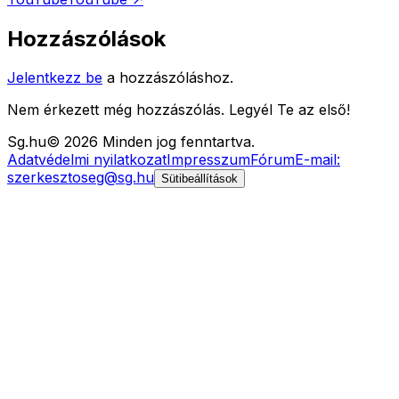
Hozzászólások
Jelentkezz be
a hozzászóláshoz.
Nem érkezett még hozzászólás. Legyél Te az első!
Sg
.hu
©
2026
Minden jog fenntartva.
Adatvédelmi nyilatkozat
Impresszum
Fórum
E-mail:
szerkesztoseg@sg.hu
Sütibeállítások