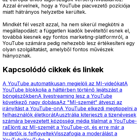
Azzal érvelnek, hogy a YouTube piacvezető pozíciója
miatt hátrányos helyzetbe kerültek.
Mindkét fél veszít azzal, ha nem sikerül megkötni a
megállapodást: a független kiadók bevételtől esnek el,
továbbá kiesnek egy fontos marketing-platformról, a
YouTube számára pedig nehezebb lesz értékesíteni egy
olyan szolgáltatást, amelyből fontos művészek
hiányoznak.
Kapcsolódó cikkek és linkek
A YouTube automatikusan megjelöli az MI-videókat
A
YouTube blokkolja a háttérben történő lejátszást a
böngészőkben
A livestreaming lesz a YouTube
következő nagy dobása
Az "MI-szemét” átveszi az
irányítást a YouTube-on
A YouTube elkezdi megtippelni a
felhasználók életkorát
Ausztrália kiterjeszti a tizenévesek
számára bevezetett közösségi média tilalmat a YouTube-
ra
Elönti az MI-szemét a YouTube-ot, és erre már a
hirdetők is felfigyeltek
Visszafogja a moderálást a
YouTube
YouTube
↗