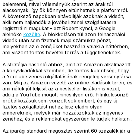
belemenni, mivel véleményük szerint az árak túl
alacsonyak, így ők könnyen eltűnhetnek a platformról.
A következő napokban eltávolítják azoknak a videóit,
akik nem hajlandók a jövőbeli zenei szolgáltatásra
regisztrálni magukat - ezt Robert Kyncl, a Google
alelnöke
közölte
. A blokkoláson túl azon felhasználói
videók után sem fizetnek majd számukra pénzt,
melyekben az ő zenéjüket használja valaki a háttérben,
ami viszont fontos bevételi forrás a függetleneknek.
A stratégia hasonló ahhoz, amit az Amazon alkalmazott
a könyvkiadókkal szemben, de fontos különbség, hogy
a YouTube zeneszolgáltatásának rengeteg versenytársa
van. Míg az Amazon vezető az online eladások terén, és
ami náluk jól teljesít az a bestseller listákon is vezet,
addig a YouTube mögött nincs ilyen erő. Filmkölcsönző
próbálkozásuk sem vonzott sok embert, és egy új
fizetős szolgáltatást nehéz lesz eladni olyan
embereknek, melyek már hozzászoktak az ingyenes
zenéhez, és a reklámokat egyszerűen le tudják halkítani.
Az iparági standard megosztás szerint 60 százalék jár a