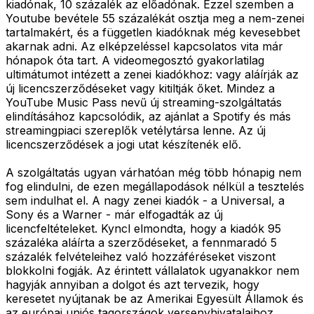
kiadónak, 10 százalék az előadónak. Ezzel szemben a
Youtube bevétele 55 százalékát osztja meg a nem-zenei
tartalmakért, és a független kiadóknak még kevesebbet
akarnak adni. Az elképzeléssel kapcsolatos vita már
hónapok óta tart. A videomegosztó gyakorlatilag
ultimátumot intézett a zenei kiadókhoz: vagy aláírják az
új licencszerződéseket vagy kitiltják őket. Mindez a
YouTube Music Pass nevű új streaming-szolgáltatás
elindításához kapcsolódik, az ajánlat a Spotify és más
streamingpiaci szereplők vetélytársa lenne. Az új
licencszerződések a jogi utat készítenék elő.
A szolgáltatás ugyan várhatóan még több hónapig nem
fog elindulni, de ezen megállapodások nélkül a tesztelés
sem indulhat el. A nagy zenei kiadók - a Universal, a
Sony és a Warner - már elfogadták az új
licencfeltételeket. Kyncl elmondta, hogy a kiadók 95
százaléka aláírta a szerződéseket, a fennmaradó 5
százalék felvételeihez való hozzáféréseket viszont
blokkolni fogják. Az érintett vállalatok ugyanakkor nem
hagyják annyiban a dolgot és azt tervezik, hogy
keresetet nyújtanak be az Amerikai Egyesült Államok és
az európai uniós tagországok versenyhivatalaihoz.