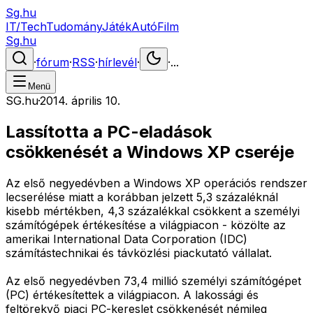
Sg.hu
IT/Tech
Tudomány
Játék
Autó
Film
Sg.hu
·
fórum
·
RSS
·
hírlevél
·
·
...
Menü
SG.hu
·
2014. április 10.
Lassította a PC-eladások
csökkenését a Windows XP cseréje
Az első negyedévben a Windows XP operációs rendszer
lecserélése miatt a korábban jelzett 5,3 százaléknál
kisebb mértékben, 4,3 százalékkal csökkent a személyi
számítógépek értékesítése a világpiacon - közölte az
amerikai International Data Corporation (IDC)
számítástechnikai és távközlési piackutató vállalat.
Az első negyedévben 73,4 millió személyi számítógépet
(PC) értékesítettek a világpiacon. A lakossági és
feltörekvő piaci PC-kereslet csökkenését némileg