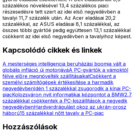
százalékos növelésével 13,4 százalékos piaci
részesedésre tett szert az idei első negyedévben a
tavalyi 11,7 százalék után. Az Acer eladásai 20,2
százalékkal, az ASUS eladásai 8,1 százalékkal, az
összes többi gyártóé pedig együttesen 13,1 százalékkal
csökkent az idei első negyedévben a tavalyihoz képest.
Kapcsolódó cikkek és linkek
A mesterséges intelligencia beruházási boomja vált a
globális infláció új motorjává
A PC-gyártók a vámoktól
félve előre megnövelték szállításaikat
Csökkent a
személyi számítógépek értékesítése a harmadik
negyedévben
Idén 1 százalékkal zsugorodik a kínai PC-
piac
Kolozsváron nyit informatikai központot a BMW
2,7
százalékkal csökkentek a PC-kiszállítások a negyedik
negyedévben
Hardverdrágulást okoz az ukrán-orosz
háború
15 százalékkal nőtt tavaly a PC-piac
Hozzászólások