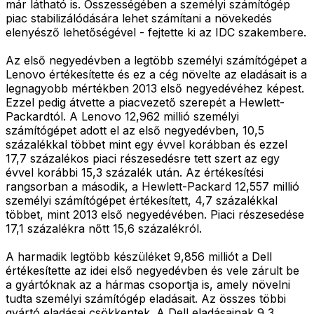
már látható is. Összességében a személyi számítógép
piac stabilizálódására lehet számítani a növekedés
elenyésző lehetőségével - fejtette ki az IDC szakembere.
Az első negyedévben a legtöbb személyi számítógépet a
Lenovo értékesítette és ez a cég növelte az eladásait is a
legnagyobb mértékben 2013 első negyedévéhez képest.
Ezzel pedig átvette a piacvezető szerepét a Hewlett-
Packardtól. A Lenovo 12,962 millió személyi
számítógépet adott el az első negyedévben, 10,5
százalékkal többet mint egy évvel korábban és ezzel
17,7 százalékos piaci részesedésre tett szert az egy
évvel korábbi 15,3 százalék után. Az értékesítési
rangsorban a második, a Hewlett-Packard 12,557 millió
személyi számítógépet értékesített, 4,7 százalékkal
többet, mint 2013 első negyedévében. Piaci részesedése
17,1 százalékra nőtt 15,6 százalékról.
A harmadik legtöbb készüléket 9,856 milliót a Dell
értékesítette az idei első negyedévben és vele zárult be
a gyártóknak az a hármas csoportja is, amely növelni
tudta személyi számítógép eladásait. Az összes többi
gyártó eladásai csökkentek. A Dell eladásainak 9,3