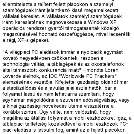
ellentételezte a telített fejlett piacokon a személyi
számítógépek iránt jelentkező kissé megemelkedett
vállalati kereslet. A vállalatok személyi számítógépek
iránti keresletének megnövekedése a Windows XP
operációs rendszer gyártói támogatásának közelgő
megszűnésével hozható összefüggésbe, mivel lecserélik
a régi, XP-s gépeket.
"A világpiaci PC eladások immár a nyolcadik egymást
követő negyedévben csökkentek, részben a
technológiai váltás, a táblagépek és az okostelefonok
által támasztott konkurencia miatt" - mondta Loren
Loverde alelnök, az IDC "Worldwide PC Trackers"
elemzésének vezetője. Kifejtette: gazdasági oldalról már
a stabilizálódás és a javulás jelei észlelhetők, bár a
folyamat lassú és nem lehet arra számítani, hogy
egyhamar megoldódna a szuverén adósságválság, vagy
a kínai gazdasági növekedés üteme visszatérne a
korábbi szintre. Úgy vélte, nem valószínű, hogy
megállna az átállási folyamat a mobil eszközökre. Igaz, a
táblapiaci telítettség közeledtével a mobil eszközök PC-
piaci eladása is lassulni fog, amint az a fejlett piacokon