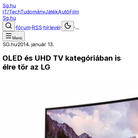
Sg.hu
IT/Tech
Tudomány
Játék
Autó
Film
Sg.hu
·
fórum
·
RSS
·
hírlevél
·
·
...
Menü
SG.hu
·
2014. január 13.
OLED és UHD TV kategóriában is
élre tör az LG