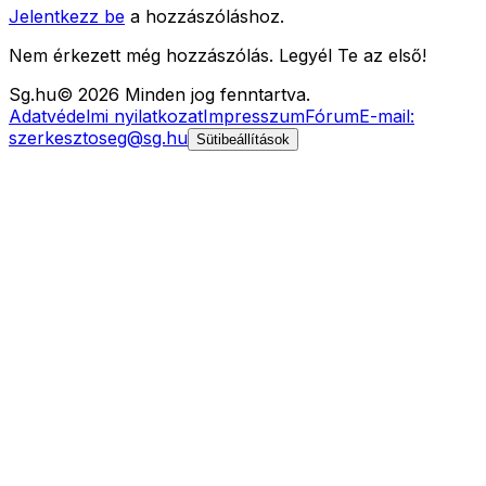
Jelentkezz be
a hozzászóláshoz.
Nem érkezett még hozzászólás. Legyél Te az első!
Sg
.hu
©
2026
Minden jog fenntartva.
Adatvédelmi nyilatkozat
Impresszum
Fórum
E-mail:
szerkesztoseg@sg.hu
Sütibeállítások