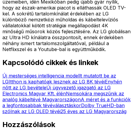
üzemeiben, idén Mexikóban pedig újabb gyár nyílik,
hogy az észak-amerikai piacot is elláthassák OLED TV-
kel. A sokrétű tartalomkínálat érdekében az LG
különböző nemzetközi műholdas és kábeltelevíziós
vállalatokkal kötött stratégiai megállapodást 4K
minőségű műsorok közös fejlesztésére. Az LG globálisan
az Ultra HD kínálatra összpontosít, ennek érdekében
néhány ismert tartalomszolgáltatóval, például a
Netflixszel és a Youtube-bal is együttműködik.
Kapcsolódó cikkek és linkek
Új mesterséges intelligencia modellt mutatott be az
LG
Itthon is kaphatóak lesznek az LG 8K tévéi
Enyhén
nőtt az LG bevétele
Új ügyvezető igazgató az LG
Electronics Magyar Kft. élén
Nemsokára megszűnik az
analóg kábeltévé Magyarországon
A méret és a funkciók
a legfontosabbak tévéválasztáskor
Dolby TrueHD-ban
szólnak az LG OLED tévéi
25 éves az LG Magyarország
Hozzászólások