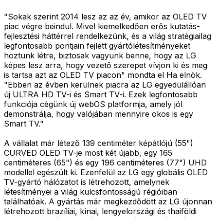
"Sokak szerint 2014 lesz az az év, amikor az OLED TV
piac végre beindul. Mivel kiemelkedően erős kutatás-
fejlesztési háttérrel rendelkezünk, és a világ stratégiailag
legfontosabb pontjain fejlett gyártólétesítményeket
hoztunk létre, biztosak vagyunk benne, hogy az LG
képes lesz arra, hogy vezető szerepet vívjon ki és meg
is tartsa azt az OLED TV piacon" mondta el Ha elnök.
"Ebben az évben kerülnek piacra az LG egyedülállóan
új ULTRA HD TV-i és Smart TV-i. Ezek legfontosabb
funkciója cégünk új webOS platformja, amely jól
demonstrálja, hogy valójában mennyire okos is egy
Smart TV."
A vállalat már létező 139 centiméter képátlójú (55")
CURVED OLED TV-je most két újabb, egy 165
centiméteres (65") és egy 196 centiméteres (77") UHD
modellel egészült ki. Ezenfelül az LG egy globális OLED
TV-gyártó hálózatot is létrehozott, amelynek
létesítményei a világ kulcsfontosságú régióiban
találhatóak. A gyártás már megkezdődött az LG újonnan
létrehozott brazíliai, kínai, lengyelországi és thaiföldi