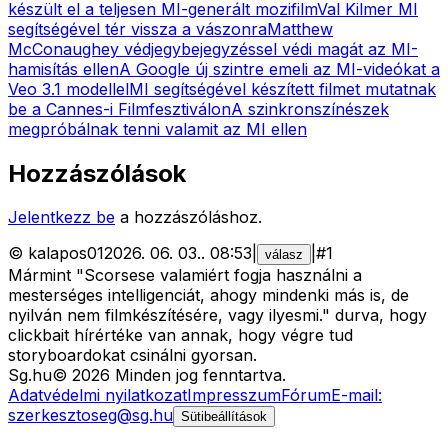
készült el a teljesen MI-generált mozifilm
Val Kilmer MI
segítségével tér vissza a vászonra
Matthew
McConaughey védjegybejegyzéssel védi magát az MI-
hamisítás ellen
A Google új szintre emeli az MI-videókat a
Veo 3.1 modellel
MI segítségével készített filmet mutatnak
be a Cannes-i Filmfesztiválon
A szinkronszínészek
megpróbálnak tenni valamit az MI ellen
Hozzászólások
Jelentkezz be
a hozzászóláshoz.
©
kalapos01
2026. 06. 03.
.
08:53
|
|
#
1
válasz
Mármint "Scorsese valamiért fogja használni a
mesterséges intelligenciát, ahogy mindenki más is, de
nyilván nem filmkészítésére, vagy ilyesmi." durva, hogy
clickbait hírértéke van annak, hogy végre tud
storyboardokat csinálni gyorsan.
Sg
.hu
©
2026
Minden jog fenntartva.
Adatvédelmi nyilatkozat
Impresszum
Fórum
E-mail:
szerkesztoseg@sg.hu
Sütibeállítások