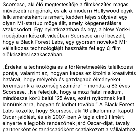
Scorsese, aki élő megtestesítője a filmkészítés magas
művészeti rangjának, és aki a modern Hollywood egyik
lelkiismereteként is ismert, kedden teljes súlyával egy
olyan MI-startup mögé állt, amely képgenerálásra
szakosodott. Egy nyilatkozatban és egy, a New York-i
irodájában készült videóban Scorsese arról beszélt,
hogy a Black Forest Labs, egy gyorsan növekvő MI-
vállalkozás technológiáját használta fel egy új film
előkészítési szakaszában.
„Érdekel a technológia és a történetmesélés találkozási
pontja, valamint az, hogyan képes ez kitolni a kreativitás
határait, hogy mélyebb és gazdagabb élményeket
teremtsünk a közönség számára” - mondta a 83 éves
Scorsese. „Ne feledjük, hogy a mozi fiatal médium,
mindössze körülbelül 125 éves, ezért nyitottnak kell
lennünk arra, hogyan fejlődhet tovább.” A Black Forest
Labs közölte, hogy Scorsese, aki 16 alkalommal kapott
Oscar-jelölést, és aki 2007-ben A tégla című filmért
elnyerte a legjobb rendezőnek járó Oscar-díjat, tavaly
partnerként és tanácsadóként csatlakozott a vállalathoz.