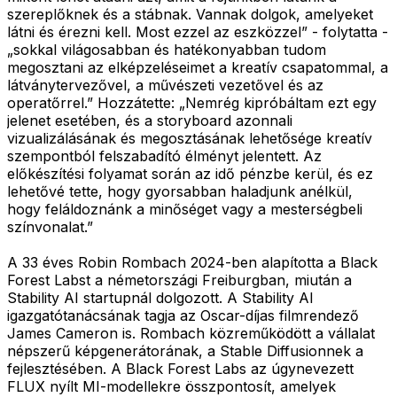
szereplőknek és a stábnak. Vannak dolgok, amelyeket
látni és érezni kell. Most ezzel az eszközzel” - folytatta -
„sokkal világosabban és hatékonyabban tudom
megosztani az elképzeléseimet a kreatív csapatommal, a
látványtervezővel, a művészeti vezetővel és az
operatőrrel.” Hozzátette: „Nemrég kipróbáltam ezt egy
jelenet esetében, és a storyboard azonnali
vizualizálásának és megosztásának lehetősége kreatív
szempontból felszabadító élményt jelentett. Az
előkészítési folyamat során az idő pénzbe kerül, és ez
lehetővé tette, hogy gyorsabban haladjunk anélkül,
hogy feláldoznánk a minőséget vagy a mesterségbeli
színvonalat.”
A 33 éves Robin Rombach 2024-ben alapította a Black
Forest Labst a németországi Freiburgban, miután a
Stability AI startupnál dolgozott. A Stability AI
igazgatótanácsának tagja az Oscar-díjas filmrendező
James Cameron is. Rombach közreműködött a vállalat
népszerű képgenerátorának, a Stable Diffusionnek a
fejlesztésében. A Black Forest Labs az úgynevezett
FLUX nyílt MI-modellekre összpontosít, amelyek