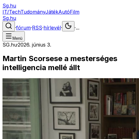
Sg.hu
IT/Tech
Tudomány
Játék
Autó
Film
Sg.hu
·
fórum
·
RSS
·
hírlevél
·
·
...
Menü
SG.hu
·
2026. június 3.
Martin Scorsese a mesterséges
intelligencia mellé állt