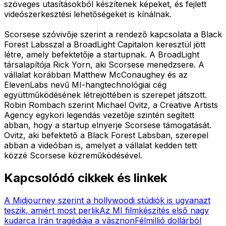
szöveges utasításokból készítenek képeket, és fejlett
videószerkesztési lehetőségeket is kínálnak.
Scorsese szóvivője szerint a rendező kapcsolata a Black
Forest Labsszal a BroadLight Capitalon keresztül jött
létre, amely befektetője a startupnak. A BroadLight
társalapítója Rick Yorn, aki Scorsese menedzsere. A
vállalat korábban Matthew McConaughey és az
ElevenLabs nevű MI-hangtechnológiai cég
együttműködésének létrejöttében is szerepet játszott.
Robin Rombach szerint Michael Ovitz, a Creative Artists
Agency egykori legendás vezetője szintén segített
abban, hogy a startup elnyerje Scorsese támogatását.
Ovitz, aki befektető a Black Forest Labsban, szerepel
abban a videóban is, amelyet a vállalat kedden tett
közzé Scorsese közreműködésével.
Kapcsolódó cikkek és linkek
A Midjourney szerint a hollywoodi stúdiók is ugyanazt
teszik, amiért most perlik
Az MI filmkészítés első nagy
kudarca Irán tragédiája a vásznon
Félmillió dollárból