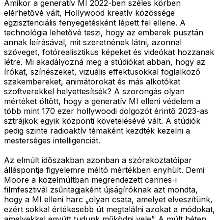
Amikor a generatív MI 2022-ben széles körben
elérhetővé vált, Hollywood kreatív közössége
egzisztenciális fenyegetésként lépett fel ellene. A
technológia lehetővé teszi, hogy az emberek pusztán
annak leírásával, mit szeretnének látni, azonnal
szöveget, fotórealisztikus képeket és videókat hozzanak
létre. Mi akadályozná meg a stúdiókat abban, hogy az
írókat, színészeket, vizuális effektusokkal foglalkozó
szakembereket, animátorokat és más alkotókat
szoftverekkel helyettesítsék? A szorongás olyan
mértéket öltött, hogy a generatív MI elleni védelem a
több mint 170 ezer hollywoodi dolgozót érintő 2023-as
sztrájkok egyik központi követelésévé vált. A stúdiók
pedig szinte radioaktív témaként kezdték kezelni a
mesterséges intelligenciát.
Az elmúlt időszakban azonban a szórakoztatóipar
álláspontja figyelemre méltó mértékben enyhült. Demi
Moore a közelmúltban megrendezett cannes-i
filmfesztivál zsűritagjaként újságíróknak azt mondta,
hogy a MI elleni harc „olyan csata, amelyet elveszítünk,
ezért sokkal értékesebb út megtalálni azokat a módokat,
amelyekkel együtt tudunk működni vele”. A múlt héten