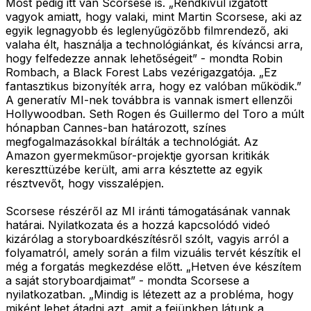
Most pedig itt van Scorsese is. „Rendkívül izgatott
vagyok amiatt, hogy valaki, mint Martin Scorsese, aki az
egyik legnagyobb és leglenyűgözőbb filmrendező, aki
valaha élt, használja a technológiánkat, és kíváncsi arra,
hogy felfedezze annak lehetőségeit” - mondta Robin
Rombach, a Black Forest Labs vezérigazgatója. „Ez
fantasztikus bizonyíték arra, hogy ez valóban működik.”
A generatív MI-nek továbbra is vannak ismert ellenzői
Hollywoodban. Seth Rogen és Guillermo del Toro a múlt
hónapban Cannes-ban határozott, színes
megfogalmazásokkal bírálták a technológiát. Az
Amazon gyermekműsor-projektje gyorsan kritikák
kereszttüzébe került, ami arra késztette az egyik
résztvevőt, hogy visszalépjen.
Scorsese részéről az MI iránti támogatásának vannak
határai. Nyilatkozata és a hozzá kapcsolódó videó
kizárólag a storyboardkészítésről szólt, vagyis arról a
folyamatról, amely során a film vizuális tervét készítik el
még a forgatás megkezdése előtt. „Hetven éve készítem
a saját storyboardjaimat” - mondta Scorsese a
nyilatkozatban. „Mindig is létezett az a probléma, hogy
miként lehet átadni azt, amit a fejünkben látunk a