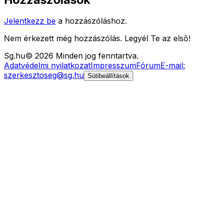
Jelentkezz be
a hozzászóláshoz.
Nem érkezett még hozzászólás. Legyél Te az első!
Sg
.hu
©
2026
Minden jog fenntartva.
Adatvédelmi nyilatkozat
Impresszum
Fórum
E-mail:
szerkesztoseg@sg.hu
Sütibeállítások