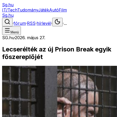
Sg.hu
IT/Tech
Tudomány
Játék
Autó
Film
Sg.hu
·
fórum
·
RSS
·
hírlevél
·
·
...
Menü
SG.hu
·
2026. május 27.
Lecserélték az új Prison Break egyik
főszereplőjét