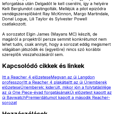
leforgatása után Delgadót le kell cserélni, így a helyére
Kelli Berglundot castingolták. Melléjük a pilot epizódra
vendégszereplőként Ray McKinnon, Margo Martindale,
Donal Logue, Lili Taylor és Sylvester Powell
csatlakozott.
A sorozatot Elgin James (Mayans MC) készíti, de
magáról a projektről persze semmit konkrétumot nem
lehet tudni, csak annyit, hogy a sorozat eddig megismert
világában játszódik és (egyelőre) nincs szó korábbi
szereplők visszahozásáról sem.
Kapcsolódó cikkek és linkek
Itt a Reacher 4 előzetese
Megvan az új Langdon
professzor
Itt a Reacher 4 plakátja
Itt az új Úriemberek
előzetese
Úriemberek: kiderült, mikor jön a folytatás
Vége
az új One Piece-évad forgatásának
Új előzetest kapott az
új Baywatch
Premierdátumot kapott a második Reacher-
sorozat
Hozzászólások