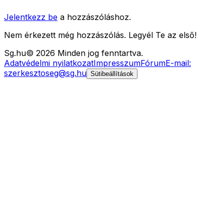
Jelentkezz be
a hozzászóláshoz.
Nem érkezett még hozzászólás. Legyél Te az első!
Sg
.hu
©
2026
Minden jog fenntartva.
Adatvédelmi nyilatkozat
Impresszum
Fórum
E-mail:
szerkesztoseg@sg.hu
Sütibeállítások