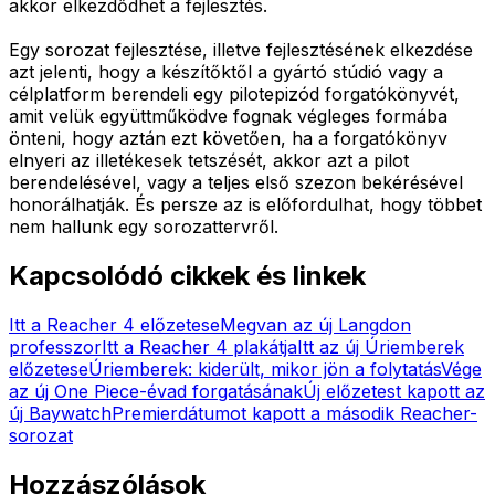
akkor elkezdődhet a fejlesztés.
Egy sorozat fejlesztése, illetve fejlesztésének elkezdése
azt jelenti, hogy a készítőktől a gyártó stúdió vagy a
célplatform berendeli egy pilotepizód forgatókönyvét,
amit velük együttműködve fognak végleges formába
önteni, hogy aztán ezt követően, ha a forgatókönyv
elnyeri az illetékesek tetszését, akkor azt a pilot
berendelésével, vagy a teljes első szezon bekérésével
honorálhatják. És persze az is előfordulhat, hogy többet
nem hallunk egy sorozattervről.
Kapcsolódó cikkek és linkek
Itt a Reacher 4 előzetese
Megvan az új Langdon
professzor
Itt a Reacher 4 plakátja
Itt az új Úriemberek
előzetese
Úriemberek: kiderült, mikor jön a folytatás
Vége
az új One Piece-évad forgatásának
Új előzetest kapott az
új Baywatch
Premierdátumot kapott a második Reacher-
sorozat
Hozzászólások