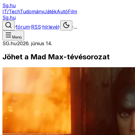
Sg.hu
IT/Tech
Tudomány
Játék
Autó
Film
Sg.hu
·
fórum
·
RSS
·
hírlevél
·
·
...
Menü
SG.hu
·
2026. június 14.
Jöhet a Mad Max-tévésorozat