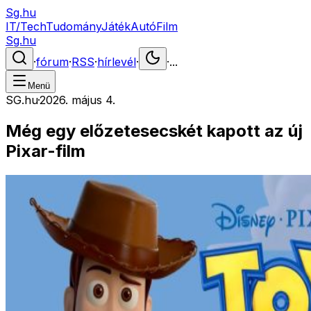
Sg.hu
IT/Tech
Tudomány
Játék
Autó
Film
Sg.hu
·
fórum
·
RSS
·
hírlevél
·
·
...
Menü
SG.hu
·
2026. május 4.
Még egy előzetesecskét kapott az új
Pixar-film