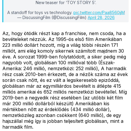
New teaser for ‘TOY STORY 5’.
A standoff for toys vs technology.
pic.twitter.com/Paa8560jjM
— DiscussingFilm (@DiscussingFilm)
April 28, 2026
Az, hogy ötödik részt kap a franchise, nem csoda, ha a
bevételeket nézzük. Az 1995-ös első film Amerikában
223 millió dollárt hozott, míg a világ többi részén 171
milliót, ami elég komoly sikernek számított majdnem 30
éve. A sorozat 1999-ben folytatódott, a siker pedig még
nagyobb volt, globálisan 100 millióval több (Észak-
Amerika: 246 millió, nemzetközi: 252 millió), A harmadik
rész csak 2010-ben érkezett, de a nézők száma az évek
során csak nőtt, és ez vált a legsikeresebb epizóddá,
globálisan már az egymilliárdos bevételt is átlépte 415
milliós amerikai és 652 milliós nemzetközi bevétellel. Míg
2019-ben a negyedik rész esetében (az utóbbi két film
már 200 millió dollárból készült) Amerikában kis
mértékben nőtt az érdeklődés (434 millió dollár),
nemzetközileg azonban csökkent (640 millió), de egy
hajszállal még így is jobban teljesített globálisan, mint a
harmadik film.