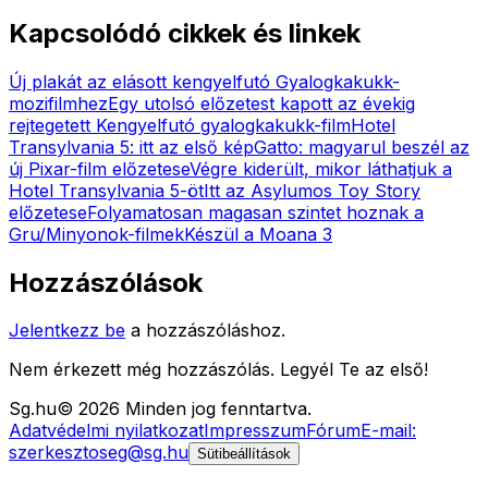
Kapcsolódó cikkek és linkek
Új plakát az elásott kengyelfutó Gyalogkakukk-
mozifilmhez
Egy utolsó előzetest kapott az évekig
rejtegetett Kengyelfutó gyalogkakukk-film
Hotel
Transylvania 5: itt az első kép
Gatto: magyarul beszél az
új Pixar-film előzetese
Végre kiderült, mikor láthatjuk a
Hotel Transylvania 5-öt
Itt az Asylumos Toy Story
előzetese
Folyamatosan magasan szintet hoznak a
Gru/Minyonok-filmek
Készül a Moana 3
Hozzászólások
Jelentkezz be
a hozzászóláshoz.
Nem érkezett még hozzászólás. Legyél Te az első!
Sg
.hu
©
2026
Minden jog fenntartva.
Adatvédelmi nyilatkozat
Impresszum
Fórum
E-mail:
szerkesztoseg@sg.hu
Sütibeállítások