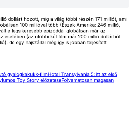
 dollárt hozott, míg a világ többi részén 171 milliót, ami
bálisan 100 millióval több (Észak-Amerika: 246 millió,
ált a legsikeresebb epizóddá, globálisan már az
sz esetében (az utóbbi két film már 200 millió dollárból
, de egy hajszállal még így is jobban teljesített
futó gyalogkakukk-film
Hotel Transylvania 5: itt az első
sylumos Toy Story előzetese
Folyamatosan magasan