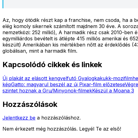
Az, hogy ötödik részt kap a franchise, nem csoda, ha a bev
elég komoly sikernek számított majdnem 30 éve. A sorozat 
nemzetközi: 252 millió), A harmadik rész csak 2010-ben é
egymilliárdos bevételt is átlépte 415 milliós amerikai és 6
készült) Amerikában kis mértékben nőtt az érdeklődés (434 
globálisan, mint a harmadik film.
Kapcsolódó cikkek és linkek
Új plakát az elásott kengyelfutó Gyalogkakukk-mozifilmh
kép
Gatto: magyarul beszél az új Pixar-film előzetese
Végre
szintet hoznak a Gru/Minyonok-filmek
Készül a Moana 3
Hozzászólások
Jelentkezz be
a hozzászóláshoz.
Nem érkezett még hozzászólás. Legyél Te az első!