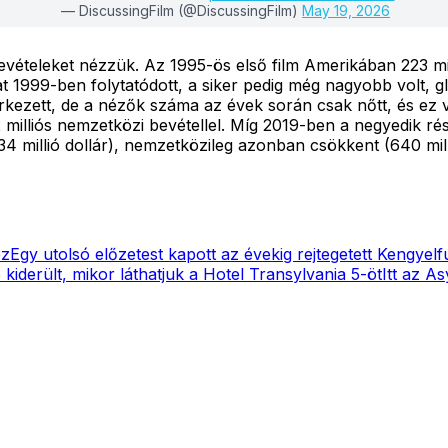
— DiscussingFilm (@DiscussingFilm)
May 19, 2026
ételeket nézzük. Az 1995-ös első film Amerikában 223 millió
1999-ben folytatódott, a siker pedig még nagyobb volt, glo
rkezett, de a nézők száma az évek során csak nőtt, és ez v
52 milliós nemzetközi bevétellel. Míg 2019-ben a negyedik ré
millió dollár), nemzetközileg azonban csökkent (640 millió)
ez
Egy utolsó előzetest kapott az évekig rejtegetett Kengyel
 kiderült, mikor láthatjuk a Hotel Transylvania 5-öt
Itt az A