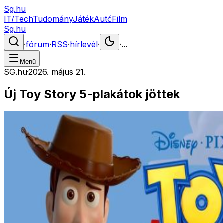
Sg.hu
IT/Tech
Tudomány
Játék
Autó
Film
Sg.hu
·
fórum
·
RSS
·
hírlevél
·
·
...
Menü
SG.hu
·
2026. május 21.
Új Toy Story 5-plakátok jöttek