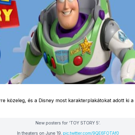
e közeleg, és a Disney most karakterplakátokat adott ki a
New posters for ‘TOY STORY 5’.
In theaters on June 19.
pic.twitter.com/9QE6FOTAf0