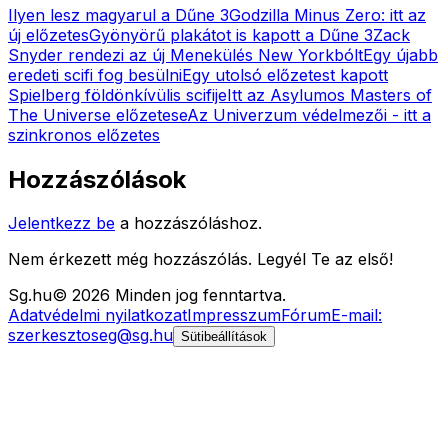
Ilyen lesz magyarul a Dűne 3
Godzilla Minus Zero: itt az
új előzetes
Gyönyörű plakátot is kapott a Dűne 3
Zack
Snyder rendezi az új Menekülés New Yorkbólt
Egy újabb
eredeti scifi fog besülni
Egy utolsó előzetest kapott
Spielberg földönkívülis scifije
Itt az Asylumos Masters of
The Universe előzetese
Az Univerzum védelmezői - itt a
szinkronos előzetes
Hozzászólások
Jelentkezz be
a hozzászóláshoz.
Nem érkezett még hozzászólás. Legyél Te az első!
Sg
.hu
©
2026
Minden jog fenntartva.
Adatvédelmi nyilatkozat
Impresszum
Fórum
E-mail:
szerkesztoseg@sg.hu
Sütibeállítások