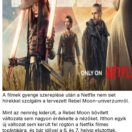
A filmek gyenge szereplése után a Netflix nem siet
hírekkel szolgálni a tervezett Rebel Moon-univerzumról.
Mint az nemrég kiderült, a Rebel Moon bővített
változata sem nagyon érdekelte a nézőket. Itthon egyik
új változat sem került fel rögtön a Netflix filmes
toplistájára, és bár idővel a 6. és 7. helyig eljutottak,