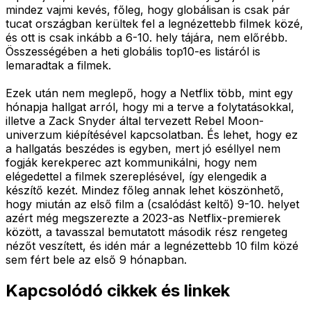
mindez vajmi kevés, főleg, hogy globálisan is csak pár
tucat országban kerültek fel a legnézettebb filmek közé,
és ott is csak inkább a 6-10. hely tájára, nem előrébb.
Összességében a heti globális top10-es listáról is
lemaradtak a filmek.
Ezek után nem meglepő, hogy a Netflix több, mint egy
hónapja hallgat arról, hogy mi a terve a folytatásokkal,
illetve a Zack Snyder által tervezett Rebel Moon-
univerzum kiépítésével kapcsolatban. És lehet, hogy ez
a hallgatás beszédes is egyben, mert jó eséllyel nem
fogják kerekperec azt kommunikálni, hogy nem
elégedettel a filmek szereplésével, így elengedik a
készítő kezét. Mindez főleg annak lehet köszönhető,
hogy miután az első film a (csalódást keltő) 9-10. helyet
azért még megszerezte a 2023-as Netflix-premierek
között, a tavasszal bemutatott második rész rengeteg
nézőt veszített, és idén már a legnézettebb 10 film közé
sem fért bele az első 9 hónapban.
Kapcsolódó cikkek és linkek