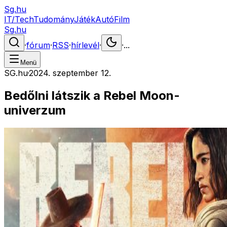
Sg.hu
IT/Tech
Tudomány
Játék
Autó
Film
Sg.hu
·
fórum
·
RSS
·
hírlevél
·
·
...
Menü
SG.hu
·
2024. szeptember 12.
Bedőlni látszik a Rebel Moon-
univerzum