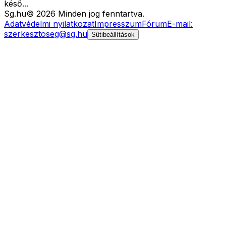
késő...
Sg
.hu
©
2026
Minden jog fenntartva.
Adatvédelmi nyilatkozat
Impresszum
Fórum
E-mail:
szerkesztoseg@sg.hu
Sütibeállítások