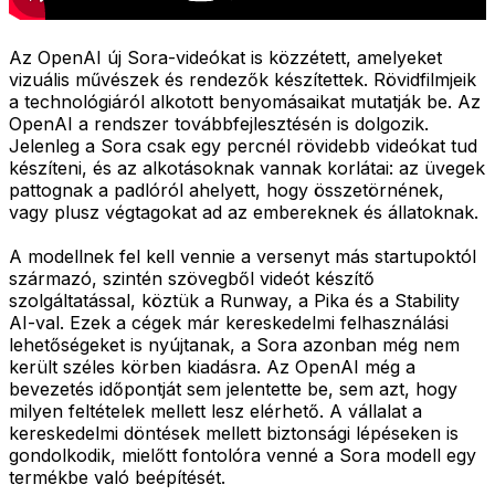
Az OpenAI új Sora-videókat is közzétett, amelyeket
vizuális művészek és rendezők készítettek. Rövidfilmjeik
a technológiáról alkotott benyomásaikat mutatják be. Az
OpenAI a rendszer továbbfejlesztésén is dolgozik.
Jelenleg a Sora csak egy percnél rövidebb videókat tud
készíteni, és az alkotásoknak vannak korlátai: az üvegek
pattognak a padlóról ahelyett, hogy összetörnének,
vagy plusz végtagokat ad az embereknek és állatoknak.
A modellnek fel kell vennie a versenyt más startupoktól
származó, szintén szövegből videót készítő
szolgáltatással, köztük a Runway, a Pika és a Stability
AI-val. Ezek a cégek már kereskedelmi felhasználási
lehetőségeket is nyújtanak, a Sora azonban még nem
került széles körben kiadásra. Az OpenAI még a
bevezetés időpontját sem jelentette be, sem azt, hogy
milyen feltételek mellett lesz elérhető. A vállalat a
kereskedelmi döntések mellett biztonsági lépéseken is
gondolkodik, mielőtt fontolóra venné a Sora modell egy
termékbe való beépítését.