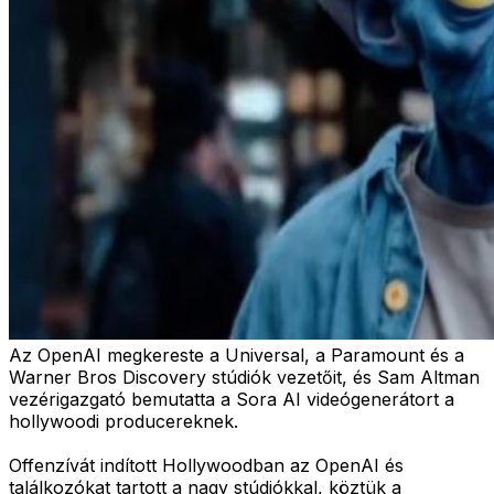
Az OpenAI megkereste a Universal, a Paramount és a
Warner Bros Discovery stúdiók vezetőit, és Sam Altman
vezérigazgató bemutatta a Sora AI videógenerátort a
hollywoodi producereknek.
Offenzívát indított Hollywoodban az OpenAI és
találkozókat tartott a nagy stúdiókkal, köztük a