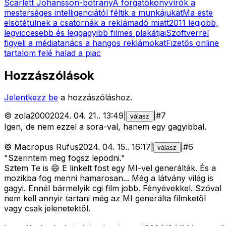
Scarlett Johansson-botrány
A forgatókönyvírók a
mesterséges intelligenciától féltik a munkájukat
Ma este
elsötétülnek a csatornák a reklámadó miatt
2011 legjobb,
legviccesebb és leggagyibb filmes plakátjai
Szoftverrel
figyeli a médiatanács a hangos reklámokat
Fizetős online
tartalom felé halad a piac
Hozzászólások
Jelentkezz be
a hozzászóláshoz.
©
zola2000
2024. 04. 21.
.
13:49
|
|
#
7
válasz
Igen, de nem ezzel a sora-val, hanem egy gagyibbal.
©
Macropus Rufus
2024. 04. 15.
.
16:17
|
|
#
6
válasz
"Szerintem meg fogsz lepodni."
Sztem Te is 😄 E linkelt fost egy MI-vel generálták. És a
mozikba fog menni hamarosan... Még a látvány világ is
gagyi. Ennél bármelyik cgi film jobb. Fényévekkel. Szóval
nem kell annyir tartani még az MI generálta filmketől
vagy csak jelenetektől.