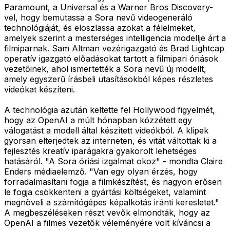
Paramount, a Universal és a Warner Bros Discovery-
vel, hogy bemutassa a Sora nevű videogeneráló
technológiáját, és eloszlassa azokat a félelmeket,
amelyek szerint a mesterséges intelligencia modellje árt a
filmiparnak. Sam Altman vezérigazgató és Brad Lightcap
operatív igazgató előadásokat tartott a filmipari óriások
vezetőinek, ahol ismertették a Sora nevű új modellt,
amely egyszerű írásbeli utasításokból képes részletes
videókat készíteni.
A technológia azután keltette fel Hollywood figyelmét,
hogy az OpenAI a múlt hónapban közzétett egy
válogatást a modell által készített videókból. A klipek
gyorsan elterjedtek az interneten, és vitát váltottak ki a
fejlesztés kreatív iparágakra gyakorolt lehetséges
hatásáról. "A Sora óriási izgalmat okoz" - mondta Claire
Enders médiaelemző. "Van egy olyan érzés, hogy
forradalmasítani fogja a filmkészítést, és nagyon erősen
le fogja csökkenteni a gyártási költségeket, valamint
megnöveli a számítógépes képalkotás iránti keresletet."
A megbeszéléseken részt vevők elmondták, hogy az
OpenAI a filmes vezetők véleményére volt kíváncsi a