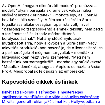
Az OpenAI "nagyon ellenőrzött módon" promózza a
modellt "olyan iparágaknak, amelyek valószínűleg
elsőként lesznek érintettek" - mondta egy, az OpenAI-
hoz közel álló személy. A filmipar részéről a Sora
fogadtatása általánosságban optimista volt, mivel
"kizárólag költségcsökkentő elemnek tekintik, nem pedig
a történetmesélés kreatív módon történő
befolyásolásának". Néhány stúdió nyitottnak
mutatkozott arra, hogy a jövőben a Sora-t film- vagy
televíziós produkciókban használja, de a licencelésről és
a partnerségekről még nem tárgyaltak - mondták a
tárgyalásokban részt vevő személyek. "Még nem
beszéltünk partnerségekről" - mondta egy stúdióvezető.
"Mutattak demókat, ahogy az Apple is demózta a Vision
Pro-t. Megpróbálják felcsigázni az embereket."
Kapcsolódó cikkek és linkek
Ismét sztrájkolnak a színészek a mesterséges
intelligencia miatt
Elkészült a világ első teljes egészében
MI-által generált reklámja
Félelmet kelt Hollywoodban a