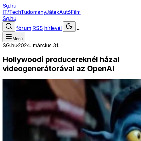
Sg.hu
IT/Tech
Tudomány
Játék
Autó
Film
Sg.hu
·
fórum
·
RSS
·
hírlevél
·
·
...
Menü
SG.hu
·
2024. március 31.
Hollywoodi producereknél házal
videogenerátorával az OpenAI