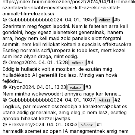
https://index.hu/mindekozben/poszt/2024/04/14/romanti
szantak-de-inkabb-nevetseges-lett-az-elso-ai-altal-
animalt-film-elozetese/
©
Gabbbbbbbbbbbb
2024. 04. 01.
.
19:57
|
|
#
5
válasz
Szerintem meg fogsz lepodni. Nem is feltetlen arra kell
gondolni, hogy egesz jeleneteket generalnak, hanem
arra, hogy nem kell majd zold panelek elott forgatni
semmit, nem kell millokat kolteni a specialis effektusokra.
Esetleg normalis scifi/uropera is tobb lesz, mert kozel
sem lesz olyan draga, mint eddig.
©
Omega
2024. 04. 01.
.
15:28
|
|
#
4
válasz
Eddig is hulladék volt a moziban, de ezután még
hulladékabb AI generált fos lesz. Mindig van hová
fejlődni...
©
Kryon
2024. 04. 01.
.
13:23
|
|
#
3
válasz
Nem mintha wokewoodért annyira nagy kár lenne...
©
Gabbbbbbbbbbbb
2024. 04. 01.
.
10:07
|
|
#
2
válasz
Logikus, par muvesz osszedobja a karakterrajzokat es
utana addig generalnak, amig eleg jo nem lesz, esetleg
aprobb hibakat kezzel javitjak.
©
Frekvency
2024. 04. 01.
.
00:53
|
|
#
1
válasz
harmadik szemet az open IA managmentnek amig nem