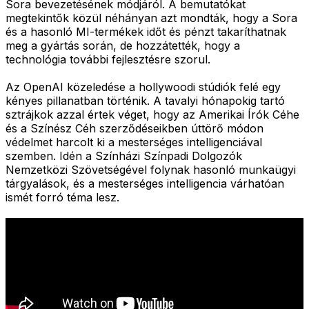
Sora bevezetésének módjáról. A bemutatókat
megtekintők közül néhányan azt mondták, hogy a Sora
és a hasonló MI-termékek időt és pénzt takaríthatnak
meg a gyártás során, de hozzátették, hogy a
technológia további fejlesztésre szorul.
Az OpenAI közeledése a hollywoodi stúdiók felé egy
kényes pillanatban történik. A tavalyi hónapokig tartó
sztrájkok azzal értek véget, hogy az Amerikai Írók Céhe
és a Színész Céh szerződéseikben úttörő módon
védelmet harcolt ki a mesterséges intelligenciával
szemben. Idén a Színházi Színpadi Dolgozók
Nemzetközi Szövetségével folynak hasonló munkaügyi
tárgyalások, és a mesterséges intelligencia várhatóan
ismét forró téma lesz.