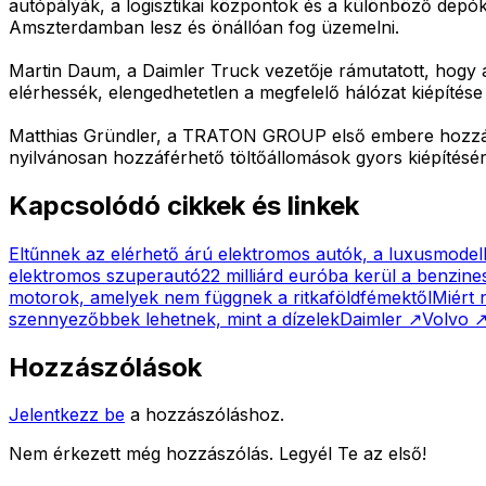
autópályák, a logisztikai központok és a különböző depó
Amszterdamban lesz és önállóan fog üzemelni.
Martin Daum, a Daimler Truck vezetője rámutatott, hogy 
elérhessék, elengedhetetlen a megfelelő hálózat kiépítés
Matthias Gründler, a TRATON GROUP első embere hozzáte
nyilvánosan hozzáférhető töltőállomások gyors kiépítésére
Kapcsolódó cikkek és linkek
Eltűnnek az elérhető árú elektromos autók, a luxusmodell
elektromos szuperautó
22 milliárd euróba kerül a benzines
motorok, amelyek nem függnek a ritkaföldfémektől
Miért 
szennyezőbbek lehetnek, mint a dízelek
Daimler
↗
Volvo
Hozzászólások
Jelentkezz be
a hozzászóláshoz.
Nem érkezett még hozzászólás. Legyél Te az első!