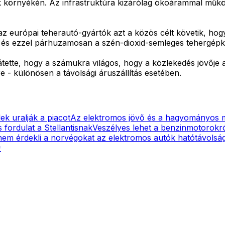
k környékén. Az infrastruktúra kizárólag ökoárammal műkö
az európai teherautó-gyártók azt a közös célt követik, h
e és ezzel párhuzamosan a szén-dioxid-semleges tehergépko
tte, hogy a számukra világos, hogy a közlekedés jövője 
 - különösen a távolsági áruszállítás esetében.
ek uralják a piacot
Az elektromos jövő és a hagyományos m
 fordulat a Stellantisnak
Veszélyes lehet a benzinmotorokró
nem érdekli a norvégokat az elektromos autók hatótávolsá
↗