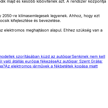
dik majd és később kibővítenék azt. A rendszer központja
ogy 2050-re klímasemlegesek legyenek. Ahhoz, hogy ezt
csik kifejlesztése és bevezetése.
az elektromos meghajtáson alapul. Ehhez szükség van a
odellek szorításában küzd az autóipar
Senkinek nem kell
l való átállás európai fékezése
Az autóipar Szent Grálja:
ga?
Az elektromos járművek a fékbetétek kopása miatt