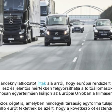
ándéknyilatkozatot
írtak
alá arról, hogy európai rendszert
esz és jelentős mértékben felgyorsíthatja a töltőállomások 
mosan egyértelműen kiálljon az Európai Unióban a klímasem
zös céget is, amelyben mindegyik társaság egyforma tulajdo
ió eurót fektetnek be azért, hogy a következő öt esztendő