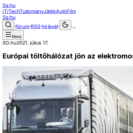
Sg.hu
IT/Tech
Tudomány
Játék
Autó
Film
Sg.hu
·
fórum
·
RSS
·
hírlevél
·
·
...
Menü
SG.hu
·
2021. július 17.
Európai töltőhálózat jön az elektrom