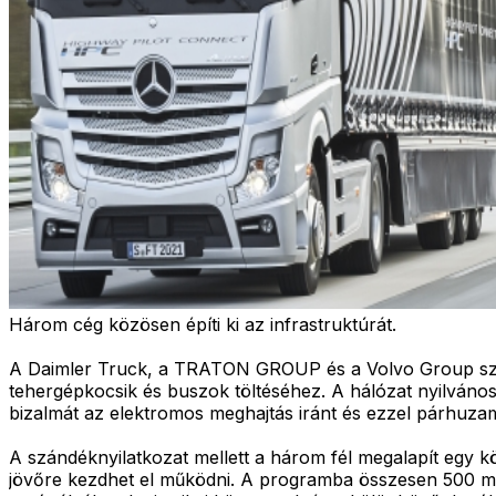
Három cég közösen építi ki az infrastruktúrát.
A Daimler Truck, a TRATON GROUP és a Volvo Group sz
tehergépkocsik és buszok töltéséhez. A hálózat nyilvános l
bizalmát az elektromos meghajtás iránt és ezzel párhuza
A szándéknyilatkozat mellett a három fél megalapít egy kö
jövőre kezdhet el működni. A programba összesen 500 mill