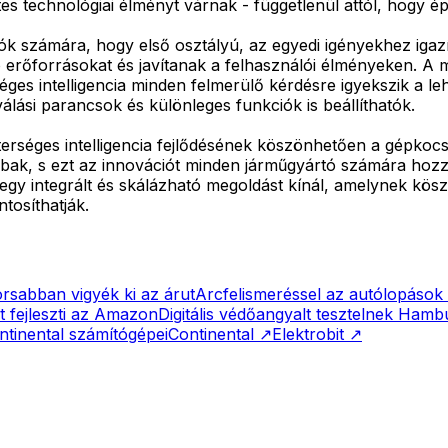
 technológiai élményt várnak - függetlenül attól, hogy é
k számára, hogy első osztályú, az egyedi igényekhez igaz
 erőforrásokat és javítanak a felhasználói élményeken. A m
éges intelligencia minden felmerülő kérdésre igyekszik a l
válási parancsok és különleges funkciók is beállíthatók.
erséges intelligencia fejlődésének köszönhetően a gépkoc
ak, s ezt az innovációt minden járműgyártó számára hozzáf
gy integrált és skálázható megoldást kínál, amelynek kösz
tosíthatják.
sabban vigyék ki az árut
Arcfelismeréssel az autólopások 
t fejleszti az Amazon
Digitális védőangyalt tesztelnek Ham
tinental számítógépei
Continental
↗
Elektrobit
↗