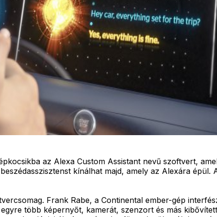
pkocsikba az Alexa Custom Assistant nevű szoftvert, amel
tt beszédasszisztenst kínálhat majd, amely az Alexára épü
vercsomag. Frank Rabe, a Continental ember-gép interfész 
 egyre több képernyőt, kamerát, szenzort és más kibővített