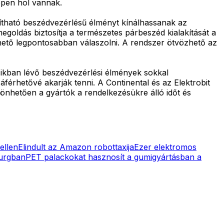
ppen hol vannak.
ítható beszédvezérlésű élményt kínálhassanak az
egoldás biztosítja a természetes párbeszéd kialakítását a
ehető legpontosabban válaszolni. A rendszer ötvözhető az
sikban lévő beszédvezérlési élmények sokkal
érhetővé akarják tenni. A Continental és az Elektrobit
önhetően a gyártók a rendelkezésükre álló időt és
ellen
Elindult az Amazon robottaxija
Ezer elektromos
burgban
PET palackokat hasznosít a gumigyártásban a