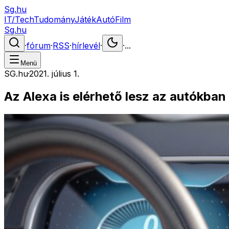
Sg.hu
IT/Tech
Tudomány
Játék
Autó
Film
Sg.hu
·
fórum
·
RSS
·
hírlevél
·
·
...
Menü
SG.hu
·
2021. július 1.
Az Alexa is elérhető lesz az autókban