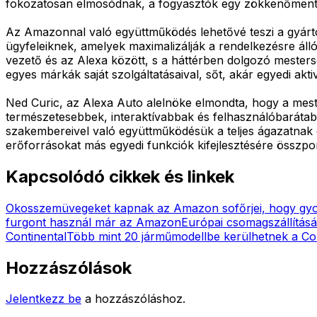
fokozatosan elmosódnak, a fogyasztók egy zökkenőmentes
Az Amazonnal való együttműködés lehetővé teszi a gyártó
ügyfeleiknek, amelyek maximalizálják a rendelkezésre álló
vezető és az Alexa között, s a háttérben dolgozó mesters
egyes márkák saját szolgáltatásaival, sőt, akár egyedi akti
Ned Curic, az Alexa Auto alelnöke elmondta, hogy a mest
természetesebbek, interaktívabbak és felhasználóbarátabb
szakembereivel való együttműködésük a teljes ágazatnak e
erőforrásokat más egyedi funkciók kifejlesztésére összpon
Kapcsolódó cikkek és linkek
Okosszemüvegeket kapnak az Amazon sofőrjei, hogy gyor
furgont használ már az Amazon
Európai csomagszállításá
Continental
Több mint 20 járműmodellbe kerülhetnek a Con
Hozzászólások
Jelentkezz be
a hozzászóláshoz.