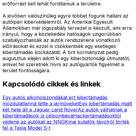
erőforrást kell tehát fordítaniuk a területre.
A jövőben valószínűleg egyre többet fogunk hallani az
autóipari kibervédelemről. Az Amerikai Egyesült
Államokban már jogszabály tervezet is készült, ami arra
irányul, hogy a közlekedési hatóságok szigorúbban
szabályozhassák az autók rendszereire vonatkozó
előírásokat és ezzel is csökkentsék egy esetleges
kibertámadás kockázatát. A brit kormányzat pedig
augusztus elején adott ki egy kiberbiztonsági útmutatót,
amivel fel szeretnék hívni az autógyártók figyelmét a
terület fontosságára.
Kapcsolódó cikkek és linkek
Egy autós alkoholszondákat ért kibertámadás
mozdulatlanná tette a járműveket
Egy kibertámadás miatt
két hete áll a Jaguar Land Rover
Az autók válhatnak a
kibertámadások új célpontjaivá
Hackertámadásoktól
védené az autókat az NNG
Kínai kutatók távolról törték
fel a Tesla Model S-t