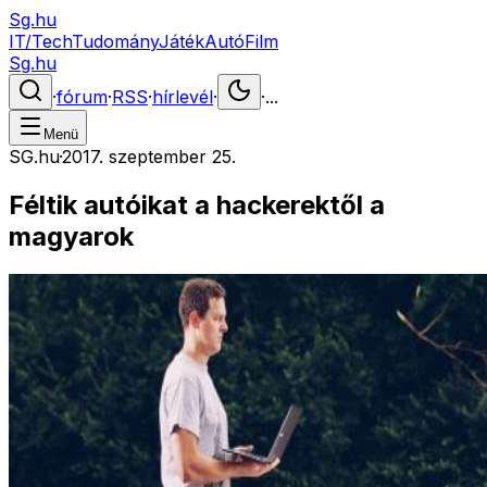
Sg.hu
IT/Tech
Tudomány
Játék
Autó
Film
Sg.hu
·
fórum
·
RSS
·
hírlevél
·
·
...
Menü
SG.hu
·
2017. szeptember 25.
Féltik autóikat a hackerektől a
magyarok