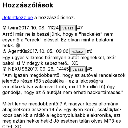
Hozzászólások
Jelentkezz be
a hozzászóláshoz.
©
twinr
2017. 10. 08.
.
11:24
|
|
#
7
válasz
Arról már ne is beszéljünk, hogy a "hackelés" nem
egyenlő a "crack"-eléssel. Ez olyan mint a balatoni
hekk. 😄
©
AgentKis
2017. 10. 05.
.
09:06
|
|
#
6
válasz
Egy ügyes villamos bármilyen autót meghekkel, akár
baltól is! Mindegyik sebezhető... XD
©
NEXUS6
2017. 09. 26.
.
14:45
|
|
#
5
válasz
"Ami igazán megdöbbentő, hogy az autóval rendelkezők
jelentős része (63 százaléka – ez a lakosságra
vonatkoztatva valamivel több, mint 1,5 millió fő) úgy
gondolja, hogy az ő autóját nem érheti hackertámadás."
Miért lenne megdöbbentő!? A magyar kocsi állomány
átlagéletkora asszem 14 év. Egy ilyen korú, családi/kis-
kocsiban kb a rádió a legbonyolultabb elektronika, azt
meg aztán hekkelhetik! Jó esetben talán olvas MP3-as
CD-t. XD