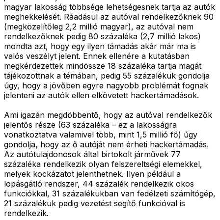
magyar lakosság többsége lehetségesnek tartja az autók
meghekkelését. Ráadásul az autóval rendelkezőknek 90
(megközelítőleg 2,2 millió magyar), az autóval nem
rendelkezőknek pedig 80 százaléka (2,7 millió lakos)
mondta azt, hogy egy ilyen támadás akár már ma is
valós veszélyt jelent. Ennek ellenére a kutatásban
megkérdezettek mindössze 18 százaléka tartja magát
tájékozottnak a témában, pedig 55 százalékuk gondolja
úgy, hogy a jövőben egyre nagyobb problémát fognak
jelenteni az autók ellen elkövetett hackertámadások.
Ami igazán megdöbbentő, hogy az autóval rendelkezők
jelentős része (63 százaléka – ez a lakosságra
vonatkoztatva valamivel több, mint 1,5 millió fő) úgy
gondolja, hogy az ő autóját nem érheti hackertámadás.
Az autótulajdonosok által birtokolt járművek 77
százaléka rendelkezik olyan felszereltségi elemekkel,
melyek kockázatot jelenthetnek. Ilyen például a
lopásgátló rendszer, 44 százalék rendelkezik okos
funkciókkal, 31 százalékukban van fedélzeti számítógép,
21 százalékuk pedig vezetést segítő funkcióval is
rendelkezik.