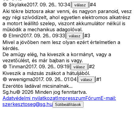
©
Skylake
2017. 09. 26.
.
10:34
|
|
#
4
válasz
Aki tökre biztosra akar venni, és nagyon paranoid, vesz
egy régi szívódízelt, ahol egyetlen elektromos alkatrész
a motort leállító szelep, viszont akkumulátor nélkül is
működik a mechanikus adagolóval.
©
Elmin
2017. 09. 26.
.
09:33
|
|
#
3
válasz
Mivel a jövőben nem lesz olyan ezért értelmetlen a
kérdés.
De amúgy elég, ha kiveszik a kormányt, vagy a
vezetőülést, és már bajban is vagy.
©
Tinman
2017. 09. 26.
.
09:19
|
|
#
2
válasz
Kiveszik a mázsás zsákot a hátuljából.
©
wwenigma
2017. 09. 26.
.
01:04
|
|
#
1
válasz
Ezerötös ladával micsinalnak...
Sg
.hu
©
2026
Minden jog fenntartva.
Adatvédelmi nyilatkozat
Impresszum
Fórum
E-mail:
szerkesztoseg@sg.hu
Sütibeállítások