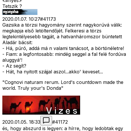
<#nyes>
Tetszik ?
2020.01.07. 10:27
#
41173
Gazsika a törzsi hagyomány szerint nagykorúvá válik:
megkapja első letöltendőjét. Felkeresi a törzs
legtekintélyesebb tagját, a hatvanháromszor büntetett
Aladár bácsit:
- Há, púró, addá má n valami tanácsot, a börtönéletre!
- Fiam: a legfontosabb: mindég seggel a fal felé fordúva
aluggyá'!
- Az segít?
- Hát, ha nyitott szájjal aszol...akko' keveset...
"Cognovi naturam rerum. Lord's countdown made the
world. Truly your's Donda"
2020.01.05. 18:33
#
41172
és, hogy abszurd is legyen: a hírre, hogy ledobtak egy