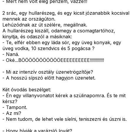
- Mert nem volt elég pénzem, vazze!!!
2 srác, egy hullarészeg, és egy kicsit józanabbik kocsival
mennek az országúton.
Lehúzódnak az út szélére, megállnak.
A hullarészeg kiszáll, odamegy a csomagtartóhoz,
kinyitja, és odaszól a másiknak:
- Te, elfér ebben egy láda sör, egy üveg konyak, egy
üveg vodka, 10 szendvics és 5 pogácsa ?
- Naná.
- Oké...BÖÖÖÖÖÖÖÖÖÖÖEEEEEEEEEE!!!!!!!!!!!!
- Mi az intenzív osztály üzenetrögzítője?
- A hosszú sípszó előtt hagyjon üzenetet.
Két óvodás beszélget:
- Én egy villanyvonatot kérek a szülinapomra. És te mit
kérsz?
- Tampont.
- Az mi?
- Nem tudom, de lehet vele síelni, teniszezni és úszni is.
- Hogy hívják a varázsló lovát?