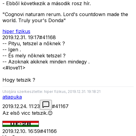
- Ebből következik a második rosz hír.
"Cognovi naturam rerum. Lord's countdown made the
world. Truly your's Donda"
hiper fizikus
2019.12.31. 19:17
#
41168
-- Pityu, tetszel a nőknek ?
-- Igen .
-- És mely nőknek tetszel ?
-- Azoknak akiknek minden mindegy .
<#love11>
Hogy tetszik ?
Utoljára szerkesztette: hiper fizikus, 2019.12.31. 19:18:21
atiapuka
2019.12.24. 11:23
#
41167
Az első vicc tetszik.😊
2019.12.10. 16:59
#
41166