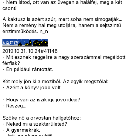
- Nem látod, ott van az üvegen a halálfej, meg a két
csont!
A kaktusz is azért szúr, mert soha nem simogatják...
Nem a remény hal meg utoljára, hanem a sejtszintű
enzimműködés. n_n
2019.10.31. 10:24
#
41148
- Mit esznek reggelire a nagy szerszámmal megáldott
férfiak?
- Én például rántottát.
Két moly jön ki a moziból. Az egyik megszólal:
- Azért a könyv jobb volt.
- Hogy van az iszik ige jövõ ideje?
- Részeg...
Szõke nõ a orvostan hallgatóhoz:
- Neked mi a szakterületed?
- A gyermekrák.