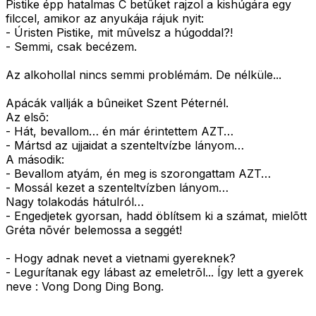
Pistike épp hatalmas C betûket rajzol a kishúgára egy
filccel, amikor az anyukája rájuk nyit:
- Úristen Pistike, mit mûvelsz a húgoddal?!
- Semmi, csak becézem.
Az alkohollal nincs semmi problémám. De nélküle...
Apácák vallják a bûneiket Szent Péternél.
Az elsõ:
- Hát, bevallom… én már érintettem AZT…
- Mártsd az ujjaidat a szenteltvízbe lányom…
A második:
- Bevallom atyám, én meg is szorongattam AZT…
- Mossál kezet a szenteltvízben lányom…
Nagy tolakodás hátulról…
- Engedjetek gyorsan, hadd öblítsem ki a számat, mielõtt
Gréta nõvér belemossa a seggét!
- Hogy adnak nevet a vietnami gyereknek?
- Legurítanak egy lábast az emeletrõl... Így lett a gyerek
neve : Vong Dong Ding Bong.