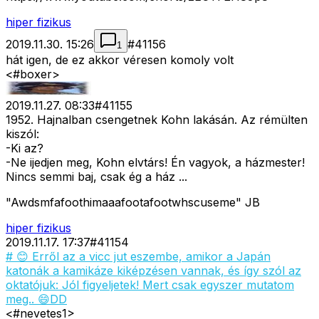
hiper fizikus
2019.11.30. 15:26
#
41156
1
hát igen, de ez akkor véresen komoly volt
<#boxer>
2019.11.27. 08:33
#
41155
1952. Hajnalban csengetnek Kohn lakásán. Az rémülten
kiszól:
-Ki az?
-Ne ijedjen meg, Kohn elvtárs! Én vagyok, a házmester!
Nincs semmi baj, csak ég a ház ...
"Awdsmfafoothimaaafootafootwhscuseme" JB
hiper fizikus
2019.11.17. 17:37
#
41154
# 😊 Erről az a vicc jut eszembe, amikor a Japán
katonák a kamikáze kiképzésen vannak, és így szól az
oktatójuk: Jól figyeljetek! Mert csak egyszer mutatom
meg.. 😄DD
<#nevetes1>