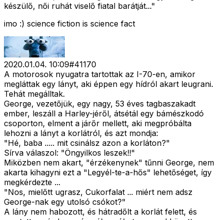
készülő, női ruhát viselő fiatal barátját..."
imo :) science fiction is science fact
2020.01.04. 10:09
#
41170
A motorosok nyugatra tartottak az I-70-en, amikor
megláttak egy lányt, aki éppen egy hídról akart leugrani.
Tehát megálltak.
George, vezetőjük, egy nagy, 53 éves tagbaszakadt
ember, leszáll a Harley-jéről, átsétál egy bámészkodó
csoporton, elment a járőr mellett, aki megpróbálta
lehozni a lányt a korlátról, és azt mondja:
"Hé, baba ..... mit csinálsz azon a korláton?"
Sírva válaszol: "Öngyilkos leszek!!"
Miközben nem akart, "érzékenynek" tűnni George, nem
akarta kihagyni ezt a "Legyél-te-a-hős" lehetőséget, így
megkérdezte ...
"Nos, mielőtt ugrasz, Cukorfalat ... miért nem adsz
George-nak egy utolsó csókot?"
A lány nem habozott, és hátradőlt a korlát felett, és