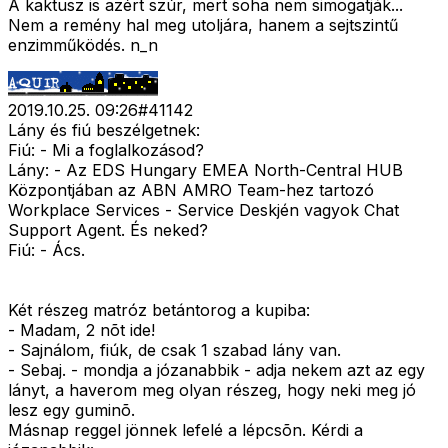
A kaktusz is azért szúr, mert soha nem simogatják...
Nem a remény hal meg utoljára, hanem a sejtszintű
enzimműködés. n_n
2019.10.25. 09:26
#
41142
Lány és fiú beszélgetnek:
Fiú: - Mi a foglalkozásod?
Lány: - Az EDS Hungary EMEA North-Central HUB
Központjában az ABN AMRO Team-hez tartozó
Workplace Services - Service Deskjén vagyok Chat
Support Agent. És neked?
Fiú: - Ács.
Két részeg matróz betántorog a kupiba:
- Madam, 2 nõt ide!
- Sajnálom, fiúk, de csak 1 szabad lány van.
- Sebaj. - mondja a józanabbik - adja nekem azt az egy
lányt, a haverom meg olyan részeg, hogy neki meg jó
lesz egy guminõ.
Másnap reggel jönnek lefelé a lépcsõn. Kérdi a