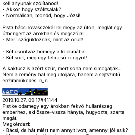
kell anyunak szólítanod!
- Akkor hogy szólítsalak?
- Normálisan, mondd, hogy Józsi!
Pista bácsi lovasszekérrel megy az úton, meglát egy
úthengert az árokban és megszólal:
- Mer' száguldoznak, mint az õrült!
- Két csontváz bemegy a kocsmába:
- Két sört, meg egy felmosó rongyot!
A kaktusz is azért szúr, mert soha nem simogatják...
Nem a remény hal meg utoljára, hanem a sejtszintű
enzimműködés. n_n
2019.10.27. 09:17
#
41144
Pistike odamegy egy árokban fekvő hullarészeg
emberhez, aki össze-vissza hányta, hugyozta, szarta
magát.
Megkérdezi:
- Bácsi, de hát miért nem annyit ivott, amennyi jól esik?