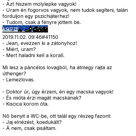
- Azt hiszem molylepke vagyok!
- Uram én fogorvos vagyok, nem tudok segíteni, talán
forduljon egy pszichiáterhez!
- Tudom, csak a fényre jöttem be.
2019.11.02. 09:46
#
41150
- Jean, evezzen ki a zátonyhoz!
- Miért, uram?
- Mert haladni kell a korall.
Mi lesz a páncélos lovagból, ha átmegy rajta az
úthenger?
- Lemezlovas.
- Doktor úr, úgy érzem, én egy macska vagyok!
- És mióta érzi magát macskának?
- Kiscica korom óta.
Nõ benyit a WC-be, ott talál egy részeg fazont:
- Jaj elnézést, koedukált?
- Á nem, csak pisáltam.