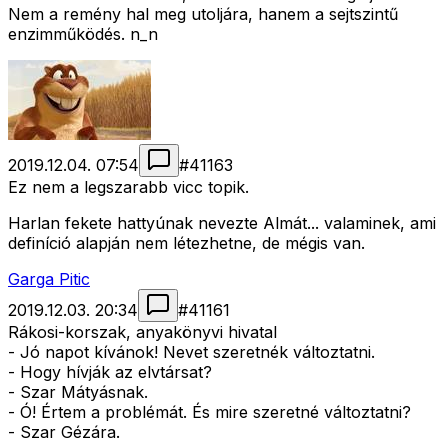
Nem a remény hal meg utoljára, hanem a sejtszintű
enzimműködés. n_n
2019.12.04. 07:54
#
41163
Ez nem a legszarabb vicc topik.
Harlan fekete hattyúnak nevezte Almát... valaminek, ami
definíció alapján nem létezhetne, de mégis van.
Garga Pitic
2019.12.03. 20:34
#
41161
Rákosi-korszak, anyakönyvi hivatal
- Jó napot kívánok! Nevet szeretnék változtatni.
- Hogy hívják az elvtársat?
- Szar Mátyásnak.
- Ó! Értem a problémát. És mire szeretné változtatni?
- Szar Gézára.