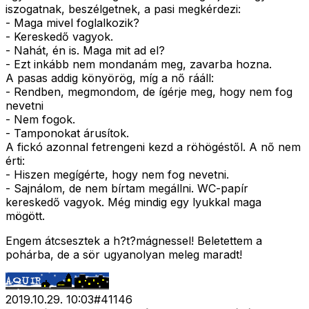
iszogatnak, beszélgetnek, a pasi megkérdezi:
- Maga mivel foglalkozik?
- Kereskedő vagyok.
- Nahát, én is. Maga mit ad el?
- Ezt inkább nem mondanám meg, zavarba hozna.
A pasas addig könyörög, míg a nő rááll:
- Rendben, megmondom, de ígérje meg, hogy nem fog
nevetni
- Nem fogok.
- Tamponokat árusítok.
A fickó azonnal fetrengeni kezd a röhögéstől. A nő nem
érti:
- Hiszen megígérte, hogy nem fog nevetni.
- Sajnálom, de nem bírtam megállni. WC-papír
kereskedő vagyok. Még mindig egy lyukkal maga
mögött.
Engem átcsesztek a h?t?mágnessel! Beletettem a
pohárba, de a sör ugyanolyan meleg maradt!
2019.10.29. 10:03
#
41146