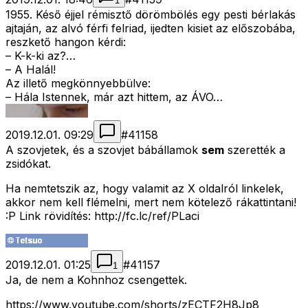
1
1955. Késő éjjel rémisztő dörömbölés egy pesti bérlakás
ajtaján, az alvó férfi felriad, ijedten kisiet az előszobába,
reszkető hangon kérdi:
– K-k-ki az?…
– A Halál!
Az illető megkönnyebbülve:
– Hála Istennek, már azt hittem, az ÁVO…
2019.12.01. 09:29
#
41158
A szovjetek, és a szovjet bábállamok
sem
szerették a
zsidókat.
Ha nemtetszik az, hogy valamit az X oldalról linkelek,
akkor nem kell flémelni, mert nem kötelező rákattintani!
:P Link rövidítés: http://fc.lc/ref/PLaci
2019.12.01. 01:25
#
41157
1
Ja, de nem a Kohnhoz csengettek.
https://www.youtube.com/shorts/zECTF2H8Jp8