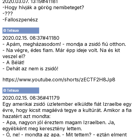
2020.03.07. 13:19
#
41181
-Hogy hívják a görög nemibeteget?
-???
-Falloszpenész
2020.02.15. 08:37
#
41180
- Apám, megházasodom! - mondja a zsidó fiú otthon.
- Na végre, édes fiam. Már épp ideje volt. Na és kit
veszel el?
- A Bélát!
- Dehát az nem is zsidó!
https://www.youtube.com/shorts/zECTF2H8Jp8
2020.02.15. 08:36
#
41179
Egy amerikai zsidó üzletember elküldte fiát Izraelbe egy
évre, hogy kicsit magáévá tegye a kultúrát. Amikor a fia
hazatért azt mondta:
- Apa, nagyon jól éreztem magam Izraelben. Ja,
egyébként meg keresztény lettem.
- Ó, ne! - mondta az apa. - Mit tettem? - eztán elment