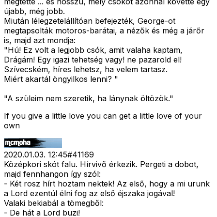
megtette ... és hosszú, mély csókot azonnal követte egy
újabb, még jobb.
Miután lélegzetelállítóan befejezték, George-ot
megtapsolták motoros-barátai, a nézők és még a járőr
is, majd azt mondja:
"Hú! Ez volt a legjobb csók, amit valaha kaptam,
Drágám! Egy igazi tehetség vagy! ne pazarold el!
Szívecském, híres lehetsz, ha velem tartasz.
Miért akartál öngyilkos lenni? "
"A szüleim nem szeretik, ha lánynak öltözök."
If you give a little love you can get a little love of your
own
2020.01.03. 12:45
#
41169
Középkori skót falu. Hírvivő érkezik. Pergeti a dobot,
majd fennhangon így szól:
- Két rosz hírt hoztam nektek! Az első, hogy a mi urunk
a Lord ezentúl élni fog az első éjszaka jogával!
Valaki bekiabál a tömegből:
- De hát a Lord buzi!