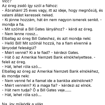
Vicc?
Az öreg zsidó így szól a fiához:
- Ábrahám! 25 éves vagy, itt az ideje, hogy megnősülj, és
valami állást keressek neked.
- Ki jönne hozzám, hát én nem nagyon ismerek senkit. -
mondja a fia.
- Mit szólnál a Bill Gates lányához? - kérdi az öreg.
- Nem lenne rossz...
Elballag az öreg Bill Gateshez, és azt mondja neki:
- Helló Bill! Mit szólnál hozzá, ha a fiam elvenné a
lányodat feleségül?
- Miért venné? Ki a te fiad? - kérdezi Gates.
- Hát ő az Amerikai Nemzeti Bank elnökhelyettese. -
feleli az öreg.
- Hát, lehet róla szó....
Elballag az öreg az Amerikai Nemzeti Bank elnökéhez,
és mondja neki:
- Nem venné fel a fiamat ide a bankba alelnöknek?
- Miért venném? Ki a maga fia? - kérdezi az elnök.
- Hát nem tudja? Ő a Bill Gates veje.......
- Hát, lehet róla szó....
Na, így működik a világ ..