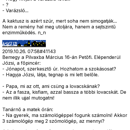
- ?
- Varázsló...
A kaktusz is azért szúr, mert soha nem simogatják...
Nem a remény hal meg utoljára, hanem a sejtszintű
enzimműködés. n_n
2019.10.26. 07:58
#
41143
Bemegy a Pilvaxba Március 16-án Petőfi. Elépenderül
Józsi, a főpincér:
- Jónapot, szerkesztő úr. Hozhatom a szokásosat?
- Hagyja Józsi, látja, tegnap is mi lett belőle.
- Papa, mi az ott, ami csüng a lovacskának?
- Az a fasza, kisfiam, azzal bassza a többi lovacskát. De
nem illik ujjal mutogatni!
Tanárnő a matek órán:
- Na gyerek, ma számológéppel fogunk számolni! Akkor
3 számológép meg 2 szómológép, az mennyi?