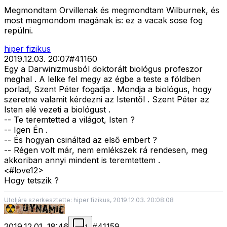
Megmondtam Orvillenak és megmondtam Wilburnek, és
most megmondom magának is: ez a vacak sose fog
repülni.
hiper fizikus
2019.12.03. 20:07
#
41160
Egy a Darwinizmusból doktorált biológus profeszor
meghal . A lelke fel megy az égbe a teste a földben
porlad, Szent Péter fogadja . Mondja a biológus, hogy
szeretne valamit kérdezni az Istentől . Szent Péter az
Isten elé vezeti a biológust .
-- Te teremtetted a világot, Isten ?
-- Igen Én .
-- És hogyan csináltad az első embert ?
-- Régen volt már, nem emlékszek rá rendesen, meg
akkoriban annyi mindent is teremtettem .
<#love12>
Hogy tetszik ?
Utoljára szerkesztette: hiper fizikus, 2019.12.03. 20:08:08
2019.12.01. 18:46
#
41159