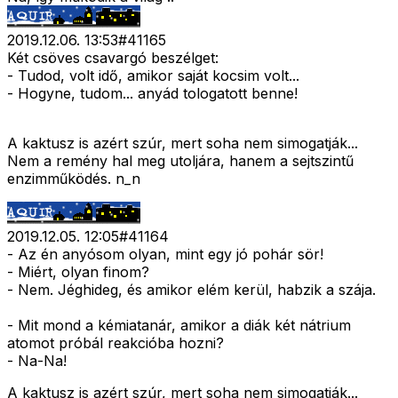
2019.12.06. 13:53
#
41165
Két csöves csavargó beszélget:
- Tudod, volt idő, amikor saját kocsim volt...
- Hogyne, tudom... anyád tologatott benne!
A kaktusz is azért szúr, mert soha nem simogatják...
Nem a remény hal meg utoljára, hanem a sejtszintű
enzimműködés. n_n
2019.12.05. 12:05
#
41164
- Az én anyósom olyan, mint egy jó pohár sör!
- Miért, olyan finom?
- Nem. Jéghideg, és amikor elém kerül, habzik a szája.
- Mit mond a kémiatanár, amikor a diák két nátrium
atomot próbál reakcióba hozni?
- Na-Na!
A kaktusz is azért szúr, mert soha nem simogatják...