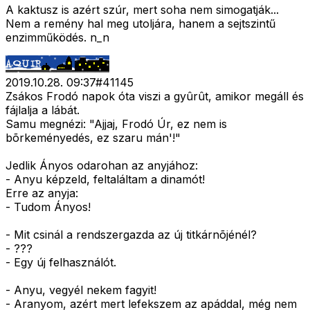
A kaktusz is azért szúr, mert soha nem simogatják...
Nem a remény hal meg utoljára, hanem a sejtszintű
enzimműködés. n_n
2019.10.28. 09:37
#
41145
Zsákos Frodó napok óta viszi a gyûrût, amikor megáll és
fájlalja a lábát.
Samu megnézi: "Ajjaj, Frodó Úr, ez nem is
bõrkeményedés, ez szaru mán'!"
Jedlik Ányos odarohan az anyjához:
- Anyu képzeld, feltaláltam a dinamót!
Erre az anyja:
- Tudom Ányos!
- Mit csinál a rendszergazda az új titkárnõjénél?
- ???
- Egy új felhasználót.
- Anyu, vegyél nekem fagyit!
- Aranyom, azért mert lefekszem az apáddal, még nem