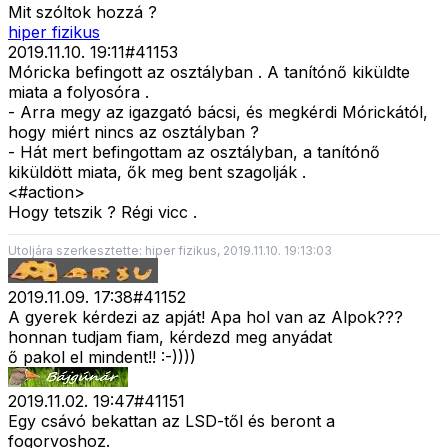
Mit szóltok hozzá ?
hiper fizikus
2019.11.10. 19:11
#
41153
Móricka befingott az osztályban . A tanítónő kiküldte
miata a folyosóra .
- Arra megy az igazgató bácsi, és megkérdi Mórickától,
hogy miért nincs az osztályban ?
- Hát mert befingottam az osztályban, a tanítónő
kiküldött miata, ők meg bent szagolják .
<#action>
Hogy tetszik ? Régi vicc .
Utoljára szerkesztette: hiper fizikus, 2019.11.10. 19:13:03
2019.11.09. 17:38
#
41152
A gyerek kérdezi az apját! Apa hol van az Alpok???
honnan tudjam fiam, kérdezd meg anyádat
ő pakol el mindent!! :-))))
2019.11.02. 19:47
#
41151
Egy csávó bekattan az LSD-től és beront a
fogorvoshoz.