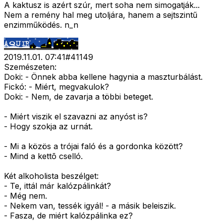
A kaktusz is azért szúr, mert soha nem simogatják...
Nem a remény hal meg utoljára, hanem a sejtszintű
enzimműködés. n_n
2019.11.01. 07:41
#
41149
Szemészeten:
Doki: - Önnek abba kellene hagynia a maszturbálást.
Fickó: - Miért, megvakulok?
Doki: - Nem, de zavarja a többi beteget.
- Miért viszik el szavazni az anyóst is?
- Hogy szokja az urnát.
- Mi a közös a trójai faló és a gordonka között?
- Mind a kettõ cselló.
Két alkoholista beszélget:
- Te, ittál már kalózpálinkát?
- Még nem.
- Nekem van, tessék igyál! - a másik beleiszik.
- Fasza, de miért kalózpálinka ez?