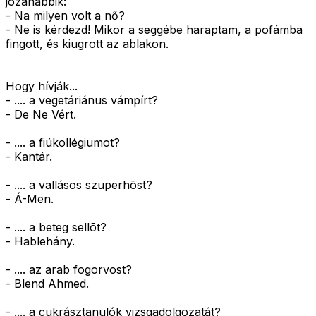
józanabbik:
- Na milyen volt a nő?
- Ne is kérdezd! Mikor a seggébe haraptam, a pofámba
fingott, és kiugrott az ablakon.
Hogy hívják...
- .... a vegetáriánus vámpírt?
- De Ne Vért.
- .... a fiúkollégiumot?
- Kantár.
- .... a vallásos szuperhõst?
- Á-Men.
- .... a beteg sellõt?
- Hablehány.
- .... az arab fogorvost?
- Blend Ahmed.
- .... a cukrásztanulók vizsgadolgozatát?