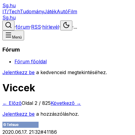
Sg.hu
IT/Tech
Tudomány
Játék
Autó
Film
Sg.hu
·
fórum
·
RSS
·
hírlevél
·
·
...
Menü
Fórum
Fórum főoldal
Jelentkezz be
a kedvenceid megtekintéséhez.
Viccek
← Előző
Oldal
2
/
825
Következő →
Jelentkezz be
a hozzászóláshoz.
2020.06.17. 21:32
#
41186