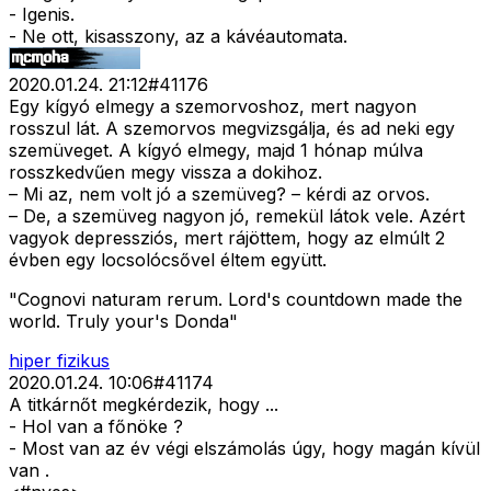
- Igenis.
- Ne ott, kisasszony, az a kávéautomata.
2020.01.24. 21:12
#
41176
Egy kígyó elmegy a szemorvoshoz, mert nagyon
rosszul lát. A szemorvos megvizsgálja, és ad neki egy
szemüveget. A kígyó elmegy, majd 1 hónap múlva
rosszkedvűen megy vissza a dokihoz.
– Mi az, nem volt jó a szemüveg? – kérdi az orvos.
– De, a szemüveg nagyon jó, remekül látok vele. Azért
vagyok depressziós, mert rájöttem, hogy az elmúlt 2
évben egy locsolócsővel éltem együtt.
"Cognovi naturam rerum. Lord's countdown made the
world. Truly your's Donda"
hiper fizikus
2020.01.24. 10:06
#
41174
A titkárnőt megkérdezik, hogy ...
- Hol van a főnöke ?
- Most van az év végi elszámolás úgy, hogy magán kívül
van .