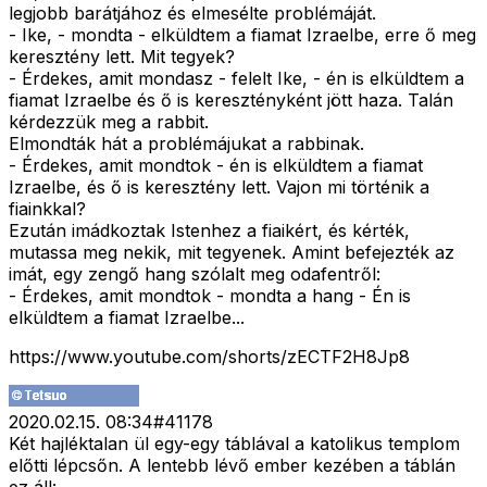
legjobb barátjához és elmesélte problémáját.
- Ike, - mondta - elküldtem a fiamat Izraelbe, erre ő meg
keresztény lett. Mit tegyek?
- Érdekes, amit mondasz - felelt Ike, - én is elküldtem a
fiamat Izraelbe és ő is keresztényként jött haza. Talán
kérdezzük meg a rabbit.
Elmondták hát a problémájukat a rabbinak.
- Érdekes, amit mondtok - én is elküldtem a fiamat
Izraelbe, és ő is keresztény lett. Vajon mi történik a
fiainkkal?
Ezután imádkoztak Istenhez a fiaikért, és kérték,
mutassa meg nekik, mit tegyenek. Amint befejezték az
imát, egy zengő hang szólalt meg odafentről:
- Érdekes, amit mondtok - mondta a hang - Én is
elküldtem a fiamat Izraelbe...
https://www.youtube.com/shorts/zECTF2H8Jp8
2020.02.15. 08:34
#
41178
Két hajléktalan ül egy-egy táblával a katolikus templom
előtti lépcsőn. A lentebb lévő ember kezében a táblán