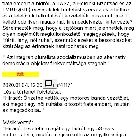
fiatalembert a hídról, a TASZ, a Helsinki Bizottság és az
LMBTQ(stb) egyesületek tüntetést szerveztek a hídhoz
és a felelősök felkutatását követelték, miszerint, miért
kellett oda ilyen magas híd, ki engedélyezte, ki tervezte?
Sérelmezték még, hogy a sajtóban miért jelenhettek meg
olyan idejétmúlt megkülönböztető megjegyzések, hogy
"férfi, lány, női ruha", szerintük ezeket a besorolásokat
kizárólag az érintettek határozhatják meg.
" Az integrált pluralista szocializmusban az alternatív
demokrácia objektív frekventáltsága stagnált "
2020.01.04. 12:39
#
41171
1
...és a történet folytatása:
"Híradó: Őrizetbe vették egy motoros banda vezetőjét,
aki megölt egy női ruhába öltözött fiatalembert, miután
az megcsókolta..."
Másik verzió:
"Híradó: Levetette magát egy hídról egy 53 éves
motoros férfi, miután megcsókolta az öngyilkosságra