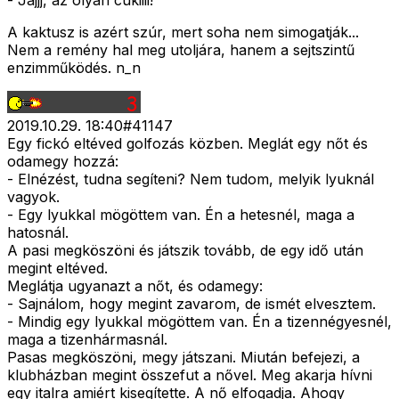
- Jajjj, az olyan cukiiii!
A kaktusz is azért szúr, mert soha nem simogatják...
Nem a remény hal meg utoljára, hanem a sejtszintű
enzimműködés. n_n
2019.10.29. 18:40
#
41147
Egy fickó eltéved golfozás közben. Meglát egy nőt és
odamegy hozzá:
- Elnézést, tudna segíteni? Nem tudom, melyik lyuknál
vagyok.
- Egy lyukkal mögöttem van. Én a hetesnél, maga a
hatosnál.
A pasi megköszöni és játszik tovább, de egy idő után
megint eltéved.
Meglátja ugyanazt a nőt, és odamegy:
- Sajnálom, hogy megint zavarom, de ismét elvesztem.
- Mindig egy lyukkal mögöttem van. Én a tizennégyesnél,
maga a tizenhármasnál.
Pasas megköszöni, megy játszani. Miután befejezi, a
klubházban megint összefut a nővel. Meg akarja hívni
egy italra amiért kisegítette. A nő elfogadja. Ahogy