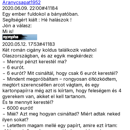
Aranycsapat1952
2020.06.09. 22:00
#
41184
Egy ember fuldokol a bányatóban.
Segítségért kiált : Hé halászok !
Jön a válasz:
Mi is!
2020.05.12. 17:53
#
41183
Két román cigány koldus találkozik valahol
Olaszországban, és az egyik megkérdezi:
− Mennyi pénzt kerestél ma?
− 6 eurót.
− 6 eurót? Mit csináltál, hogy csak 6 eurót kerestél?
− Mindent megpróbáltam – rongyosan öltözködtem,
megtört szerencsétlen arcot vágtam, és egy
kartonpapírra még azt is kiírtam, hogy feleségem és 4
gyerekem van, akiket el kell tartanom.
És te mennyit kerestél?
− 6000 eurót!
− Miiiii? Azt meg hogyan csináltad? Miért adtak neked
ilyen sokat?
− Letettem magam mellé egy papírt, amire ezt írtam: