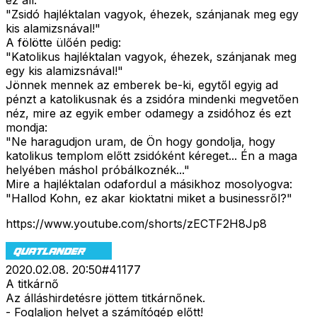
ez áll:
"Zsidó hajléktalan vagyok, éhezek, szánjanak meg egy
kis alamizsnával!"
A fölötte ülőén pedig:
"Katolikus hajléktalan vagyok, éhezek, szánjanak meg
egy kis alamizsnával!"
Jönnek mennek az emberek be-ki, egytől egyig ad
pénzt a katolikusnak és a zsidóra mindenki megvetően
néz, mire az egyik ember odamegy a zsidóhoz és ezt
mondja:
"Ne haragudjon uram, de Ön hogy gondolja, hogy
katolikus templom előtt zsidóként kéreget... Én a maga
helyében máshol próbálkoznék..."
Mire a hajléktalan odafordul a másikhoz mosolyogva:
"Hallod Kohn, ez akar kioktatni miket a businessről?"
https://www.youtube.com/shorts/zECTF2H8Jp8
2020.02.08. 20:50
#
41177
A titkárnő
Az álláshirdetésre jöttem titkárnőnek.
- Foglaljon helyet a számítógép előtt!