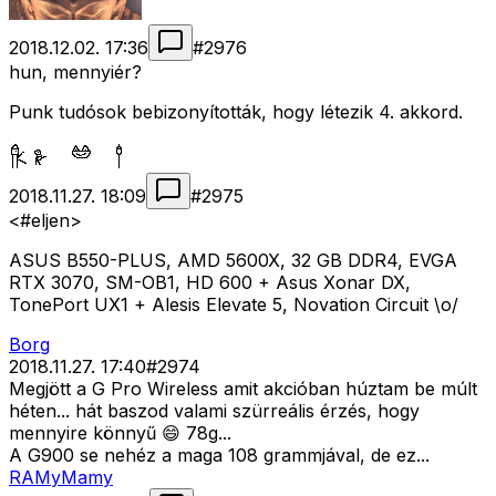
2018.12.02. 17:36
#
2976
hun, mennyiér?
Punk tudósok bebizonyították, hogy létezik 4. akkord.
2018.11.27. 18:09
#
2975
<#eljen>
ASUS B550-PLUS, AMD 5600X, 32 GB DDR4, EVGA
RTX 3070, SM-OB1, HD 600 + Asus Xonar DX,
TonePort UX1 + Alesis Elevate 5, Novation Circuit \o/
Borg
2018.11.27. 17:40
#
2974
Megjött a G Pro Wireless amit akcióban húztam be múlt
héten... hát baszod valami szürreális érzés, hogy
mennyire könnyű 😄 78g...
A G900 se nehéz a maga 108 grammjával, de ez...
RAMyMamy