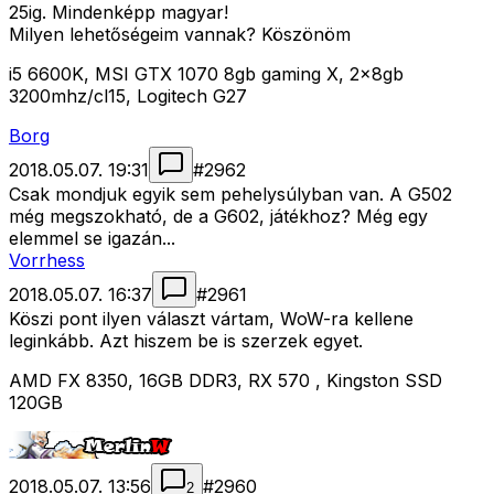
25ig. Mindenképp magyar!
Milyen lehetőségeim vannak? Köszönöm
i5 6600K, MSI GTX 1070 8gb gaming X, 2x8gb
3200mhz/cl15, Logitech G27
Borg
2018.05.07. 19:31
#
2962
Csak mondjuk egyik sem pehelysúlyban van. A G502
még megszokható, de a G602, játékhoz? Még egy
elemmel se igazán...
Vorrhess
2018.05.07. 16:37
#
2961
Köszi pont ilyen választ vártam, WoW-ra kellene
leginkább. Azt hiszem be is szerzek egyet.
AMD FX 8350, 16GB DDR3, RX 570 , Kingston SSD
120GB
2018.05.07. 13:56
#
2960
2