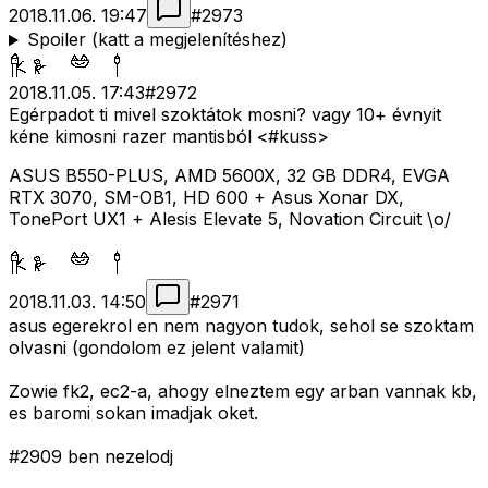
2018.11.06. 19:47
#
2973
Spoiler (katt a megjelenítéshez)
2018.11.05. 17:43
#
2972
Egérpadot ti mivel szoktátok mosni? vagy 10+ évnyit
kéne kimosni razer mantisból <#kuss>
ASUS B550-PLUS, AMD 5600X, 32 GB DDR4, EVGA
RTX 3070, SM-OB1, HD 600 + Asus Xonar DX,
TonePort UX1 + Alesis Elevate 5, Novation Circuit \o/
2018.11.03. 14:50
#
2971
asus egerekrol en nem nagyon tudok, sehol se szoktam
olvasni (gondolom ez jelent valamit)
Zowie fk2, ec2-a, ahogy elneztem egy arban vannak kb,
es baromi sokan imadjak oket.
#2909 ben nezelodj