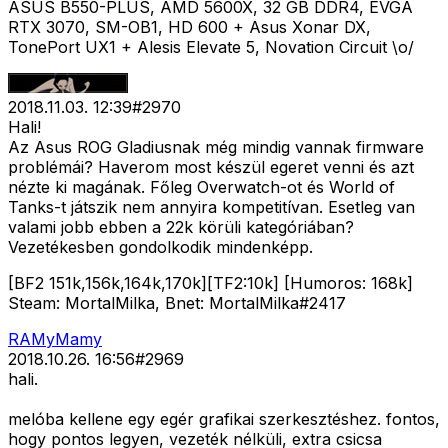
ASUS B550-PLUS, AMD 5600X, 32 GB DDR4, EVGA
RTX 3070, SM-OB1, HD 600 + Asus Xonar DX,
TonePort UX1 + Alesis Elevate 5, Novation Circuit \o/
2018.11.03. 12:39
#
2970
Hali!
Az Asus ROG Gladiusnak még mindig vannak firmware
problémái? Haverom most készül egeret venni és azt
nézte ki magának. Főleg Overwatch-ot és World of
Tanks-t játszik nem annyira kompetitívan. Esetleg van
valami jobb ebben a 22k körüli kategóriában?
Vezetékesben gondolkodik mindenképp.
[BF2 151k,156k,164k,170k][TF2:10k] [Humoros: 168k]
Steam: MortalMilka, Bnet: MortalMilka#2417
RAMyMamy
2018.10.26. 16:56
#
2969
hali.
melóba kellene egy egér grafikai szerkesztéshez. fontos,
hogy pontos legyen, vezeték nélküli, extra csicsa