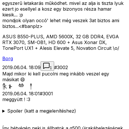
egyszerű letakarás működhet. mivel az alja is tiszta lyuk
ezert jo esellyel a kosz egy bizonyos résza hamar
kiesik... :p
mondjok olyan occó' lehet még veszek 3at biztos ami
biztos...<#banplz>
ASUS B550-PLUS, AMD 5600X, 32 GB DDR4, EVGA
RTX 3070, SM-OB1, HD 600 + Asus Xonar DX,
TonePort UX1 + Alesis Elevate 5, Novation Circuit \o/
Borg
2019.06.04. 18:09
#
3002
1
Majd mikor ki kell pucolni meg inkább veszel egy
másikat 😄
2019.06.04. 18:01
#
3001
meggyütt ! :3
Spoiler (katt a megjelenítéshez)
Így hétvégén neki is állhatok a g500 újrakábelezésének.