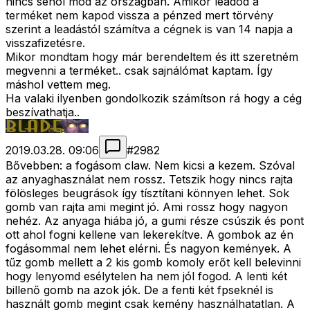
nincs sehol mód az országban. Amikor leadod a
terméket nem kapod vissza a pénzed mert törvény
szerint a leadástól számítva a cégnek is van 14 napja a
visszafizetésre.
Mikor mondtam hogy már berendeltem és itt szeretném
megvenni a terméket.. csak sajnálómat kaptam. Így
máshol vettem meg.
Ha valaki ilyenben gondolkozik számítson rá hogy a cég
beszívathatja..
2019.03.28. 09:06
#
2982
Bővebben: a fogásom claw. Nem kicsi a kezem. Szóval
az anyaghasználat nem rossz. Tetszik hogy nincs rajta
fölösleges beugrások így tísztítani könnyen lehet. Sok
gomb van rajta ami megint jó. Ami rossz hogy nagyon
nehéz. Az anyaga hiába jó, a gumi része csúszik és pont
ott ahol fogni kellene van lekerekítve. A gombok az én
fogásommal nem lehet elérni. És nagyon kemények. A
tűz gomb mellett a 2 kis gomb komoly erőt kell belevinni
hogy lenyomd esélytelen ha nem jól fogod. A lenti két
billenő gomb na azok jók. De a fenti két fpseknél is
használt gomb megint csak kemény használhatatlan. A