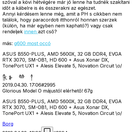
szóval a kövi hétvégére már jó lenne ha tudnék szakítani
időt a kábelre is és összerakni az egészet.
Annyi kérdésem lenne még, amit a PH s cikkben nem
találok, hogy paracordoti itthonról honnan szerzek
(külön, ha már egyben nem kapható?) vagy csak
rendeljek
innen
azt cső?
más:
g600 most occó
ASUS B550-PLUS, AMD 5600X, 32 GB DDR4, EVGA
RTX 3070, SM-OB1, HD 600 + Asus Xonar DX,
TonePort UX1 + Alesis Elevate 5, Novation Circuit \o/
2019.04.30. 17:06
#
2995
Glorious Model O májustól elérhető! 67g
ASUS B550-PLUS, AMD 5600X, 32 GB DDR4, EVGA
RTX 3070, SM-OB1, HD 600 + Asus Xonar DX,
TonePort UX1 + Alesis Elevate 5, Novation Circuit \o/
Borg