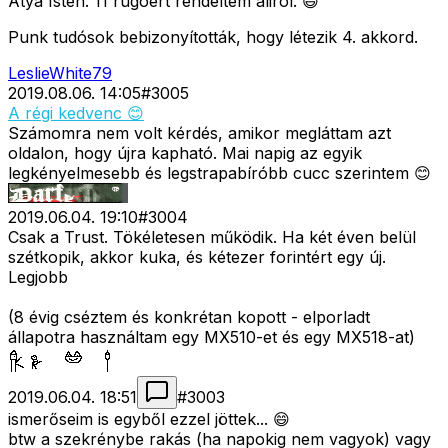
Atya Isten. 11 rugóért rendeltem aliról. 😄
Punk tudósok bebizonyították, hogy létezik 4. akkord.
LeslieWhite79
2019.08.06. 14:05
#
3005
A régi kedvenc 😊
Számomra nem volt kérdés, amikor megláttam azt
oldalon, hogy újra kapható. Mai napig az egyik
legkényelmesebb és legstrapabíróbb cucc szerintem 😊
2019.06.04. 19:10
#
3004
Csak a Trust. Tökéletesen működik. Ha két éven belül
szétkopik, akkor kuka, és kétezer forintért egy új.
Legjobb
(8 évig cséztem és konkrétan kopott - elporladt
állapotra használtam egy MX510-et és egy MX518-at)
2019.06.04. 18:51
#
3003
ismerőseim is egyből ezzel jöttek... 😄
btw a szekrénybe rakás (ha napokig nem vagyok) vagy