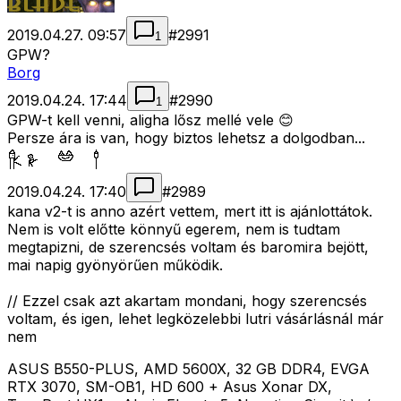
2019.04.27. 09:57
#
2991
1
GPW?
Borg
2019.04.24. 17:44
#
2990
1
GPW-t kell venni, aligha lősz mellé vele 😊
Persze ára is van, hogy biztos lehetsz a dolgodban...
2019.04.24. 17:40
#
2989
kana v2-t is anno azért vettem, mert itt is ajánlottátok.
Nem is volt előtte könnyű egerem, nem is tudtam
megtapizni, de szerencsés voltam és baromira bejött,
mai napig gyönyörűen működik.
// Ezzel csak azt akartam mondani, hogy szerencsés
voltam, és igen, lehet legközelebbi lutri vásárlásnál már
nem
ASUS B550-PLUS, AMD 5600X, 32 GB DDR4, EVGA
RTX 3070, SM-OB1, HD 600 + Asus Xonar DX,