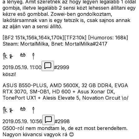
a lényeg. Amit szeretnék az hogy legyen legalább 1 oldal
gombja, illetve legalább 2 sensi közt lehessen állítani egy
kézre eső gombbal. Zowei-ben gondolkoztam,
lakótársamnak van is egy tetszik is, csak sajnos annak
az alján van a sensi állító.
[BF2 151k,156k,164k,170k][TF2:10k] [Humoros: 168k]
Steam: MortalMilka, Bnet: MortalMilka#2417
2019.05.19. 11:00
#
2999
köszi!
ASUS B550-PLUS, AMD 5600X, 32 GB DDR4, EVGA
RTX 3070, SM-OB1, HD 600 + Asus Xonar DX,
TonePort UX1 + Alesis Elevate 5, Novation Circuit \o/
2019.05.19. 10:56
#
2998
G500-ról nem mondtam le, de ezt most berendeltem.
Nagyon kiivancsi vagyok rá 😊