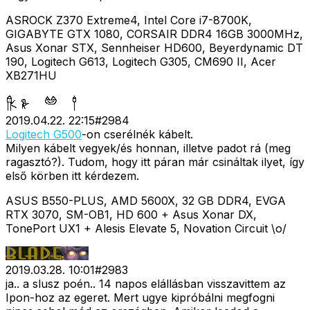
ASROCK Z370 Extreme4, Intel Core i7-8700K,
GIGABYTE GTX 1080, CORSAIR DDR4 16GB 3000MHz,
Asus Xonar STX, Sennheiser HD600, Beyerdynamic DT
190, Logitech G613, Logitech G305, CM690 II, Acer
XB271HU
2019.04.22. 22:15
#
2984
Logitech G500
-on cserélnék kábelt.
Milyen kábelt vegyek/és honnan, illetve padot rá (meg
ragasztó?). Tudom, hogy itt páran már csináltak ilyet, így
első körben itt kérdezem.
ASUS B550-PLUS, AMD 5600X, 32 GB DDR4, EVGA
RTX 3070, SM-OB1, HD 600 + Asus Xonar DX,
TonePort UX1 + Alesis Elevate 5, Novation Circuit \o/
2019.03.28. 10:01
#
2983
ja.. a slusz poén.. 14 napos elállásban visszavittem az
Ipon-hoz az egeret. Mert ugye kipróbálni megfogni