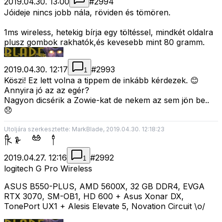
2019.04.30. 13:00
#
2994
Jóideje nincs jobb nála, röviden és tömören.
1ms wireless, hetekig bírja egy töltéssel, mindkét oldalra
plusz gombok rakhatók,és kevesebb mint 80 gramm.
2019.04.30. 12:17
#
2993
1
Köszi! Ez lett volna a tippem de inkább kérdezek. 😊
Annyira jó az az egér?
Nagyon dicsérik a Zowie-kat de nekem az sem jön be..
😞
Utoljára szerkesztette: MarkBlade, 2019.04.30. 12:18:23
2019.04.27. 12:16
#
2992
1
logitech G Pro Wireless
ASUS B550-PLUS, AMD 5600X, 32 GB DDR4, EVGA
RTX 3070, SM-OB1, HD 600 + Asus Xonar DX,
TonePort UX1 + Alesis Elevate 5, Novation Circuit \o/