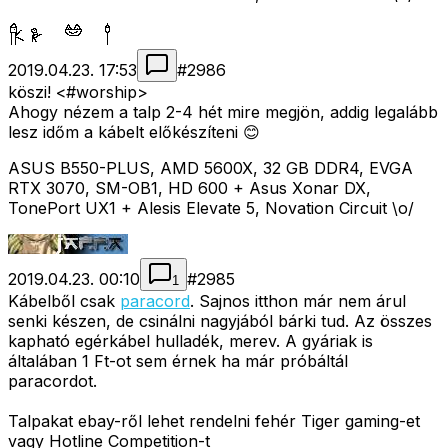
2019.04.23. 17:53
#
2986
köszi! <#worship>
Ahogy nézem a talp 2-4 hét mire megjön, addig legalább
lesz időm a kábelt előkészíteni 😊
ASUS B550-PLUS, AMD 5600X, 32 GB DDR4, EVGA
RTX 3070, SM-OB1, HD 600 + Asus Xonar DX,
TonePort UX1 + Alesis Elevate 5, Novation Circuit \o/
2019.04.23. 00:10
#
2985
1
Kábelből csak
paracord
. Sajnos itthon már nem árul
senki készen, de csinálni nagyjából bárki tud. Az összes
kapható egérkábel hulladék, merev. A gyáriak is
általában 1 Ft-ot sem érnek ha már próbáltál
paracordot.
Talpakat ebay-ről lehet rendelni fehér Tiger gaming-et
vagy Hotline Competition-t