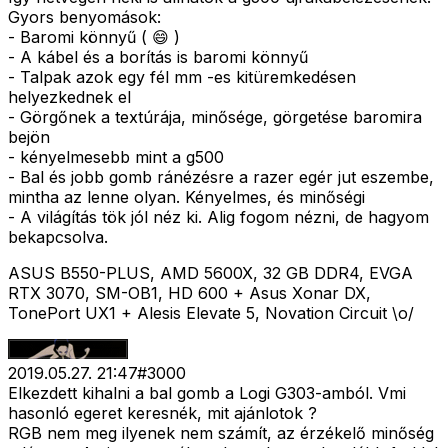
Gyors benyomások:
- Baromi könnyű ( 😄 )
- A kábel és a borítás is baromi könnyű
- Talpak azok egy fél mm -es kitüremkedésen
helyezkednek el
- Görgőnek a textúrája, minősége, görgetése baromira
bejön
- kényelmesebb mint a g500
- Bal és jobb gomb ránézésre a razer egér jut eszembe,
mintha az lenne olyan. Kényelmes, és minőségi
- A világítás tök jól néz ki. Alig fogom nézni, de hagyom
bekapcsolva.
ASUS B550-PLUS, AMD 5600X, 32 GB DDR4, EVGA
RTX 3070, SM-OB1, HD 600 + Asus Xonar DX,
TonePort UX1 + Alesis Elevate 5, Novation Circuit \o/
2019.05.27. 21:47
#
3000
Elkezdett kihalni a bal gomb a Logi G303-amból. Vmi
hasonló egeret keresnék, mit ajánlotok ?
RGB nem meg ilyenek nem számít, az érzékelő minőség