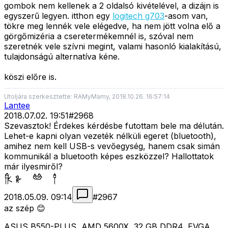
gombok nem kellenek a 2 oldalsó kivételével, a dizájn is
egyszerű legyen. itthon egy
logitech g703
-asom van,
tökre meg lennék vele elégedve, ha nem jött volna elő a
görgőmizéria a cseretermékemnél is, szóval nem
szeretnék vele szívni megint, valami hasonló kialakítású,
tulajdonságú alternatíva kéne.
köszi előre is.
Utoljára szerkesztette: RAMyMamy, 2018.10.26. 16:57:14
Lantee
2018.07.02. 19:51
#
2968
Szevasztok! Érdekes kérdésbe futottam bele ma délután.
Lehet-e kapni olyan vezeték nélküli egeret (bluetooth),
amihez nem kell USB-s vevőegység, hanem csak simán
kommunikál a bluetooth képes eszközzel? Hallottatok
már ilyesmiről?
2018.05.09. 09:14
#
2967
az szép 😊
ASUS B550-PLUS, AMD 5600X, 32 GB DDR4, EVGA