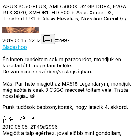
ASUS B550-PLUS, AMD 5600X, 32 GB DDR4, EVGA
RTX 3070, SM-OB1, HD 600 + Asus Xonar DX,
TonePort UX1 + Alesis Elevate 5, Novation Circuit \o/
2019.05.15. 22:13
#
2997
1
Bladeshop
Én innen rendeltem sok m paracordot, mondjuk én
kulcstartót fonogattam belőle.
De van minden színben/vastagságban.
Más: Pár hete megjött az MX518 Legendarym, mondjuk
még azóta is csak 3 CSGO meccset toltam vele. Tiszta
nosztalgia.. 😄
Punk tudósok bebizonyították, hogy létezik 4. akkord.
2019.05.05. 21:49
#
2996
Megjött a talp egérhez, jóval előbb mint gondoltam,