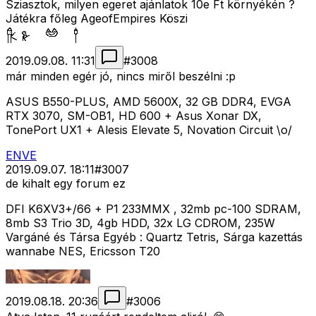
Sziasztok, milyen egeret ajánlatok 10e Ft környékén ?
Játékra főleg AgeofEmpires Köszi
2019.09.08. 11:31
#
3008
már minden egér jó, nincs miről beszélni :p
ASUS B550-PLUS, AMD 5600X, 32 GB DDR4, EVGA
RTX 3070, SM-OB1, HD 600 + Asus Xonar DX,
TonePort UX1 + Alesis Elevate 5, Novation Circuit \o/
ENVE
2019.09.07. 18:11
#
3007
de kihalt egy forum ez
DFI K6XV3+/66 + P1 233MMX , 32mb pc-100 SDRAM,
8mb S3 Trio 3D, 4gb HDD, 32x LG CDROM, 235W
Vargáné és Társa Egyéb : Quartz Tetris, Sárga kazettás
wannabe NES, Ericsson T20
2019.08.18. 20:36
#
3006