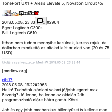
TonePort UX1 + Alesis Elevate 5, Novation Circuit \o/
2018.05.08. 23:33
#
2964
1
Egér: Logitech G300s
Bill: Logitech G610
Itthon nem tudom mennyibe kerülnek, keress rájuk, de
dollárban mindkettő az általad leírt ár alatt van (20 és 75
USD).
Utoljára szerkesztette: MerlinW, 2018.05.08. 23:33:44
[merlinw.org]
cibi17
2018.05.08. 19:22
#
2963
Hello! Tudnátok ajánlani valami jó/jobb egeret max
8ezerig? Jó lenne, ha lenne az oldalán 2db
programozható előre hátra gomb. Köszi.
Jah és egy jobb mechanikus billentyűzet is kellene max