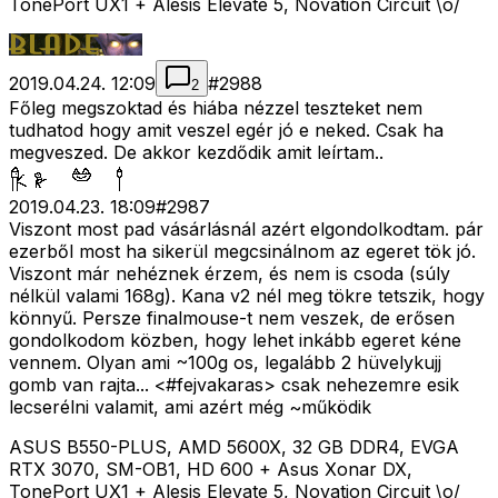
TonePort UX1 + Alesis Elevate 5, Novation Circuit \o/
2019.04.24. 12:09
#
2988
2
Főleg megszoktad és hiába nézzel teszteket nem
tudhatod hogy amit veszel egér jó e neked. Csak ha
megveszed. De akkor kezdődik amit leírtam..
2019.04.23. 18:09
#
2987
Viszont most pad vásárlásnál azért elgondolkodtam. pár
ezerből most ha sikerül megcsinálnom az egeret tök jó.
Viszont már nehéznek érzem, és nem is csoda (súly
nélkül valami 168g). Kana v2 nél meg tökre tetszik, hogy
könnyű. Persze finalmouse-t nem veszek, de erősen
gondolkodom közben, hogy lehet inkább egeret kéne
vennem. Olyan ami ~100g os, legalább 2 hüvelykujj
gomb van rajta... <#fejvakaras>
csak nehezemre esik
lecserélni valamit, ami azért még ~működik
ASUS B550-PLUS, AMD 5600X, 32 GB DDR4, EVGA
RTX 3070, SM-OB1, HD 600 + Asus Xonar DX,
TonePort UX1 + Alesis Elevate 5, Novation Circuit \o/