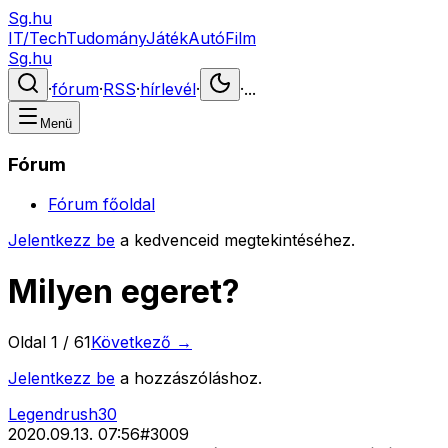
Sg.hu
IT/Tech
Tudomány
Játék
Autó
Film
Sg.hu
·
fórum
·
RSS
·
hírlevél
·
·
...
Menü
Fórum
Fórum főoldal
Jelentkezz be
a kedvenceid megtekintéséhez.
Milyen egeret?
Oldal
1
/
61
Következő →
Jelentkezz be
a hozzászóláshoz.
Legendrush30
2020.09.13. 07:56
#
3009