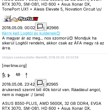
RTX 3070, SM-OB1, HD 600 + Asus Xonar DX,
TonePort UX1 + Alesis Elevate 5, Novation Circuit \o/
2018.05.09. 00:02
#
2966
1
Kérni kell Logitól és küldenek😊
A magyar ár az meg... nos szomorú😊 Mondjuk ha
sikerül Logitól rendelni, akkor csak az ÁFA megy rá az
árra.
Utoljára szerkesztette: MerlinW, 2018.05.09. 00:02:59
[merlinw.org]
2018.05.08. 23:42
#
2965
1
árukereső szerint bill 40k körül van. Ráadásul angol,
nem is magyar :/ (ansi)
ASUS B550-PLUS, AMD 5600X, 32 GB DDR4, EVGA
RTX 3070, SM-OB1, HD 600 + Asus Xonar DX,