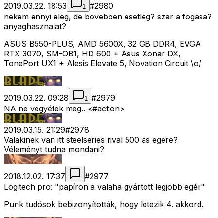
2019.03.22. 18:53
#
2980
1
nekem ennyi eleg, de bovebben esetleg? szar a fogasa?
anyaghasznalat?
ASUS B550-PLUS, AMD 5600X, 32 GB DDR4, EVGA
RTX 3070, SM-OB1, HD 600 + Asus Xonar DX,
TonePort UX1 + Alesis Elevate 5, Novation Circuit \o/
2019.03.22. 09:28
#
2979
1
NA ne vegyétek meg.. <#action>
2019.03.15. 21:29
#
2978
Valakinek van itt steelseries rival 500 as egere?
Véleményt tudna mondani?
2018.12.02. 17:37
#
2977
Logitech pro: "papíron a valaha gyártott legjobb egér"
Punk tudósok bebizonyították, hogy létezik 4. akkord.