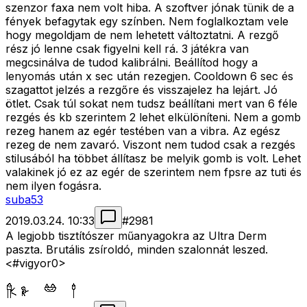
szenzor faxa nem volt hiba. A szoftver jónak tünik de a
fények befagytak egy színben. Nem foglalkoztam vele
hogy megoldjam de nem lehetett változtatni. A rezgő
rész jó lenne csak figyelni kell rá. 3 játékra van
megcsinálva de tudod kalibrálni. Beállítod hogy a
lenyomás után x sec után rezegjen. Cooldown 6 sec és
szagattot jelzés a rezgőre és visszajelez ha lejárt. Jó
ötlet. Csak túl sokat nem tudsz beállítani mert van 6 féle
rezgés és kb szerintem 2 lehet elkülöníteni. Nem a gomb
rezeg hanem az egér testében van a vibra. Az egész
rezeg de nem zavaró. Viszont nem tudod csak a rezgés
stilusából ha többet állítasz be melyik gomb is volt. Lehet
valakinek jó ez az egér de szerintem nem fpsre az tuti és
nem ilyen fogásra.
suba53
2019.03.24. 10:33
#
2981
A legjobb tisztítószer műanyagokra az Ultra Derm
paszta. Brutális zsíroldó, minden szalonnát leszed.
<#vigyor0>