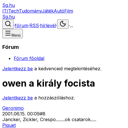
Sg.hu
IT/Tech
Tudomány
Játék
Autó
Film
Sg.hu
·
fórum
·
RSS
·
hírlevél
·
·
...
Menü
Fórum
Fórum főoldal
Jelentkezz be
a kedvenceid megtekintéséhez.
owen a király focista
Jelentkezz be
a hozzászóláshoz.
Geronimo
2001.06.15. 00:09
#
8
Jancker, Zickler, Crespo........ok csatarok.....
Piquet