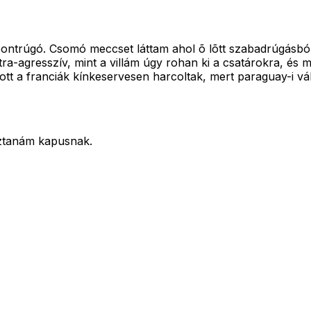
pontrúgó. Csomó meccset láttam ahol õ lõtt szabadrúgásból
a-agresszív, mint a villám úgy rohan ki a csatárokra, és m
tt a franciák kínkeservesen harcoltak, mert paraguay-i vál
sztanám kapusnak.