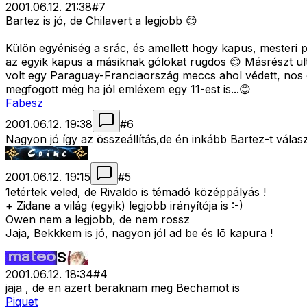
2001.06.12. 21:38
#
7
Bartez is jó, de Chilavert a legjobb 😊
Külön egyéniség a srác, és amellett hogy kapus, mesteri 
az egyik kapus a másiknak gólokat rugdos 😊 Másrészt ultr
volt egy Paraguay-Franciaország meccs ahol védett, nos o
megfogott még ha jól emléxem egy 11-est is...😊
Fabesz
2001.06.12. 19:38
#
6
Nagyon jó így az összeállítás,de én inkább Bartez-t vála
2001.06.12. 19:15
#
5
1etértek veled, de Rivaldo is témadó középpályás !
+ Zidane a világ (egyik) legjobb irányítója is :-)
Owen nem a legjobb, de nem rossz
Jaja, Bekkkem is jó, nagyon jól ad be és lõ kapura !
2001.06.12. 18:34
#
4
jaja , de en azert beraknam meg Bechamot is
Piquet