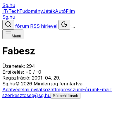
Sg.hu
IT/Tech
Tudomány
Játék
Autó
Film
Sg.hu
·
fórum
·
RSS
·
hírlevél
·
·
...
Menü
Fabesz
Üzenetek:
294
Értékelés:
+
0
/
-
0
Regisztráció:
2001. 04. 29.
Sg
.hu
©
2026
Minden jog fenntartva.
Adatvédelmi nyilatkozat
Impresszum
Fórum
E-mail:
szerkesztoseg@sg.hu
Sütibeállítások