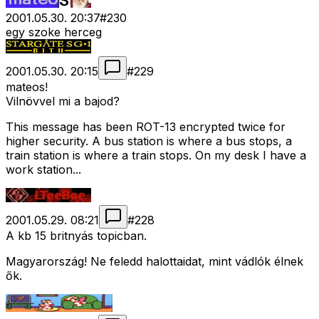
2001.05.30. 20:37
#
230
egy szoke herceg
2001.05.30. 20:15
#
229
mateos!
Vilnövvel mi a bajod?
This message has been ROT-13 encrypted twice for
higher security. A bus station is where a bus stops, a
train station is where a train stops. On my desk I have a
work station...
2001.05.29. 08:21
#
228
A kb 15 britnyás topicban.
Magyarország! Ne feledd halottaidat, mint vádlók élnek
ők.