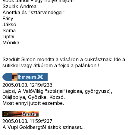
Koós János - egy hülye majom
Szulák Andrea
Anettka és "sztárvendégei"
Fásy
Jáksó
Soma
Liptai
Mónika
Szédült Simon mondta a vásáron a cukrásznak: Ide a
sütikkel vagy átkúrom a fejed a palánkon !
2005.01.03. 12:19
#
238
Lajcsi, A ValóVilág "sztárjai"(ágicaa, györgyusz),
OlájIbolya, Gyõzike, Kozsó.
Most ennyi jutott eszembe.
2005.01.03. 11:59
#
237
A Vupi Goldbergtõl ásítok szineset...