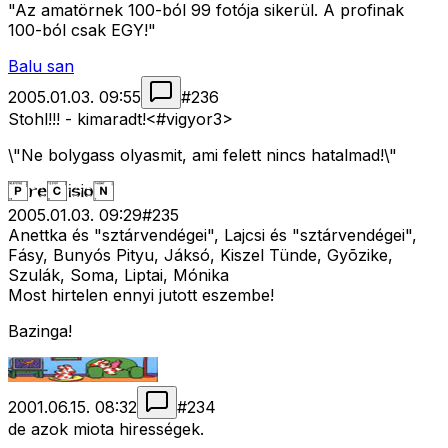
"Az amatörnek 100-ból 99 fotója sikerül. A profinak
100-ból csak EGY!"
Balu san
2005.01.03. 09:55
#
236
Stohl!!! - kimaradt!<#vigyor3>
\"Ne bolygass olyasmit, ami felett nincs hatalmad!\"
2005.01.03. 09:29
#
235
Anettka és "sztárvendégei", Lajcsi és "sztárvendégei",
Fásy, Bunyós Pityu, Jáksó, Kiszel Tünde, Gyõzike,
Szulák, Soma, Liptai, Mónika
Most hirtelen ennyi jutott eszembe!
Bazinga!
2001.06.15. 08:32
#
234
de azok miota hirességek.