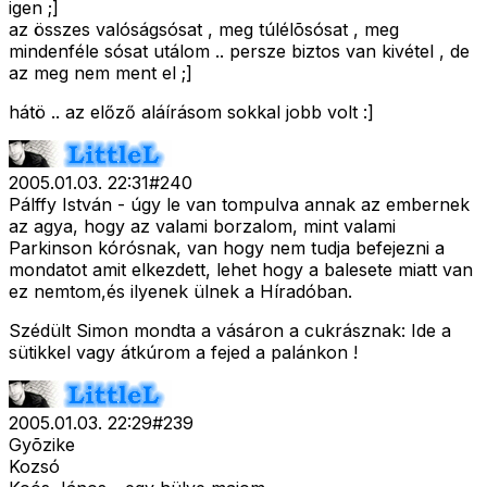
igen ;]
az összes valóságsósat , meg túlélõsósat , meg
mindenféle sósat utálom .. persze biztos van kivétel , de
az meg nem ment el ;]
hátö .. az előző aláírásom sokkal jobb volt :]
2005.01.03. 22:31
#
240
Pálffy István - úgy le van tompulva annak az embernek
az agya, hogy az valami borzalom, mint valami
Parkinson kórósnak, van hogy nem tudja befejezni a
mondatot amit elkezdett, lehet hogy a balesete miatt van
ez nemtom,és ilyenek ülnek a Híradóban.
Szédült Simon mondta a vásáron a cukrásznak: Ide a
sütikkel vagy átkúrom a fejed a palánkon !
2005.01.03. 22:29
#
239
Gyõzike
Kozsó