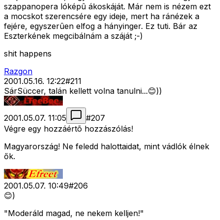
szappanopera lóképû ákoskáját. Már nem is nézem ezt
a mocskot szerencsére egy ideje, mert ha ránézek a
fejére, egyszerûen elfog a hányinger. Ez tuti. Bár az
Eszterkének megcibálnám a száját ;-)
shit happens
Razgon
2001.05.16. 12:22
#
211
SárSüccer, talán kellett volna tanulni...😊))
2001.05.07. 11:05
#
207
Végre egy hozzáértõ hozzászólás!
Magyarország! Ne feledd halottaidat, mint vádlók élnek
ők.
2001.05.07. 10:49
#
206
😊)
"Moderáld magad, ne nekem kelljen!"