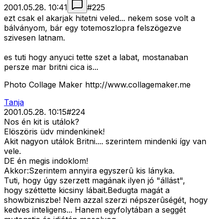
2001.05.28. 10:41
#
225
ezt csak el akarjak hitetni veled... nekem sose volt a
bálványom, bár egy totemoszlopra felszögezve
szivesen latnam.
es tuti hogy anyuci tette szet a labat, mostanaban
persze mar britni cica is...
Photo Collage Maker http://www.collagemaker.me
Tanja
2001.05.28. 10:15
#
224
Nos én kit is utálok?
Elöszöris üdv mindenkinek!
Akit nagyon utálok Britni.... szerintem mindenki így van
vele.
DE én megis indoklom!
Akkor:Szerintem annyira egyszerû kis lányka.
Tuti, hogy úgy szerzett magának ilyen jó "állást",
hogy széttette kicsiny lábait.Bedugta magát a
showbizniszbe! Nem azzal szerzi népszerûségét, hogy
kedves inteligens... Hanem egyfolytában a seggét