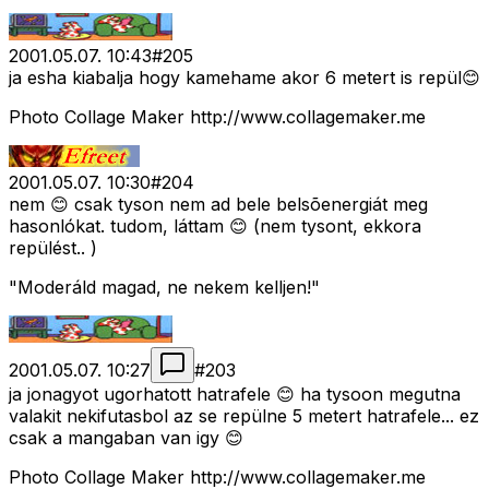
2001.05.07. 10:43
#
205
ja esha kiabalja hogy kamehame akor 6 metert is repül😊
Photo Collage Maker http://www.collagemaker.me
2001.05.07. 10:30
#
204
nem 😊 csak tyson nem ad bele belsõenergiát meg
hasonlókat. tudom, láttam 😊 (nem tysont, ekkora
repülést.. )
"Moderáld magad, ne nekem kelljen!"
2001.05.07. 10:27
#
203
ja jonagyot ugorhatott hatrafele 😊 ha tysoon megutna
valakit nekifutasbol az se repülne 5 metert hatrafele... ez
csak a mangaban van igy 😊
Photo Collage Maker http://www.collagemaker.me