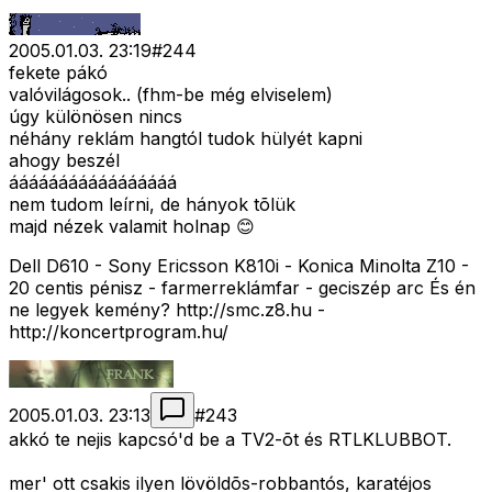
2005.01.03. 23:19
#
244
fekete pákó
valóvilágosok.. (fhm-be még elviselem)
úgy különösen nincs
néhány reklám hangtól tudok hülyét kapni
ahogy beszél
ááááááááááááááááá
nem tudom leírni, de hányok tõlük
majd nézek valamit holnap 😊
Dell D610 - Sony Ericsson K810i - Konica Minolta Z10 -
20 centis pénisz - farmerreklámfar - geciszép arc És én
ne legyek kemény? http://smc.z8.hu -
http://koncertprogram.hu/
2005.01.03. 23:13
#
243
akkó te nejis kapcsó'd be a TV2-õt és RTLKLUBBOT.
mer' ott csakis ilyen lövöldõs-robbantós, karatéjos