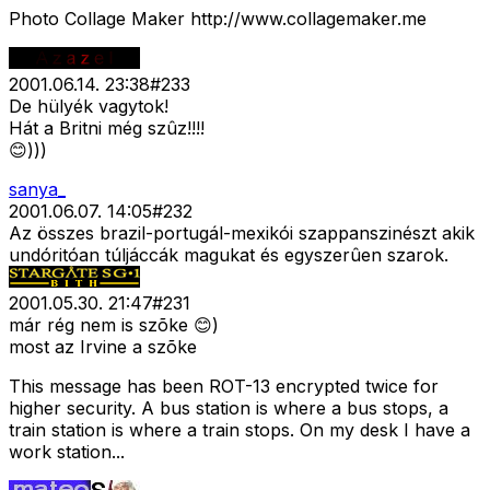
Photo Collage Maker http://www.collagemaker.me
2001.06.14. 23:38
#
233
De hülyék vagytok!
Hát a Britni még szûz!!!!
😊)))
sanya_
2001.06.07. 14:05
#
232
Az összes brazil-portugál-mexikói szappanszinészt akik
undóritóan túljáccák magukat és egyszerûen szarok.
2001.05.30. 21:47
#
231
már rég nem is szõke 😊)
most az Irvine a szõke
This message has been ROT-13 encrypted twice for
higher security. A bus station is where a bus stops, a
train station is where a train stops. On my desk I have a
work station...