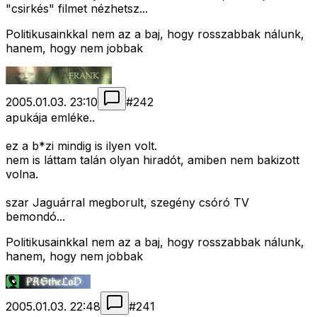
"csirkés" filmet nézhetsz...
Politikusainkkal nem az a baj, hogy rosszabbak nálunk,
hanem, hogy nem jobbak
2005.01.03. 23:10
#
242
apukája emléke..
ez a b*zi mindig is ilyen volt.
nem is láttam talán olyan hiradót, amiben nem bakizott
volna.
szar Jaguárral megborult, szegény csóró TV
bemondó...
Politikusainkkal nem az a baj, hogy rosszabbak nálunk,
hanem, hogy nem jobbak
2005.01.03. 22:48
#
241