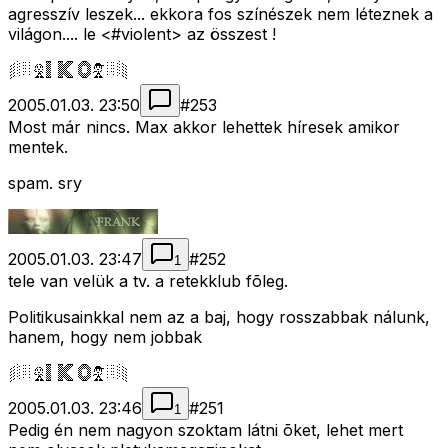
agresszív leszek... ekkora fos színészek nem léteznek a
világon.... le <#violent>
az összest !
2005.01.03. 23:50
#
253
Most már nincs. Max akkor lehettek híresek amikor
mentek.
spam. sry
2005.01.03. 23:47
#
252
1
tele van velük a tv. a retekklub fõleg.
Politikusainkkal nem az a baj, hogy rosszabbak nálunk,
hanem, hogy nem jobbak
2005.01.03. 23:46
#
251
1
Pedig én nem nagyon szoktam látni õket, lehet mert