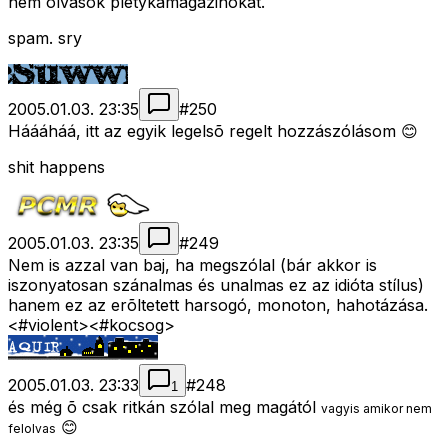
nem olvasok pletykamagazinokat.
spam. sry
2005.01.03. 23:35
#
250
Háááháá, itt az egyik legelsõ regelt hozzászólásom 😊
shit happens
2005.01.03. 23:35
#
249
Nem is azzal van baj, ha megszólal (bár akkor is
iszonyatosan szánalmas és unalmas ez az idióta stílus)
hanem ez az erõltetett harsogó, monoton, hahotázása.
<#violent>
<#kocsog>
2005.01.03. 23:33
#
248
1
és még õ csak ritkán szólal meg magától
vagyis amikor nem
😊
felolvas