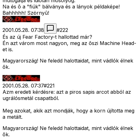
mutogatja és idiótán mosolyog.
Na és õ a "fiúk" bálványa és a lányok példaképe!
Bahhhhh! Szörnyû!
2001.05.28. 07:38
#
222
És az új Fear Factory-t hallottad már?
Én azt várom most nagyon, meg az õszi Machine Head-
et is.
Magyarország! Ne feledd halottaidat, mint vádlók élnek
ők.
2001.05.28. 07:37
#
221
Azm eredeti kérdésre: azt a piros sapis arcot abból az
ugrálósmetál csapatból.
Meg azokat, akik azt mondják, hogy a korn újította meg
a metált.
Magyarország! Ne feledd halottaidat, mint vádlók élnek
ők.