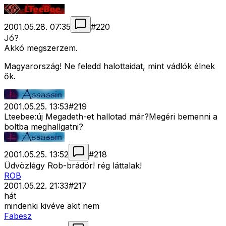
2001.05.28. 07:35
#
220
Jó?
Akkó megszerzem.
Magyarország! Ne feledd halottaidat, mint vádlók élnek
ők.
2001.05.25. 13:53
#
219
Lteebee:új Megadeth-et hallotad már?Megéri bemenni a
boltba meghallgatni?
2001.05.25. 13:52
#
218
Üdvözlégy Rob-brádör! rég láttalak!
ROB
2001.05.22. 21:33
#
217
hát
mindenki kivéve akit nem
Fabesz