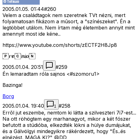
2005.01.05. 01:44
#
260
Velem a családtagok nem szeretnek TVt nézni, mert
folyamatosan fikázom a mûsort, a "színészeket". Én a
legtöbbet utálom. Nem írtam még életemben annyit mint
amennyit most ide kéne..
https://www.youtube.com/shorts/zECTF2H8Jp8
2005.01.04. 20:51
#
259
Én lemaradtam róla sajnos <#szomoru1>
Bazinga!
Borg
2005.01.04. 19:40
#
258
1
Errõl jut eszembe, nemtom ki látta a szilveszteri 7i7-est...
Na ott röhögtem egy marhanagyot, mikor a két fószer
befutott a stúdióba, elkezdték lökni a hülye dumájukat,
és a Gálvölgyi mindegyikre rákérdezett, hogy "És..és
elnézést, MAGA KI?" 😄DD