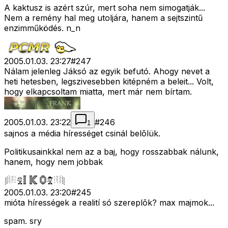
A kaktusz is azért szúr, mert soha nem simogatják...
Nem a remény hal meg utoljára, hanem a sejtszintű
enzimműködés. n_n
2005.01.03. 23:27
#
247
Nálam jelenleg Jáksó az egyik befutó. Ahogy nevet a
heti hetesben, legszivesebben kitépném a beleit... Volt,
hogy elkapcsoltam miatta, mert már nem bírtam.
2005.01.03. 23:22
#
246
1
sajnos a média hírességet csinál belõlük.
Politikusainkkal nem az a baj, hogy rosszabbak nálunk,
hanem, hogy nem jobbak
2005.01.03. 23:20
#
245
mióta hírességek a realití só szereplõk? max majmok...
spam. sry