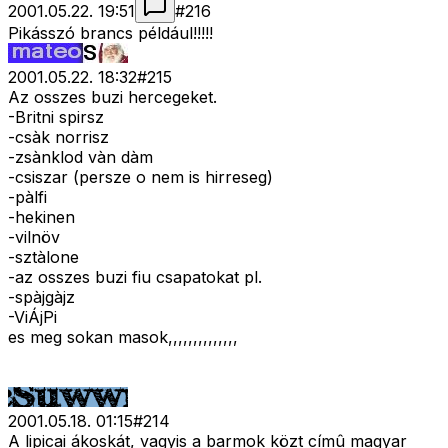
2001.05.22. 19:51
#
216
Pikásszó brancs például!!!!!
2001.05.22. 18:32
#
215
Az osszes buzi hercegeket.
-Britni spirsz
-csàk norrisz
-zsànklod vàn dàm
-csiszar (persze o nem is hirreseg)
-pàlfi
-hekinen
-vilnöv
-sztàlone
-az osszes buzi fiu csapatokat pl.
-spàjgàjz
-ViÁjPi
es meg sokan masok,,,,,,,,,,,,,,
2001.05.18. 01:15
#
214
A lipicai ákoskát, vagyis a barmok közt címû magyar