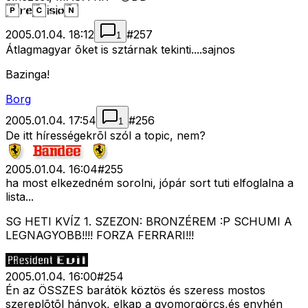
2005.01.04. 18:12
#
257
1
Átlagmagyar õket is sztárnak tekinti....sajnos
Bazinga!
Borg
2005.01.04. 17:54
#
256
1
De itt hírességekrõl szól a topic, nem?
2005.01.04. 16:04
#
255
ha most elkezedném sorolni, jópár sort tuti elfoglalna a
lista...
SG HETI KVÍZ 1. SZEZON: BRONZÉREM :P SCHUMI A
LEGNAGYOBB!!!! FORZA FERRARI!!!
2005.01.04. 16:00
#
254
Én az ÖSSZES barátök köztös és szeress mostos
szereplõtõl hányok, elkap a gyomorgörcs,és enyhén