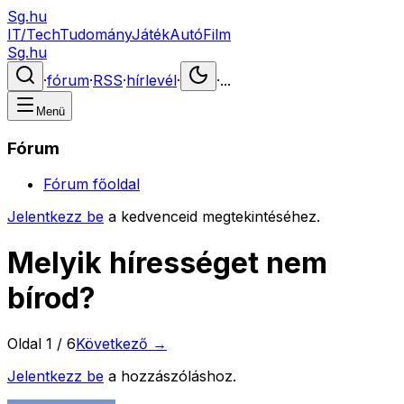
Sg.hu
IT/Tech
Tudomány
Játék
Autó
Film
Sg.hu
·
fórum
·
RSS
·
hírlevél
·
·
...
Menü
Fórum
Fórum főoldal
Jelentkezz be
a kedvenceid megtekintéséhez.
Melyik hírességet nem
bírod?
Oldal
1
/
6
Következő →
Jelentkezz be
a hozzászóláshoz.