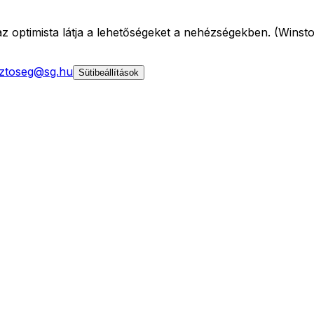
z optimista látja a lehetőségeket a nehézségekben. (Winsto
ztoseg@sg.hu
Sütibeállítások