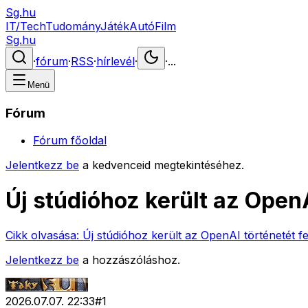
Sg.hu
IT/Tech
Tudomány
Játék
Autó
Film
Sg.hu
·
fórum
·
RSS
·
hírlevél
·
·
...
Menü
Fórum
Fórum főoldal
Jelentkezz be
a kedvenceid megtekintéséhez.
Új stúdióhoz került az OpenA
Cikk olvasása:
Új stúdióhoz került az OpenAI történetét fel
Jelentkezz be
a hozzászóláshoz.
2026.07.07. 22:33
#
1