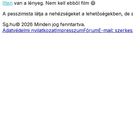
Itten
van a lényeg. Nem kell ebből film 😄
A pesszimista látja a nehézségeket a lehetőségekben, de a
Sg
.hu
©
2026
Minden jog fenntartva.
Adatvédelmi nyilatkozat
Impresszum
Fórum
E-mail:
szerkes