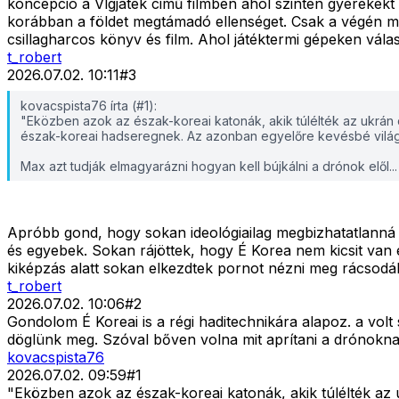
koncepció a Vlgjáték cimű filmben ahol szintén gyerekekt 
korábban a földet megtámadó ellenséget. Csak a végén m
csillagharcos könyv és film. Ahol játéktermi gépeken vála
t_robert
2026.07.02. 10:11
#
3
kovacspista76 írta (#1):
"Eközben azok az észak-koreai katonák, akik túlélték az ukrán d
észak-koreai hadseregnek. Az azonban egyelőre kevésbé világo
Max azt tudják elmagyarázni hogyan kell bújkálni a drónok elől...
Apróbb gond, hogy sokan ideológiailag megbizhatatlanná vá
és egyebek. Sokan rájöttek, hogy É Korea nem kicsit van e
kiképzás alatt sokan elkezdtek pornot nézni meg rácsodál
t_robert
2026.07.02. 10:06
#
2
Gondolom É Koreai is a régi haditechnikára alapoz. a volt s
döglünk meg. Szóval bőven volna mit aprítani a drónokna
kovacspista76
2026.07.02. 09:59
#
1
"Eközben azok az észak-koreai katonák, akik túlélték az 