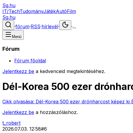
Sg.hu
IT/Tech
Tudomány
Játék
Autó
Film
Sg.hu
·
fórum
·
RSS
·
hírlevél
·
·
...
Menü
Fórum
Fórum főoldal
Jelentkezz be
a kedvenceid megtekintéséhez.
Dél-Korea 500 ezer drónhar
Cikk olvasása:
Dél-Korea 500 ezer drónharcost képez ki 
Jelentkezz be
a hozzászóláshoz.
t_robert
2026.07.03. 12:58
#
6