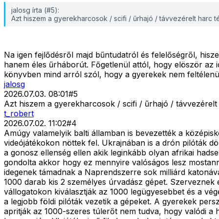
jalosg írta (#5):
Azt hiszem a gyerekharcosok / scifi / űrhajó / távvezérelt harc t
Na igen fejlődésről majd bűntudatról és felelőségről, hisze
hanem éles űrháborút. Főgetlenül attól, hogy elöször az
könyvben mind arról szól, hogy a gyerekek nem feltélenül
jalosg
2026.07.03. 08:01
#
5
Azt hiszem a gyerekharcosok / scifi / űrhajó / távvezérelt
t_robert
2026.07.02. 11:02
#
4
Amúgy valamelyik balti államban is bevezették a középisk
videójátékokon nöttek fel. Ukrajnában is a drón pilóták d
a gonosz ellenség ellen akik leginkább olyan afrikai hads
gondolta akkor hogy ez mennyire valóságos lesz mostanra.
idegenek támadnak a Naprendszerre sok milliárd katonával
1000 darab kis 2 személyes úrvadász gépet. Szerveznek e
vállogatokon kiválasztják az 1000 legügyesebbet és a vég
a legjobb földi pilóták vezetik a gépeket. A gyerekek pe
apritják az 1000-szeres túlerőt nem tudva, hogy valódi a