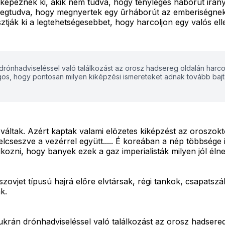
képeznek ki, akik nem tudva, hogy tényleges háborút irányít
egtudva, hogy megnyertek egy űrháborút az emberiségnek.
sztják ki a legtehetségesebbet, hogy harcoljon egy valós el
rónhadviseléssel való találkozást az orosz hadsereg oldalán harcol
s, hogy pontosan milyen kiképzési ismereteket adnak tovább bajt
ltak. Azért kaptak valami elözetes kiképzést az oroszoktól
lcseszve a vezérrel együtt..... É koreában a nép többsége i
kozni, hogy banyek ezek a gaz imperialisták milyen jól éln
zovjet típusú hajrá előre elvtársak, régi tankok, csapatszáll
k.
ukrán drónhadviseléssel való találkozást az orosz hadsere