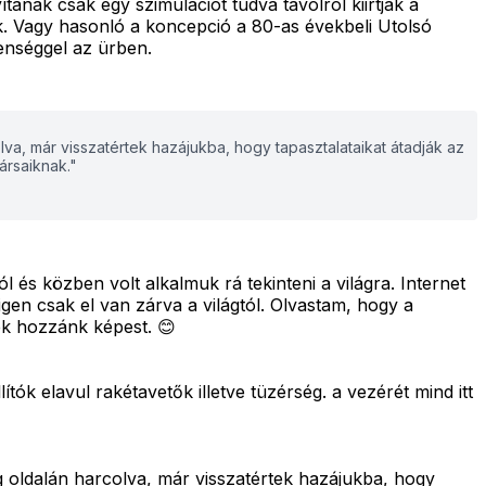
anak csak egy szimulációt tudva távolról kiirtják a
 Vagy hasonló a koncepció a 80-as évekbeli Utolsó
lenséggel az ürben.
va, már visszatértek hazájukba, hogy tapasztalataikat átadják az
ársaiknak."
 és közben volt alkalmuk rá tekinteni a világra. Internet
gen csak el van zárva a világtól. Olvastam, hogy a
ek hozzánk képest. 😊
ítók elavul rakétavetők illetve tüzérség. a vezérét mind itt
g oldalán harcolva, már visszatértek hazájukba, hogy