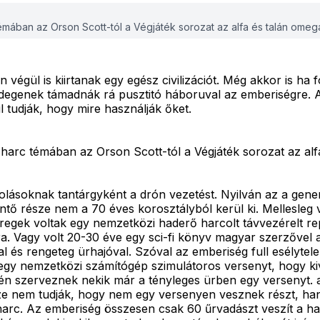
émában az Orson Scott-tól a Végjáték sorozat az alfa és talán omega 
n végül is kiirtanak egy egész civilizációt. Még akkor is ha
 idegenek támadnák rá pusztitó háboruval az emberiségre.
 tudják, hogy mire használják őket.
 harc témában az Orson Scott-tól a Végjáték sorozat az alfa
olásoknak tantárgyként a drón vezetést. Nyilván az a gener
öntő része nem a 70 éves korosztályból kerül ki. Mellesleg 
eregek voltak egy nemzetközi haderő harcolt távvezérelt re
 Vagy volt 20-30 éve egy sci-fi könyv magyar szerzővel am
 és rengeteg ürhajóval. Szóval az emberiség full esélytele
gy nemzetközi számítógép szimulátoros versenyt, hogy kiv
én szerveznek nekik már a tényleges ürben egy versenyt. a
rsze nem tudják, hogy nem egy versenyen vesznek részt, han
 harc. Az emberiség összesen csak 60 űrvadászt veszít a ha