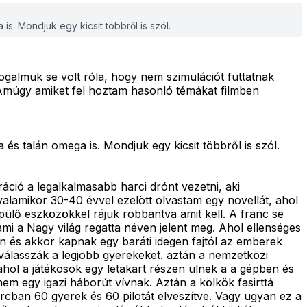
is. Mondjuk egy kicsit többről is szól.
 fogalmuk se volt róla, hogy nem szimulációt futtatnak
 Amúgy amiket fel hoztam hasonló témákat filmben
 és talán omega is. Mondjuk egy kicsit többről is szól.
áció a legalkalmasabb harci drónt vezetni, aki
valamikor 30-40 évvel ezelött olvastam egy novellát, ahol
pülő eszközökkel rájuk robbantva amit kell. A franc se
i a Nagy világ regatta néven jelent meg. Ahol ellenséges
n és akkor kapnak egy baráti idegen fajtól az emberek
álasszák a legjobb gyerekeket. aztán a nemzetközi
hol a játékosok egy letakart részen ülnek a a gépben és
em egy igazi háborút vívnak. Aztán a kölkök fasirttá
rcban 60 gyerek és 60 pilotát elveszítve. Vagy ugyan ez a