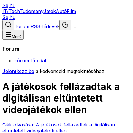
Sg.hu
IT/Tech
Tudomány
Játék
Autó
Film
Sg.hu
·
fórum
·
RSS
·
hírlevél
·
·
...
Menü
Fórum
Fórum főoldal
Jelentkezz be
a kedvenceid megtekintéséhez.
A játékosok fellázadtak a
digitálisan eltüntetett
videojátékok ellen
Cikk olvasása:
A játékosok fellázadtak a digitálisan
eltüntetett videojátékok ellen