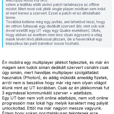
Macropus Rufus írta (#5):
sztem a leállítás előtti utolsó patch tartalmazza az offline
módot. Mert most sok játék single player módban sem indul
el mert keresi a szervert. Ezzel a patch-el ez áthidalható
lenne.
Továbbá kellene még egy javítás, ami lehetővé teszi, hogy
én otthon futtassak egy dedikált szervert (kb. mint sok-sok
évvel ezelőtt egy UT vagy egy Quake esetében). Okés,
hogy ebben az esetben nem lesz olyan egyszerű a világ
másik lévén lévő játékossal játszani, de a haverokkal egy
klasszikus lan parti bármikor össze hozható.
Én mobilra egy multiplayer játékot fejlesztek, és már én
magam sem tudok siman dedikált szervert csinálni csak
úgy simán, mert havidíjas multiplayer szolgáltatást
használok (Photon), és addig működik ameddig fizetek,
arról nem is beszélve hogy már rég nem olyan világot
élünk mint az UT korábban. Csak az én játékomnak fut
3 egymással kommunkáló szerver + adatbázis.
Egy UT-ban nem volt online adatbázis, nem volt online
progressiön max lokál hgy melyik karaktert meg pályát
unlockoltad. Ettől ma már nagyon messze vagyunk.
Értem hogy sokan nosztalgikusan tekintenek erre