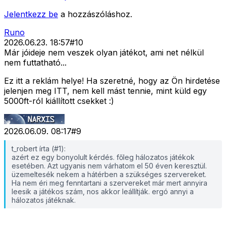
Jelentkezz be
a hozzászóláshoz.
Runo
2026.06.23. 18:57
#
10
Már jóideje nem veszek olyan játékot, ami net nélkül
nem futtatható...
Ez itt a reklám helye! Ha szeretné, hogy az Ön hirdetése
jelenjen meg ITT, nem kell mást tennie, mint küld egy
5000ft-ról kiállított csekket :)
2026.06.09. 08:17
#
9
t_robert írta (#1):
azért ez egy bonyolult kérdés. főleg hálozatos játékok
esetében. Azt ugyanis nem várhatom el 50 éven keresztül.
üzemeltesék nekem a hátérben a szükséges szervereket.
Ha nem éri meg fenntartani a szervereket már mert annyira
leesik a játékos szám, nos akkor leállítják. ergó annyi a
hálozatos játéknak.