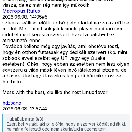
vissza, de ez már rég nem így működik.
Macropus Rufus
2026.06.08. 14:05
#
5
sztem a leállítás előtti utolsó patch tartalmazza az offline
módot. Mert most sok játék single player módban sem
indul el mert keresi a szervert. Ezzel a patch-el ez
áthidalható lenne.
Továbbá kellene még egy javítás, ami lehetővé teszi,
hogy én otthon futtassak egy dedikált szervert (kb. mint
sok-sok évvel ezelőtt egy UT vagy egy Quake
esetében). Okés, hogy ebben az esetben nem lesz olyan
egyszerű a világ másik lévén lévő játékossal játszani, de
a haverokkal egy klasszikus lan parti bármikor össze
hozható.
Mess with the best, die like the rest Linux4ever
bdzsana
2026.06.08. 13:57
#
4
HubaBuba írta (#3):
Ezért kell valaki, aki pl. előírja, hogy a szerver kódját adják ki,
ha már a fejlesztő cég nem akarja/tudja üzemeltetni.