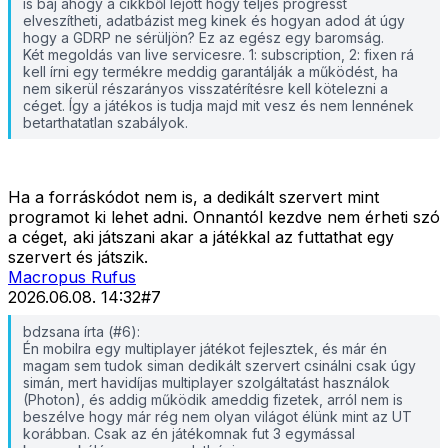
is baj ahogy a cikkből lejött hogy teljes progresst
elveszítheti, adatbázist meg kinek és hogyan adod át úgy
hogy a GDRP ne sérüljön? Ez az egész egy baromság.
Két megoldás van live servicesre. 1: subscription, 2: fixen rá
kell írni egy termékre meddig garantálják a működést, ha
nem sikerül részarányos visszatérítésre kell kötelezni a
céget. Így a játékos is tudja majd mit vesz és nem lennének
betarthatatlan szabályok.
Ha a forráskódot nem is, a dedikált szervert mint
programot ki lehet adni. Onnantól kezdve nem érheti szó
a céget, aki játszani akar a játékkal az futtathat egy
szervert és játszik.
Macropus Rufus
2026.06.08. 14:32
#
7
bdzsana írta (#6):
Én mobilra egy multiplayer játékot fejlesztek, és már én
magam sem tudok siman dedikált szervert csinálni csak úgy
simán, mert havidíjas multiplayer szolgáltatást használok
(Photon), és addig működik ameddig fizetek, arról nem is
beszélve hogy már rég nem olyan világot élünk mint az UT
korábban. Csak az én játékomnak fut 3 egymással