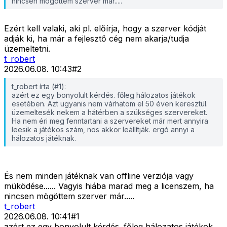
nincsen mögöttem szerver már.....
Ezért kell valaki, aki pl. előírja, hogy a szerver kódját
adják ki, ha már a fejlesztő cég nem akarja/tudja
üzemeltetni.
t_robert
2026.06.08. 10:43
#
2
t_robert írta (#1):
azért ez egy bonyolult kérdés. főleg hálozatos játékok
esetében. Azt ugyanis nem várhatom el 50 éven keresztül.
üzemeltesék nekem a hátérben a szükséges szervereket.
Ha nem éri meg fenntartani a szervereket már mert annyira
leesik a játékos szám, nos akkor leállítják. ergó annyi a
hálozatos játéknak.
És nem minden játéknak van offline verziója vagy
müködése...... Vagyis hiába marad meg a licenszem, ha
nincsen mögöttem szerver már.....
t_robert
2026.06.08. 10:41
#
1
azért ez egy bonyolult kérdés. főleg hálozatos játékok