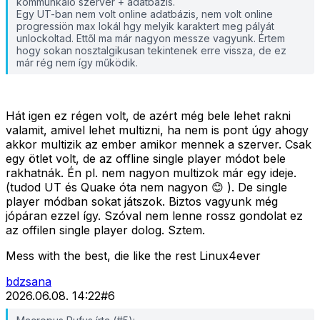
kommunkáló szerver + adatbázis.
Egy UT-ban nem volt online adatbázis, nem volt online
progressiön max lokál hgy melyik karaktert meg pályát
unlockoltad. Ettől ma már nagyon messze vagyunk. Értem
hogy sokan nosztalgikusan tekintenek erre vissza, de ez
már rég nem így működik.
Hát igen ez régen volt, de azért még bele lehet rakni
valamit, amivel lehet multizni, ha nem is pont úgy ahogy
akkor multizik az ember amikor mennek a szerver. Csak
egy ötlet volt, de az offline single player módot bele
rakhatnák. Én pl. nem nagyon multizok már egy ideje.
(tudod UT és Quake óta nem nagyon 😊 ). De single
player módban sokat játszok. Biztos vagyunk még
jópáran ezzel így. Szóval nem lenne rossz gondolat ez
az offilen single player dolog. Sztem.
Mess with the best, die like the rest Linux4ever
bdzsana
2026.06.08. 14:22
#
6