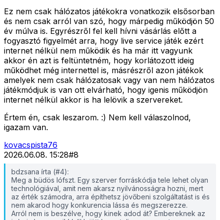
Ez nem csak hálózatos játékokra vonatkozik elsősorban
és nem csak arról van szó, hogy márpedig működjön 50
év múlva is. Egyrészről fel kell hívni vásárlás előtt a
fogyasztó figyelmét arra, hogy live service játék ezért
internet nélkül nem működik és ha már itt vagyunk
akkor én azt is feltüntetném, hogy korlátozott ideig
működhet még internettel is, másrészről azon játékok
amelyek nem csak hálózatosak vagy van nem hálózatos
játékmódjuk is van ott elvárható, hogy igenis működjön
internet nélkül akkor is ha lelövik a szervereket.
Értem én, csak leszarom. :) Nem kell válaszolnod,
igazam van.
kovacspista76
2026.06.08. 15:28
#
8
bdzsana írta (#4):
Meg a büdös lófszt. Egy szerver forráskódja tele lehet olyan
technológiával, amit nem akarsz nyilvánosságra hozni, mert
az érték számodra, arra építhetsz jövőbeni szolgáltatást is és
nem akarod hogy konkurencia lássa és megszerezze.
Arról nem is beszélve, hogy kinek adod át? Embereknek az