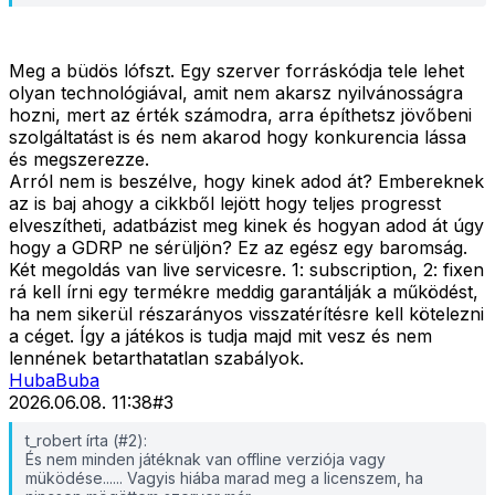
Meg a büdös lófszt. Egy szerver forráskódja tele lehet
olyan technológiával, amit nem akarsz nyilvánosságra
hozni, mert az érték számodra, arra építhetsz jövőbeni
szolgáltatást is és nem akarod hogy konkurencia lássa
és megszerezze.
Arról nem is beszélve, hogy kinek adod át? Embereknek
az is baj ahogy a cikkből lejött hogy teljes progresst
elveszítheti, adatbázist meg kinek és hogyan adod át úgy
hogy a GDRP ne sérüljön? Ez az egész egy baromság.
Két megoldás van live servicesre. 1: subscription, 2: fixen
rá kell írni egy termékre meddig garantálják a működést,
ha nem sikerül részarányos visszatérítésre kell kötelezni
a céget. Így a játékos is tudja majd mit vesz és nem
lennének betarthatatlan szabályok.
HubaBuba
2026.06.08. 11:38
#
3
t_robert írta (#2):
És nem minden játéknak van offline verziója vagy
müködése...... Vagyis hiába marad meg a licenszem, ha