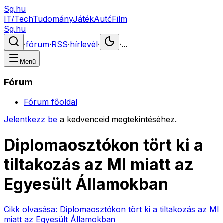
Sg.hu
IT/Tech
Tudomány
Játék
Autó
Film
Sg.hu
·
fórum
·
RSS
·
hírlevél
·
·
...
Menü
Fórum
Fórum főoldal
Jelentkezz be
a kedvenceid megtekintéséhez.
Diplomaosztókon tört ki a
tiltakozás az MI miatt az
Egyesült Államokban
Cikk olvasása:
Diplomaosztókon tört ki a tiltakozás az MI
miatt az Egyesült Államokban