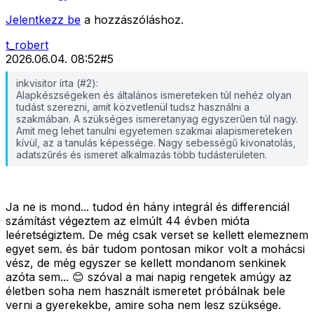
Jelentkezz be
a hozzászóláshoz.
t_robert
2026.06.04. 08:52
#
5
inkvisitor írta (#2):
Alapkészségeken és általános ismereteken túl nehéz olyan
tudást szerezni, amit közvetlenül tudsz használni a
szakmában. A szükséges ismeretanyag egyszerűen túl nagy.
Amit meg lehet tanulni egyetemen szakmai alapismereteken
kívül, az a tanulás képessége. Nagy sebességű kivonatolás,
adatszűrés és ismeret alkalmazás több tudásterületen.
Ja ne is mond... tudod én hány integrál és differenciál
számítást végeztem az elmúlt 44 évben mióta
leéretségiztem. De még csak verset se kellett elemeznem
egyet sem. és bár tudom pontosan mikor volt a mohácsi
vész, de még egyszer se kellett mondanom senkinek
azóta sem... 😊 szóval a mai napig rengetek amúgy az
életben soha nem használt ismeretet próbálnak bele
verni a gyerekekbe, amire soha nem lesz szüksége.