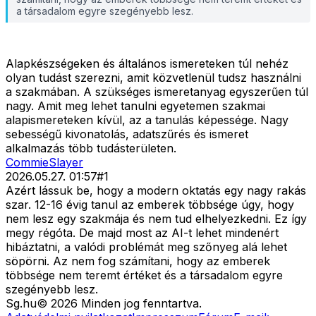
a társadalom egyre szegényebb lesz.
Alapkészségeken és általános ismereteken túl nehéz
olyan tudást szerezni, amit közvetlenül tudsz használni
a szakmában. A szükséges ismeretanyag egyszerűen túl
nagy. Amit meg lehet tanulni egyetemen szakmai
alapismereteken kívül, az a tanulás képessége. Nagy
sebességű kivonatolás, adatszűrés és ismeret
alkalmazás több tudásterületen.
CommieSlayer
2026.05.27. 01:57
#
1
Azért lássuk be, hogy a modern oktatás egy nagy rakás
szar. 12-16 évig tanul az emberek többsége úgy, hogy
nem lesz egy szakmája és nem tud elhelyezkedni. Ez így
megy régóta. De majd most az AI-t lehet mindenért
hibáztatni, a valódi problémát meg szőnyeg alá lehet
söpörni. Az nem fog számítani, hogy az emberek
többsége nem teremt értéket és a társadalom egyre
szegényebb lesz.
Sg
.hu
©
2026
Minden jog fenntartva.