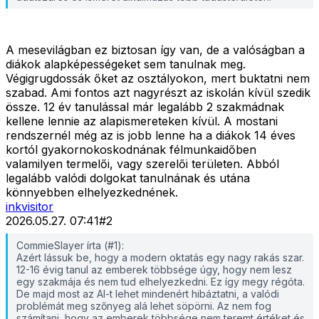
A mesevilágban ez biztosan így van, de a valóságban a
diákok alapképességeket sem tanulnak meg.
Végigrugdossák őket az osztályokon, mert buktatni nem
szabad. Ami fontos azt nagyrészt az iskolán kívül szedik
össze. 12 év tanulással már legalább 2 szakmádnak
kellene lennie az alapismereteken kívül. A mostani
rendszernél még az is jobb lenne ha a diákok 14 éves
kortól gyakornokoskodnának félmunkaidőben
valamilyen termelői, vagy szerelői területen. Abból
legalább valódi dolgokat tanulnának és utána
könnyebben elhelyezkednének.
inkvisitor
2026.05.27. 07:41
#
2
CommieSlayer írta (#1):
Azért lássuk be, hogy a modern oktatás egy nagy rakás szar.
12-16 évig tanul az emberek többsége úgy, hogy nem lesz
egy szakmája és nem tud elhelyezkedni. Ez így megy régóta.
De majd most az AI-t lehet mindenért hibáztatni, a valódi
problémát meg szőnyeg alá lehet söpörni. Az nem fog
számítani, hogy az emberek többsége nem teremt értéket és