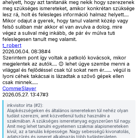
ahelyett, hogy azt tanitanák meg nekik hogy szerezenek
meg szükséges ismereteket, amikor konkrétan szüksége
lesz rá, holt és felesleges információ halmaz helyett....
Mikor odajut a gyerek, hogy tanul valamit közép vagy
felső suliban már akkor el van avulva a dolog. mire
végez a sulival még inkább, de pár év múlva tuti
feleslegesen tanult meg valamit.
t_robert
2026.06.04. 08:38
#
4
Szerintem pont így voltak a patkoló kovácsok, mikor
megjelentek az autók.... 😊 lehet úgye szembe menni a
világgal és fejlődéssel csak túl sokat nem ér...... végül is
lyoni céhek takácsai is lázadtak a szővő gépek ellen
csak minnek.....
CommieSlayer
2026.05.27. 13:47
#
3
inkvisitor írta (#2):
Alapkészségeken és általános ismereteken túl nehéz olyan
tudást szerezni, amit közvetlenül tudsz használni a
szakmában. A szükséges ismeretanyag egyszerűen túl nagy.
Amit meg lehet tanulni egyetemen szakmai alapismereteken
kívül, az a tanulás képessége. Nagy sebességű kivonatolás,
adatszűrés és ismeret alkalmazás több tudásterületen.