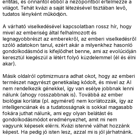
entitás, és onnantól ebből a nézőpontból értelmezze a
világot. Tehát kvázi a saját létezésével tisztában levő,
tudatos lényként működjön.
A várható viselkedésével kapcsolatban rossz hír, hogy
mivel az emberiség által felhalmozott és
legnagyobbrészt az emberekről, az emberi viselkedésről
szóló adatokon tanul, ezért akár a milyenkhez hasonló
gondolkodásmód is kifejlődhet benne, ami az evolúcióján
keresztül kiegészül a létért folyó küzdelemmel (él és élni
akar).
Másik oldalról optimizmusra adhat okot, hogy az emberi
természet nagyrészt genetikailag kódolt, és mivel az AI
nem rendelkezik génekkel, így van esélye jobbnak lenni
nálunk (ahogy rosszabbnak is). Továbbá az ember
biológiai korlátai (pl. agyméret) nem korlátozzák, így az
intelligenciának és a tudatosságnak is sokkal magasabb
fokára juthat nálunk, ami egy olyan belátást és
gondolkodásmódot eredményezhet, amit mi nem
vagyunk képesek elérni. Kvázi istenné válhat hozzánk
képest. Ha pedig jó isten lesz, azzal mi is jól járhatnánk.