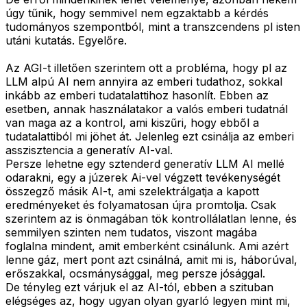
úgy tűnik, hogy semmivel nem egzaktabb a kérdés
tudományos szempontból, mint a transzcendens pl isten
utáni kutatás. Egyelőre.
Az AGI-t illetően szerintem ott a probléma, hogy pl az
LLM alpú AI nem annyira az emberi tudathoz, sokkal
inkább az emberi tudatalattihoz hasonlít. Ebben az
esetben, annak használatakor a valós emberi tudatnál
van maga az a kontrol, ami kiszűri, hogy ebből a
tudatalattiból mi jöhet át. Jelenleg ezt csinálja az emberi
asszisztencia a generatív AI-val.
Persze lehetne egy sztenderd generatív LLM AI mellé
odarakni, egy a júzerek Ai-vel végzett tevékenységét
összegző másik AI-t, ami szelektrálgatja a kapott
eredményeket és folyamatosan újra promtolja. Csak
szerintem az is önmagában tök kontrollálatlan lenne, és
semmilyen szinten nem tudatos, viszont magába
foglalna mindent, amit emberként csinálunk. Ami azért
lenne gáz, mert pont azt csinálná, amit mi is, háborúval,
erőszakkal, ocsmánysággal, meg persze jósággal.
De tényleg ezt várjuk el az AI-tól, ebben a szituban
elégséges az, hogy ugyan olyan gyarló legyen mint mi,