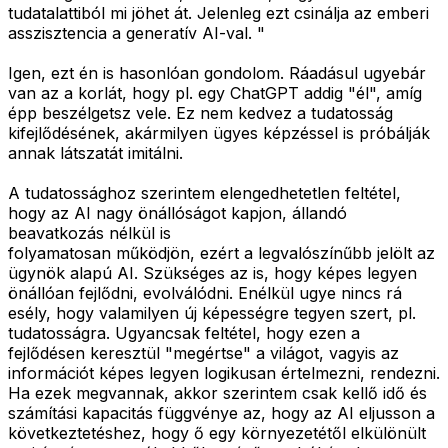
tudatalattiból mi jöhet át. Jelenleg ezt csinálja az emberi
asszisztencia a generatív AI-val. "
Igen, ezt én is hasonlóan gondolom. Ráadásul ugyebár
van az a korlát, hogy pl. egy ChatGPT addig "él", amíg
épp beszélgetsz vele. Ez nem kedvez a tudatosság
kifejlődésének, akármilyen ügyes képzéssel is próbálják
annak látszatát imitálni.
A tudatossághoz szerintem elengedhetetlen feltétel,
hogy az AI nagy önállóságot kapjon, állandó
beavatkozás nélkül is
folyamatosan működjön, ezért a legvalószínűbb jelölt az
ügynök alapú AI. Szükséges az is, hogy képes legyen
önállóan fejlődni, evolválódni. Enélkül ugye nincs rá
esély, hogy valamilyen új képességre tegyen szert, pl.
tudatosságra. Ugyancsak feltétel, hogy ezen a
fejlődésen keresztül "megértse" a világot, vagyis az
információt képes legyen logikusan értelmezni, rendezni.
Ha ezek megvannak, akkor szerintem csak kellő idő és
számítási kapacitás függvénye az, hogy az AI eljusson a
következtetéshez, hogy ő egy környezetétől elkülönült