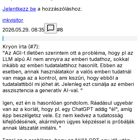
Jelentkezz be
a hozzászóláshoz.
inkvisitor
2026.05.29. 08:35
#
8
Kryon írta (#7):
"Az AGI-t illetően szerintem ott a probléma, hogy pl az
LLM alpú AI nem annyira az emberi tudathoz, sokkal
inkább az emberi tudatalattihoz hasonlít. Ebben az
esetben, annak használatakor a valós emberi tudatnál
van maga az a kontrol, ami kiszűri, hogy ebből a
tudatalattiból mi jöhet át. Jelenleg ezt csinálja az emberi
asszisztencia a generatív AI-val. "
Igen, ezt én is hasonlóan gondolom. Ráadásul ugyebár
van az a korlát, hogy pl. egy ChatGPT addig "él", amíg
épp beszélgetsz vele. Ez nem kedvez a tudatosság
kifejlődésének, akármilyen ügyes képzéssel is próbálják
annak látszatát imitálni. "