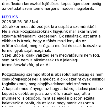
önreflexión keresztül fejlődésre képes ágensben pedig
az öntudat szerintem emergens módon megjelenik.
N3XUS6
2026.05.26. 09:31
#
4
Jó, akkor most dörzsöljük ki a csipát a szemünkből.
Ne a vuzi közgizdászoknak higyjünk már akármilyen
szakmai/társadalmi kérdésben. Ők kitalálták, azt amit a
cikkben is írnak, hogy a tőkés majd lenyúlja az
erőforrásokat, meg kirúgja a melóst és csak luxiszázra
termel gyak saját magának.
Szép utópia, csak valszeg sem megvalósulni nem fog,
sem prdig nem is alkalmasak rá a jelenlegi
termelőeszközök, pl az AI.
Közgizdasági szempontból is abszolút balfaxság és nem
csak jófejségből kell a melóst, a cikk szerint gyak alibiből
foglalkoztatni, meg alapjövedelmet adni számára.
A kapitalizmus lényege az hogy a bázis, eladási piachoz
képest olcsóbban jutsz az erőforrásokhoz, ott a
munkaerő is olcsóbb, mint az eladási piacon ezáltal
keletkezik a profit, de az igazi nagy manit viszont a