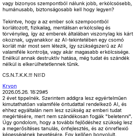
vagy bizonyos szempontból nálunk jobb, erkölcsösebb,
humánusabb, biztonságosabb kell hogy legyen?
Tekintve, hogy a az ember sok szempoontból
korlátozott, fizikailag, mentálisan erkölcsileg és
törvényileg, így az emberek általában viszonylag kis kárt
okoznak, ugyanakkor az AI-tekintetében egy csomó
korlát már most sem létezik, így szükségszerű az AI
valamiféle kontrolja, vagy akár magasabb erkölcsisége.
Enélkül annak destruktív hatása, még tudat és szándék
nélkül is elkerülhetetlennek tűnik.
CS.N.T.K.K.!!! NI!:D
Kryon
2026.05.26. 18:29
#
5
2 évet tippelnék. Szerintem addigra lesz egyértelműen
kimutathatóan valamiféle öntudattal rendelkező AI, és
ehhez egyáltalán nem lesz szükség az emberi tudat
megértésére, mert nem szándékosan fogják "beletenni".
Úgy gondolom, hogy a további fejlődéshez szükség lesz
a megerősítéses tanulás, önfejlesztés, és az önreflexió
képességének bevetésére. Egy kellően bonyolult,