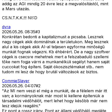
addig az AGI mindíg 20 évre lesz a megvalósítástól, mint
a Mars utazás.
CS.N.T.K.K.!!! NI!:D
dyra
2026.05.26. 08:35
#
3
Konkrétan bedonti a kapitalizmust a picsaba. Lesznek
nagy cégek akik dominálnak a területukon. Meg lesznek
alul a kis cégek akik AI-al teljesen egyforma minőségű
munkát fognak végezni. Kb éhbérért. De a nagy szoftver
cégek is csecsre mehetnek mert a felszabaduló szellemi
tőke nem fogja várni a munkanélküli segélyt hanem saját
cuccokat fog építeni. Saját ökoszisztémakat stb.. nem
tudom mi lesz de hogy brutál változások az biztos.
CommieSlayer
2026.05.26. 04:07
#
2
"Az MI nem veszi el még a munkát, de a félelem már itt
van; a kormányoknak már most ki kellene építeniük a
társadalmi védőhálót, mert lehet hogy később már nem
lesz idejük reagálni."
Ez pont a rossz irány. Pont az állami védőháló megléte