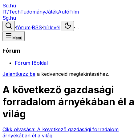
Sg.hu
IT/Tech
Tudomány
Játék
Autó
Film
Sg.hu
·
fórum
·
RSS
·
hírlevél
·
·
...
Menü
Fórum
Fórum főoldal
Jelentkezz be
a kedvenceid megtekintéséhez.
A következő gazdasági
forradalom árnyékában él a
világ
Cikk olvasása:
A következő gazdasági forradalom
árnyékában él a világ