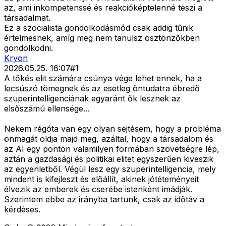
az, ami inkompetenssé és reakcióképtelenné teszi a
társadalmat.
Ez a szocialista gondolkodásmód csak addig tűnik
értelmesnek, amíg meg nem tanulsz ösztönzőkben
gondolkodni.
Kryon
2026.05.25. 16:07
#
1
A tőkés elit számára csúnya vége lehet ennek, ha a
lecsúszó tömegnek és az esetleg öntudatra ébredő
szuperintelligenciának egyaránt ők lesznek az
elsőszámú ellensége...
Nekem régóta van egy olyan sejtésem, hogy a probléma
önmagát oldja majd meg, azáltal, hogy a társadalom és
az AI egy ponton valamilyen formában szövetségre lép,
aztán a gazdasági és politikai elitet egyszerűen kiveszik
az egyenletből. Végül lesz egy szuperintelligencia, mely
mindent is kifejleszt és előállít, akinek jótéteményeit
élvezik az emberek és cserébe istenként imádják.
Szerintem ebbe az irányba tartunk, csak az időtáv a
kérdéses.