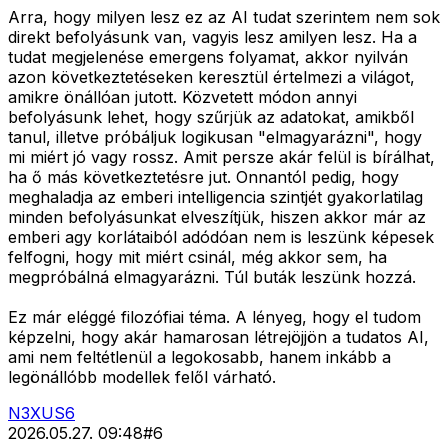
Arra, hogy milyen lesz ez az AI tudat szerintem nem sok
direkt befolyásunk van, vagyis lesz amilyen lesz. Ha a
tudat megjelenése emergens folyamat, akkor nyilván
azon következtetéseken keresztül értelmezi a világot,
amikre önállóan jutott. Közvetett módon annyi
befolyásunk lehet, hogy szűrjük az adatokat, amikből
tanul, illetve próbáljuk logikusan "elmagyarázni", hogy
mi miért jó vagy rossz. Amit persze akár felül is bírálhat,
ha ő más következtetésre jut. Onnantól pedig, hogy
meghaladja az emberi intelligencia szintjét gyakorlatilag
minden befolyásunkat elveszítjük, hiszen akkor már az
emberi agy korlátaiból adódóan nem is leszünk képesek
felfogni, hogy mit miért csinál, még akkor sem, ha
megpróbálná elmagyarázni. Túl buták leszünk hozzá.
Ez már eléggé filozófiai téma. A lényeg, hogy el tudom
képzelni, hogy akár hamarosan létrejöjjön a tudatos AI,
ami nem feltétlenül a legokosabb, hanem inkább a
legönállóbb modellek felől várható.
N3XUS6
2026.05.27. 09:48
#
6