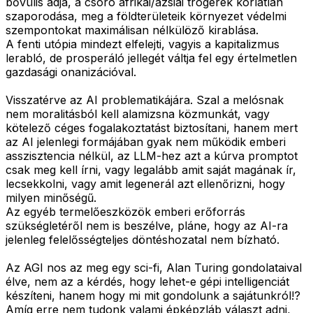
bővülis adja, a csóró afrikai/ázsiai trógerek korlátlan
szaporodása, meg a földterületeik környezet védelmi
szempontokat maximálisan nélkülöző kirablása.
A fenti utópia mindezt elfelejti, vagyis a kapitalizmus
lerabló, de prosperáló jellegét váltja fel egy értelmetlen
gazdasági onanizációval.
Visszatérve az AI problematikájára. Szal a melósnak
nem moralitásból kell alamizsna közmunkát, vagy
kötelező céges fogalakoztatást biztosítani, hanem mert
az AI jelenlegi formájában gyak nem működik emberi
asszisztencia nélkül, az LLM-hez azt a kúrva promptot
csak meg kell írni, vagy legalább amit saját magának ír,
lecsekkolni, vagy amit legenerál azt ellenőrizni, hogy
milyen minőségű.
Az egyéb termelőeszközök emberi erőforrás
szükségletéről nem is beszélve, pláne, hogy az AI-ra
jelenleg felelősségteljes döntéshozatal nem bízható.
Az AGI nos az meg egy sci-fi, Alan Turing gondolataival
élve, nem az a kérdés, hogy lehet-e gépi intelligenciát
készíteni, hanem hogy mi mit gondolunk a sajátunkról!?
Amíg erre nem tudonk valami épképzláb választ adni,