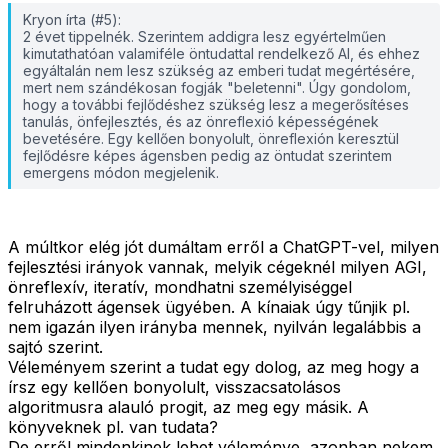
Kryon írta (#5):
2 évet tippelnék. Szerintem addigra lesz egyértelműen
kimutathatóan valamiféle öntudattal rendelkező AI, és ehhez
egyáltalán nem lesz szükség az emberi tudat megértésére,
mert nem szándékosan fogják "beletenni". Úgy gondolom,
hogy a további fejlődéshez szükség lesz a megerősítéses
tanulás, önfejlesztés, és az önreflexió képességének
bevetésére. Egy kellően bonyolult, önreflexión keresztül
fejlődésre képes ágensben pedig az öntudat szerintem
emergens módon megjelenik.
A múltkor elég jót dumáltam erről a ChatGPT-vel, milyen
fejlesztési irányok vannak, melyik cégeknél milyen AGI,
önreflexív, iteratív, mondhatni személyiséggel
felruházott ágensek ügyében. A kínaiak úgy tűnjik pl.
nem igazán ilyen irányba mennek, nyilván legalábbis a
sajtó szerint.
Véleményem szerint a tudat egy dolog, az meg hogy a
írsz egy kellően bonyolult, visszacsatolásos
algoritmusra alauló progit, az meg egy másik. A
könyveknek pl. van tudata?
De erről mindenkinek lehet véleménye, azonban nekem