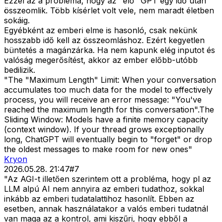
Ezzel az a probléma, hogy az "élő" GPT egy idő után
összeomlik. Több kísérlet volt vele, nem maradt életben
sokáig.
Egyébként az emberi elme is hasonló, csak nekünk
hosszabb idő kell az összeomláshoz. Ezért kegyetlen
büntetés a magánzárka. Ha nem kapunk elég inputot és
valóság megerősítést, akkor az ember előbb-utóbb
bedilizik.
"The "Maximum Length" Limit: When your conversation
accumulates too much data for the model to effectively
process, you will receive an error message: "You've
reached the maximum length for this conversation".The
Sliding Window: Models have a finite memory capacity
(context window). If your thread grows exceptionally
long, ChatGPT will eventually begin to "forget" or drop
the oldest messages to make room for new ones"
Kryon
2026.05.28. 21:47
#
7
"Az AGI-t illetően szerintem ott a probléma, hogy pl az
LLM alpú AI nem annyira az emberi tudathoz, sokkal
inkább az emberi tudatalattihoz hasonlít. Ebben az
esetben, annak használatakor a valós emberi tudatnál
van maga az a kontrol, ami kiszűri, hogy ebből a