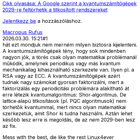
Cikk olvasása:
A Google szerint a kvantumszámítógépek
2029-re feltörhetik a titkosított rendszereket
Jelentkezz be
a hozzászóláshoz.
Macropus Rufus
2026.03.30. 15:21
#
1
hát ezt mondjuk nem merném milyen biztosra kijelenteni.
A kvantumszámítógépek tény, hogy sok mindenben
nagyon jók, a törés csak olyan matematikai problémanál
működik, amelynek periodikus vagy más kvantum
mechanikailag kihasználható szerkezete van. Ilyen pl. a
RSA vagy az ECC. A kvantumszámítógépek azért
tudnak nagy számokat gyorsan faktorizálni, mert a
faktorizálás egy periodicitási problémára alakítható át
erre létezik kvantumalgoritmus: Shor‑algoritmus. De
lattice‑alapú titkosítások (pl. PQC algoritmusok) nem
törhetők kvantummal, mert nincs olyan matematikai
szerkezetük, amit Shor ki tudna használni. Aztán lehet
később lesz erre is megoldás, de az nem 2029-ben lesz
az fix.
Mess with the best, die like the rest Linux4ever