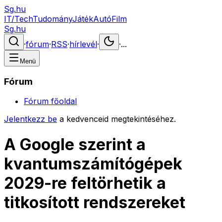
Sg.hu
IT/Tech
Tudomány
Játék
Autó
Film
Sg.hu
·
fórum
·
RSS
·
hírlevél
·
·
...
Menü
Fórum
Fórum főoldal
Jelentkezz be
a kedvenceid megtekintéséhez.
A Google szerint a
kvantumszámítógépek
2029-re feltörhetik a
titkosított rendszereket