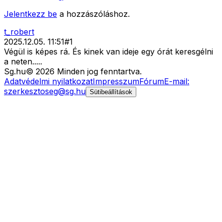
Jelentkezz be
a hozzászóláshoz.
t_robert
2025.12.05. 11:51
#
1
Végül is képes rá. És kinek van ideje egy órát keresgélni
a neten.....
Sg
.hu
©
2026
Minden jog fenntartva.
Adatvédelmi nyilatkozat
Impresszum
Fórum
E-mail:
szerkesztoseg@sg.hu
Sütibeállítások