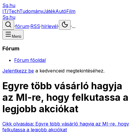
Sg.hu
IT/Tech
Tudomány
Játék
Autó
Film
Sg.hu
·
fórum
·
RSS
·
hírlevél
·
·
...
Menü
Fórum
Fórum főoldal
Jelentkezz be
a kedvenceid megtekintéséhez.
Egyre több vásárló hagyja
az MI-re, hogy felkutassa a
legjobb akciókat
Cikk olvasása:
Egyre több vásárló hagyja az MI-re, hogy
felkutassa a legjobb akciókat