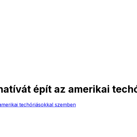
natívát épít az amerikai tec
 amerikai techóriásokkal szemben