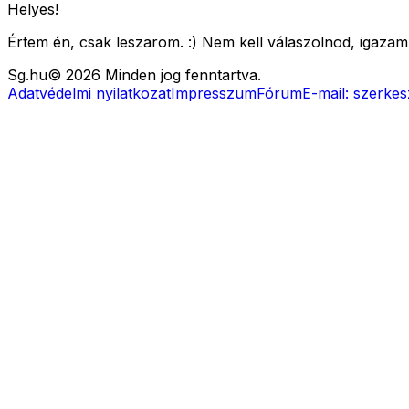
Helyes!
Értem én, csak leszarom. :) Nem kell válaszolnod, igazam
Sg
.hu
©
2026
Minden jog fenntartva.
Adatvédelmi nyilatkozat
Impresszum
Fórum
E-mail:
szerkes