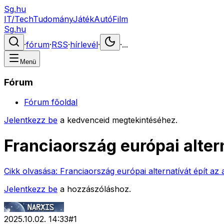
Sg.hu
IT/Tech
Tudomány
Játék
Autó
Film
Sg.hu
·
fórum
·
RSS
·
hírlevél
·
·
...
Menü
Fórum
Fórum főoldal
Jelentkezz be
a kedvenceid megtekintéséhez.
Franciaország európai alter
Cikk olvasása:
Franciaország európai alternatívát épít az
Jelentkezz be
a hozzászóláshoz.
2025.10.02. 14:33
#
1