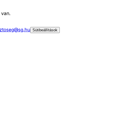
 van.
ztoseg@sg.hu
Sütibeállítások