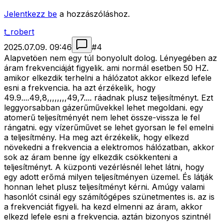
Jelentkezz be
a hozzászóláshoz.
t_robert
2025.07.09. 09:46
#
4
Alapvetöen nem egy túl bonyolult dolog. Lényegében az
áram frekvenciáját figyelik. ami normál esetben 50 HZ.
amikor elkezdik terhelni a hálózatot akkor elkezd lefele
esni a frekvencia. ha azt érzékelik, hogy
49.9....49,8,,,,,,,,49,7.... ráadnak plusz teljesítményt. Ezt
leggyorsabban gázerűművekkel lehet megoldani. egy
atomerű teljesítményét nem lehet össze-vissza le fel
rángatni. egy vízerűművet se lehet gyorsan le fel emelni
a teljesítmény. Ha meg azt érzékelik, hogy elkezd
növekedni a frekvencia a elektromos hálózatban, akkor
sok az áram benne így elkezdik csökkenteni a
teljesítményt. A küzponti vezérlésnél lehet látni, hogy
egy adott erőmá milyen teljesítményen üzemel. És látják
honnan lehet plusz teljesítményt kérni. Amúgy valami
hasonlót csinál egy számítógépes szünetmentes is. az is
a frekvenciát figyeli. ha kezd elmenni az áram, akkor
elkezd lefele esni a frekvencia. aztán bizonyos szintnél