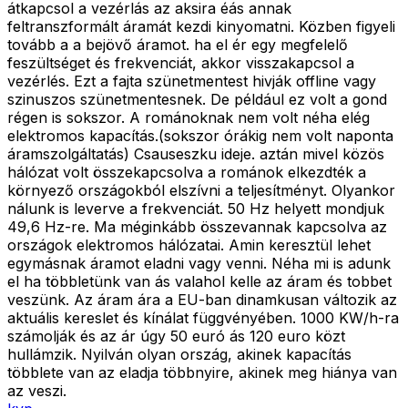
átkapcsol a vezérlás az aksira éás annak
feltranszformált áramát kezdi kinyomatni. Közben figyeli
tovább a a bejövő áramot. ha el ér egy megfelelő
feszültséget és frekvenciát, akkor visszakapcsol a
vezérlés. Ezt a fajta szünetmentest hivják offline vagy
szinuszos szünetmentesnek. De például ez volt a gond
régen is sokszor. A románoknak nem volt néha elég
elektromos kapacítás.(sokszor órákig nem volt naponta
áramszolgáltatás) Csauseszku ideje. aztán mivel közös
hálózat volt összekapcsolva a románok elkezdték a
környező országokból elszívni a teljesítményt. Olyankor
nálunk is leverve a frekvenciát. 50 Hz helyett mondjuk
49,6 Hz-re. Ma méginkább összevannak kapcsolva az
országok elektromos hálózatai. Amin keresztül lehet
egymásnak áramot eladni vagy venni. Néha mi is adunk
el ha többletünk van ás valahol kelle az áram és tobbet
veszünk. Az áram ára a EU-ban dinamkusan változik az
aktuális kereslet és kínálat függvényében. 1000 KW/h-ra
számolják és az ár úgy 50 euró ás 120 euro közt
hullámzik. Nyilván olyan ország, akinek kapacítás
többlete van az eladja többnyire, akinek meg hiánya van
az veszi.