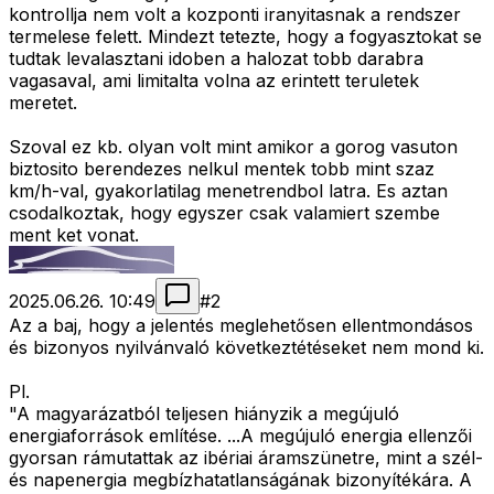
kontrollja nem volt a kozponti iranyitasnak a rendszer
termelese felett. Mindezt tetezte, hogy a fogyasztokat se
tudtak levalasztani idoben a halozat tobb darabra
vagasaval, ami limitalta volna az erintett teruletek
meretet.
Szoval ez kb. olyan volt mint amikor a gorog vasuton
biztosito berendezes nelkul mentek tobb mint szaz
km/h-val, gyakorlatilag menetrendbol latra. Es aztan
csodalkoztak, hogy egyszer csak valamiert szembe
ment ket vonat.
2025.06.26. 10:49
#
2
Az a baj, hogy a jelentés meglehetősen ellentmondásos
és bizonyos nyilvánvaló következtétéseket nem mond ki.
Pl.
"A magyarázatból teljesen hiányzik a megújuló
energiaforrások említése. ...A megújuló energia ellenzői
gyorsan rámutattak az ibériai áramszünetre, mint a szél-
és napenergia megbízhatatlanságának bizonyítékára. A