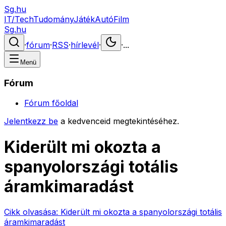
Sg.hu
IT/Tech
Tudomány
Játék
Autó
Film
Sg.hu
·
fórum
·
RSS
·
hírlevél
·
·
...
Menü
Fórum
Fórum főoldal
Jelentkezz be
a kedvenceid megtekintéséhez.
Kiderült mi okozta a
spanyolországi totális
áramkimaradást
Cikk olvasása:
Kiderült mi okozta a spanyolországi totális
áramkimaradást