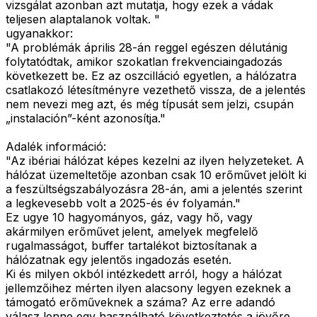
vizsgálat azonban azt mutatja, hogy ezek a vádak
teljesen alaptalanok voltak. "
ugyanakkor:
"A problémák április 28-án reggel egészen délutánig
folytatódtak, amikor szokatlan frekvenciaingadozás
következett be. Ez az oszcilláció egyetlen, a hálózatra
csatlakozó létesítményre vezethető vissza, de a jelentés
nem nevezi meg azt, és még típusát sem jelzi, csupán
„instalación”-ként azonosítja."
Adalék információ:
"Az ibériai hálózat képes kezelni az ilyen helyzeteket. A
hálózat üzemeltetője azonban csak 10 erőművet jelölt ki
a feszültségszabályozásra 28-án, ami a jelentés szerint
a legkevesebb volt a 2025-és év folyamán."
Ez ugye 10 hagyományos, gáz, vagy hő, vagy
akármilyen erőművet jelent, amelyek megfelelő
rugalmasságot, buffer tartalékot biztosítanak a
hálózatnak egy jelentős ingadozás esetén.
Ki és milyen okból intézkedett arról, hogy a hálózat
jellemzőihez mérten ilyen alacsony legyen ezeknek a
támogató erőműveknek a száma? Az erre adandó
válasz lenne egy használható következtetés a jövőre