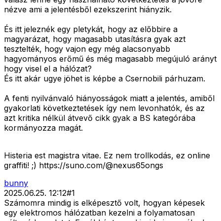
nézve ami a jelentésből ezekszerint hiányzik.
És itt jeleznék egy pletykát, hogy az előbbire a
magyarázat, hogy magasabb utasításra gyak azt
tesztelték, hogy vajon egy még alacsonyabb
hagyományos erőmű és még magasabb megújuló arányt
hogy visel el a hálózat?
És itt akár ugye jöhet is képbe a Csernobili párhuzam.
A fenti nyilvánvaló hiányosságok miatt a jelentés, amiből
gyakorlati következtetések így nem levonhatók, és az
azt kritika nélkül átvevő cikk gyak a BS kategórába
kormányozza magát.
Histeria est magistra vitae. Ez nem trollkodás, ez online
graffiti! ;) https://suno.com/@nexus65ongs
bunny
2025.06.25. 12:12
#
1
Számomra mindig is elképesztő volt, hogyan képesek
egy elektromos hálózatban kezelni a folyamatosan