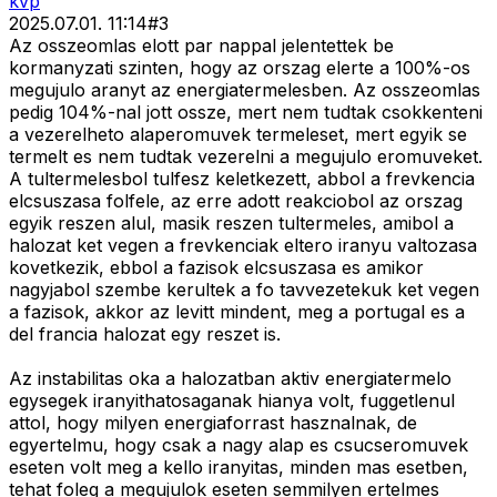
kvp
2025.07.01. 11:14
#
3
Az osszeomlas elott par nappal jelentettek be
kormanyzati szinten, hogy az orszag elerte a 100%-os
megujulo aranyt az energiatermelesben. Az osszeomlas
pedig 104%-nal jott ossze, mert nem tudtak csokkenteni
a vezerelheto alaperomuvek termeleset, mert egyik se
termelt es nem tudtak vezerelni a megujulo eromuveket.
A tultermelesbol tulfesz keletkezett, abbol a frevkencia
elcsuszasa folfele, az erre adott reakciobol az orszag
egyik reszen alul, masik reszen tultermeles, amibol a
halozat ket vegen a frevkenciak eltero iranyu valtozasa
kovetkezik, ebbol a fazisok elcsuszasa es amikor
nagyjabol szembe kerultek a fo tavvezetekuk ket vegen
a fazisok, akkor az levitt mindent, meg a portugal es a
del francia halozat egy reszet is.
Az instabilitas oka a halozatban aktiv energiatermelo
egysegek iranyithatosaganak hianya volt, fuggetlenul
attol, hogy milyen energiaforrast hasznalnak, de
egyertelmu, hogy csak a nagy alap es csucseromuvek
eseten volt meg a kello iranyitas, minden mas esetben,
tehat foleg a megujulok eseten semmilyen ertelmes