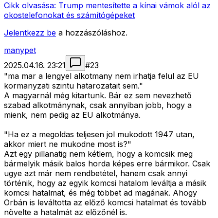
Cikk olvasása:
Trump mentesítette a kínai vámok alól az
okostelefonokat és számítógépeket
Jelentkezz be
a hozzászóláshoz.
manypet
2025.04.16. 23:21
#
23
"ma mar a lengyel alkotmany nem irhatja felul az EU
kormanyzati szintu hatarozatait sem."
A magyarnál még kitartunk. Bár ez sem nevezhető
szabad alkotmánynak, csak annyiban jobb, hogy a
mienk, nem pedig az EU alkotmánya.
"Ha ez a megoldas teljesen jol mukodott 1947 utan,
akkor miert ne mukodne most is?"
Azt egy pillanatig nem kétlem, hogy a komcsik meg
bármelyik másik balos horda képes erre bármikor. Csak
ugye azt már nem rendbetétel, hanem csak annyi
történik, hogy az egyik komcsi hatalom leváltja a másik
komcsi hatalmat, és még többet ad magának. Ahogy
Orbán is leváltotta az előző komcsi hatalmat és tovább
növelte a hatalmát az előzőnél is.