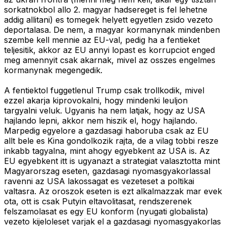
sorkatnokbol allo 2. magyar hadsereget is fel lehetne
addig allitani) es tomegek helyett egyetlen zsido vezeto
deportalasa. De nem, a magyar kormanynak mindenben
szembe kell mennie az EU-val, pedig ha a fentieket
teljesitik, akkor az EU annyi lopast es korrupciot enged
meg amennyit csak akarnak, mivel az osszes engelmes
kormanynak megengedik.
A fentiektol fuggetlenul Trump csak trollkodik, mivel
ezzel akarja kiprovokalni, hogy mindenki leuljon
targyalni veluk. Ugyanis ha nem latjak, hogy az USA
hajlando lepni, akkor nem hiszik el, hogy hajlando.
Marpedig egyelore a gazdasagi haboruba csak az EU
allt bele es Kina gondolkozik rajta, de a vilag tobbi resze
inkabb tagyalna, mint ahogy egyebkent az USA is. Az
EU egyebkent itt is ugyanazt a strategiat valasztotta mint
Magyarorszag eseten, gazdasagi nyomasgyakorlassal
ravenni az USA lakossagat es vezeteset a poltikai
valtasra. Az oroszok eseten is ezt alkalmazzak mar evek
ota, ott is csak Putyin eltavolitasat, rendszerenek
felszamolasat es egy EU konform (nyugati globalista)
vezeto kijeloleset varjak el a gazdasagi nyomasgyakorlas