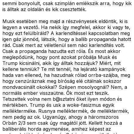
semmi bonyolult, csak szimplán emlékszik arra, hogy kik
is álltak az oldalán és kik csesztették.
Musk esetében meg majd a részvényesek eldöntik, ki is
legyen a vezető. Ha nekik így megfelel, akkor ki vagy te,
hogy ezt felülbíráld? A karlendítéssel kapcsolatban meg
igen gáz jönnöd, látszik, hogy a ballib propaganda hatott
rád. Csak mert az véletlenül sem náci karlendítés volt.
Csak a propaganda hazudta ezt róla. És most akkor
meglepődünk, hogy pont azokat próbálja Musk és
Trump kicsinálni, akik így álltak hozzájuk? Miért, mit
kellene tenniük? Te mit tennél, ha lejárató kampányok
hada van ellened, ha hazudnak rólad orrba-szájba, meg
hogy cenzúráznak meg bíróság elé citálnak sokszor
mondvacsinált okokkal? Szépen mosolyognál? Nem, a
normális ember visszaütne. Ők most ezt teszik.
Tetszettek volna nem b@sztatni őket ilyen módon és
mértékben. Trump és usk a woke-fasizmus egyik
mellékterméke. Rusnya melléktermék, de melléktermék,
nem pedig az ok. Ugyanúgy, ahogy a háromszoros
Orbán 2/3 sem csak úgy magától jött. Kellett hozzá a
balliberális horda agymenése, amihez képest az