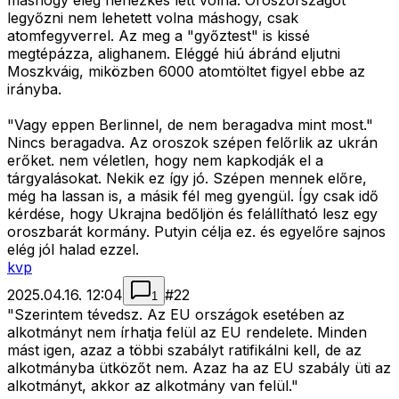
máshogy elég nehézkes lett volna. Oroszországot
legyőzni nem lehetett volna máshogy, csak
atomfegyverrel. Az meg a "győztest" is kissé
megtépázza, alighanem. Eléggé hiú ábránd eljutni
Moszkváig, miközben 6000 atomtöltet figyel ebbe az
irányba.
"Vagy eppen Berlinnel, de nem beragadva mint most."
Nincs beragadva. Az oroszok szépen felőrlik az ukrán
erőket. nem véletlen, hogy nem kapkodják el a
tárgyalásokat. Nekik ez így jó. Szépen mennek előre,
még ha lassan is, a másik fél meg gyengül. Így csak idő
kérdése, hogy Ukrajna bedőljön és felállítható lesz egy
oroszbarát kormány. Putyin célja ez. és egyelőre sajnos
elég jól halad ezzel.
kvp
2025.04.16. 12:04
#
22
1
"Szerintem tévedsz. Az EU országok esetében az
alkotmányt nem írhatja felül az EU rendelete. Minden
mást igen, azaz a többi szabályt ratifikálni kell, de az
alkotmányba ütközőt nem. Azaz ha az EU szabály üti az
alkotmányt, akkor az alkotmány van felül."