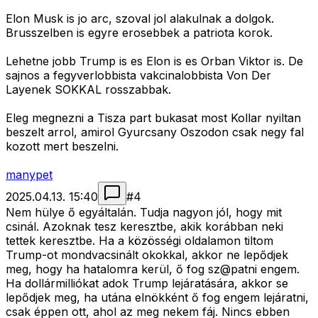
Elon Musk is jo arc, szoval jol alakulnak a dolgok.
Brusszelben is egyre erosebbek a patriota korok.
Lehetne jobb Trump is es Elon is es Orban Viktor is. De
sajnos a fegyverlobbista vakcinalobbista Von Der
Layenek SOKKAL rosszabbak.
Eleg megnezni a Tisza part bukasat most Kollar nyiltan
beszelt arrol, amirol Gyurcsany Oszodon csak negy fal
kozott mert beszelni.
manypet
2025.04.13. 15:40
#
4
Nem hülye ő egyáltalán. Tudja nagyon jól, hogy mit
csinál. Azoknak tesz keresztbe, akik korábban neki
tettek keresztbe. Ha a közösségi oldalamon tiltom
Trump-ot mondvacsinált okokkal, akkor ne lepődjek
meg, hogy ha hatalomra kerül, ő fog sz@patni engem.
Ha dollármilliókat adok Trump lejáratására, akkor se
lepődjek meg, ha utána elnökként ő fog engem lejáratni,
csak éppen ott, ahol az meg nekem fáj. Nincs ebben