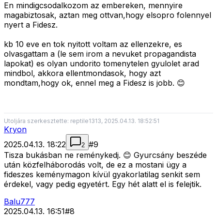
En mindigcsodalkozom az embereken, mennyire
magabiztosak, aztan meg ottvan,hogy elsopro folennyel
nyert a Fidesz.
kb 10 eve en tok nyitott voltam az ellenzekre, es
olvasgattam a (le sem irom a nevuket propagandista
lapokat) es olyan undorito tomenytelen gyulolet arad
mindbol, akkora ellentmondasok, hogy azt
mondtam,hogy ok, ennel meg a Fidesz is jobb. 😊
Utoljára szerkesztette: reptile1313, 2025.04.13. 18:52:51
Kryon
2025.04.13. 18:22
#
9
2
Tisza bukásban ne reménykedj. 😊 Gyurcsány beszéde
után közfelháborodás volt, de ez a mostani ügy a
fideszes keménymagon kívül gyakorlatilag senkit sem
érdekel, vagy pedig egyetért. Egy hét alatt el is felejtik.
Balu777
2025.04.13. 16:51
#
8