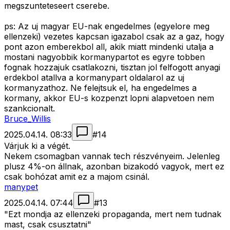
megszunteteseert cserebe.
ps: Az uj magyar EU-nak engedelmes (egyelore meg
ellenzeki) vezetes kapcsan igazabol csak az a gaz, hogy
pont azon emberekbol all, akik miatt mindenki utalja a
mostani nagyobbik kormanypartot es egyre tobben
fognak hozzajuk csatlakozni, tisztan jol felfogott anyagi
erdekbol atallva a kormanypart oldalarol az uj
kormanyzathoz. Ne felejtsuk el, ha engedelmes a
kormany, akkor EU-s kozpenzt lopni alapvetoen nem
szankcionalt.
Bruce_Willis
2025.04.14. 08:33
#
14
Várjuk ki a végét.
Nekem csomagban vannak tech részvényeim. Jelenleg
plusz 4%-on állnak, azonban bizakodó vagyok, mert ez
csak bohózat amit ez a majom csinál.
manypet
2025.04.14. 07:44
#
13
"Ezt mondja az ellenzeki propaganda, mert nem tudnak
mast, csak csusztatni"