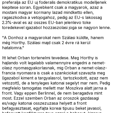
preferalja az EU uj foderalis demokratikus modelljenek
kiepitese soran. Egyebkent csak a magyarok, azaz a
mostani magyar kormany lazad mindketto ellen,
ragaszkodva a vetojogahoz, pedig az EU-s lakossag
2.3%-aval es az osszes EU-ban jelenlevo toke
toredekevel igazabol hozzaszolasi joga se nagyon lenne.
"A Donhoz a magyarokat nem Szálasi küldte, hanem
még Horthy. Szálasi majd csak 2 évre rá kerül
hatalomra."
Itt lehet Orban tortenelmi tevedese. Meg Horthy is
hajlando volt legalabb valamennyire engedni a nemet-
olasz nyomasgyakorlasnak, mig Orban a nemet-olasz-
francia nyomasra is csak a szankciokat szavazta meg
(igazabol kiment a targyalasrol, tartozkodott, azaz nem
vetozott), de a tenyleges katonai segelyt mar nem. Pedig
megfelelo tamogatas mellett mar Moszkva alatt jarna a
front. Vagy eppen Berlinnel, de nem beragadva mint
most. Ezzel szemben Orban az oroszok gazdasagi
es/vagy katonai osszezuzasa helyett a front
befagyasztasat, egyfajta koreai tipusu beket javasol,