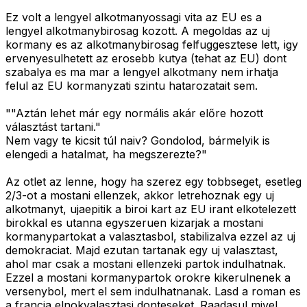
Ez volt a lengyel alkotmanyossagi vita az EU es a
lengyel alkotmanybirosag kozott. A megoldas az uj
kormany es az alkotmanybirosag felfuggesztese lett, igy
ervenyesulhetett az erosebb kutya (tehat az EU) dont
szabalya es ma mar a lengyel alkotmany nem irhatja
felul az EU kormanyzati szintu hatarozatait sem.
""Aztán lehet már egy normális akár előre hozott
választást tartani."
Nem vagy te kicsit túl naiv? Gondolod, bármelyik is
elengedi a hatalmat, ha megszerezte?"
Az otlet az lenne, hogy ha szerez egy tobbseget, esetleg
2/3-ot a mostani ellenzek, akkor letrehoznak egy uj
alkotmanyt, ujaepitik a biroi kart az EU irant elkotelezett
birokkal es utanna egyszeruen kizarjak a mostani
kormanypartokat a valasztasbol, stabilizalva ezzel az uj
demokraciat. Majd ezutan tartanak egy uj valasztast,
ahol mar csak a mostani ellenzeki partok indulhatnak.
Ezzel a mostani kormanypartok orokre kikerulnenek a
versenybol, mert el sem indulhatnanak. Lasd a roman es
a francia elnokvalasztasi donteseket. Raadasul mivel