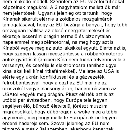
nem működő modell. Szerintem az EU vezetői túl sokat
képzelnek magukról. A 3 nagyhatalom mellett ők már
nem jelentősek. Ugyanis jelenleg ott tartunk, hogy
Kínának sikerült elérnie a zöldbalos mozgalmárok
támogatásával, hogy az EU bezárja a bányáit, hogy több
országban leállítsa az olcsó energiatermelését és
elkezdje lecserélni drágán termelő és bizonytalan
napelemmel meg szélmotorral, na meg hogy azt is
Kínából vegye meg az autó-aksikkal együtt. Elérte azt is,
hogy szépen-lassan megszüntesse a robbanómotoros
autók gyártását (amiben Kína nem tudná felvenni vele a
versenyt), és cserélje le elektromosra (amihez ugye
kínai aksi kell kínai ritkafémekkel). Mellette az USA is
elérte egy ukrán konfliktussal és a gázvezeték
felrobbantásával, hogy a gázt az EU már ne az
oroszokól vegye alacsony áron, hanem részben az
USAtól vegyék meg drágán. Plusz elérték azt is az
utóbbi pár évtizedben, hogy Európa tele legyen
segélyen élő, bűnöző életvitelű, jórészt muszlim
migránsokkal, hogy dübörögjön a woke meg a többi
agymenés, meg hogy mellette Európának ne legyen
érdemi hadereje sem. Szóval jelenleg az EU nem
tényező a másik 3al szemben, akárhogy kaparnak.