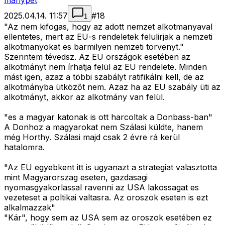
manypet
2025.04.14. 11:57
#
18
1
"Az nem kifogas, hogy az adott nemzet alkotmanyaval
ellentetes, mert az EU-s rendeletek felulirjak a nemzeti
alkotmanyokat es barmilyen nemzeti torvenyt."
Szerintem tévedsz. Az EU országok esetében az
alkotmányt nem írhatja felül az EU rendelete. Minden
mást igen, azaz a többi szabályt ratifikálni kell, de az
alkotmányba ütközőt nem. Azaz ha az EU szabály üti az
alkotmányt, akkor az alkotmány van felül.
"es a magyar katonak is ott harcoltak a Donbass-ban"
A Donhoz a magyarokat nem Szálasi küldte, hanem
még Horthy. Szálasi majd csak 2 évre rá kerül
hatalomra.
"Az EU egyebkent itt is ugyanazt a strategiat valasztotta
mint Magyarorszag eseten, gazdasagi
nyomasgyakorlassal ravenni az USA lakossagat es
vezeteset a poltikai valtasra. Az oroszok eseten is ezt
alkalmazzak"
"Kár", hogy sem az USA sem az oroszok esetében ez