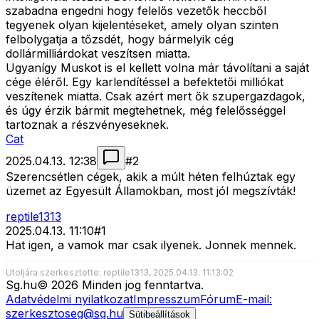
szabadna engedni hogy felelős vezetők heccből
tegyenek olyan kijelentéseket, amely olyan szinten
felbolygatja a tőzsdét, hogy bármelyik cég
dollármilliárdokat veszítsen miatta.
Ugyanígy Muskot is el kellett volna már távolítani a saját
cége éléről. Egy karlendítéssel a befektetői milliókat
veszítenek miatta. Csak azért mert ők szupergazdagok,
és úgy érzik bármit megtehetnek, még felelősséggel
tartoznak a részvényeseknek.
Cat
2025.04.13. 12:38
#
2
Szerencsétlen cégek, akik a múlt héten felhúztak egy
üzemet az Egyesült Államokban, most jól megszívták!
reptile1313
2025.04.13. 11:10
#
1
Hat igen, a vamok mar csak ilyenek. Jonnek mennek.
Utoljára szerkesztette: reptile1313, 2025.04.13. 11:13:02
Sg
.hu
©
2026
Minden jog fenntartva.
Adatvédelmi nyilatkozat
Impresszum
Fórum
E-mail:
szerkesztoseg@sg.hu
Sütibeállítások