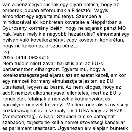
van a pénzmegvonásnak egy olyan hatása, hogy az
emberek jobban elfordulnak a Fidesztől. Vagyis
elmondott egy egyértelmű tényt. Szemben a
miniducséval aki konkrétan követelte a Néppártban a
Gyurcsány kormány idején, hogy ne adjanak pénzt MO-
nak. Vajon melyik a nagyobb hazaárulás? elmondani egy
nyilván való következményt vagy követelni konkrétan,
hogy ne kapjon az ország pénzt.....
kvp
2025.04.14. 09:34
#
15
Nem tudom miert zavar barkit is ami az EU-s
parlamentben elhangzott. Egyertelmu, hogy a
kotelezettsegszegesi eljaras azt az esetet kezeli, amikor
egy nemzeti kormany elmulasztja teljesiteni az EU
utasitasait, legyen az barmi. Az nem kifogas, hogy az
adott nemzet alkotmanyaval ellentetes, mert az EU-s
rendeletek felulirjak a nemzeti alkotmanyokat es
barmilyen nemzeti torvenyt. Minden foderalis szovetsegi
koztarsasagnal ez a szabaly, lasd USA vagy az NSZK
(Nemetorszag). A Bajor Szabadallam se pattoghat
szabadon, teljesitenie kell a nemet szovetsegi kancellar
es parlament utasitasait. Ugyanezen elv alapjan buntetik