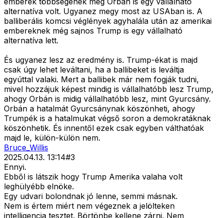
emberek többségének még Orbán is egy vállalható
alternatíva volt. Ugyanez megy most az USAban is. A
balliberális komcsi véglények agyhalála után az amerikai
embereknek még sajnos Trump is egy vállalható
alternatíva lett.
És ugyanez lesz az eredmény is. Trump-ékat is majd
csak úgy lehet leváltani, ha a ballibeket is leváltja
egyúttal valaki. Mert a ballibek már nem fogják tudni,
mivel hozzájuk képest mindig is vállalhatóbb lesz Trump,
ahogy Orbán is midig vállalhatóbb lesz, mint Gyurcsány.
Orbán a hatalmát Gyurcsánynak köszönheti, ahogy
Trumpék is a hatalmukat végső soron a demokratáknak
köszönhetik. És innentől ezek csak egyben válthatóak
majd le, külön-külön nem.
Bruce_Willis
2025.04.13. 13:14
#
3
Ennyi.
Ebből is látszik hogy Trump Amerika valaha volt
leghülyébb elnöke.
Egy udvari bolondnak jó lenne, semmi másnak.
Nem is értem miért nem végeznek a jelölteken
intelligencia tesztet. Börtönbe kellene zárni. Nem