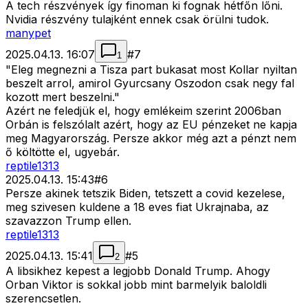
A tech részvények így finoman ki fognak hétfőn lőni.
Nvidia részvény tulajként ennek csak örülni tudok.
manypet
2025.04.13. 16:07
#
7
1
"Eleg megnezni a Tisza part bukasat most Kollar nyiltan
beszelt arrol, amirol Gyurcsany Oszodon csak negy fal
kozott mert beszelni."
Azért ne feledjük el, hogy emlékeim szerint 2006ban
Orbán is felszólalt azért, hogy az EU pénzeket ne kapja
meg Magyarország. Persze akkor még azt a pénzt nem
ő költötte el, ugyebár.
reptile1313
2025.04.13. 15:43
#
6
Persze akinek tetszik Biden, tetszett a covid kezelese,
meg szivesen kuldene a 18 eves fiat Ukrajnaba, az
szavazzon Trump ellen.
reptile1313
2025.04.13. 15:41
#
5
2
A libsikhez kepest a legjobb Donald Trump. Ahogy
Orban Viktor is sokkal jobb mint barmelyik baloldli
szerencsetlen.