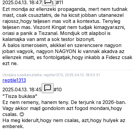
2025.04.13. 18:47
#
11
1
Ezt mondja az ellenzeki propaganda, mert nem tudnak
mast, csak csusztatni, de ha kicsit jobban utananezel
rajossz,hogy teljesen mas volt a kontextus. Tenyleg
teljesen mas. Viszont Kingat nem tudjak kimagyarazni,
oriasi a panik a Tiszanal. Mondjuk ott alapbol is
kalamajka van amit a sok testor bizonyit.
A balos ismeroseim, akikkel en szerencsere nagyon
joban vagyok, nagyon NAGYON ki vannak akadva az
ellenzek miatt, es fontolgatjak,hogy inkabb a Fidesz csak
ezt ne.
Utoljára szerkesztette: reptile1313, 2025.04.13. 18:53:31
reptile1313
2025.04.13. 18:45
#
10
"Tisza bukása"
Ez nem remeny, hanem teny. De terjunk ra 2026-ban.
Vagy akkor majd gondolom azt fogod mondani,hogy
csalas. 😊
Ha meg kiderult,hogy nem csalas, azt,hogy hulyek az
emberek.