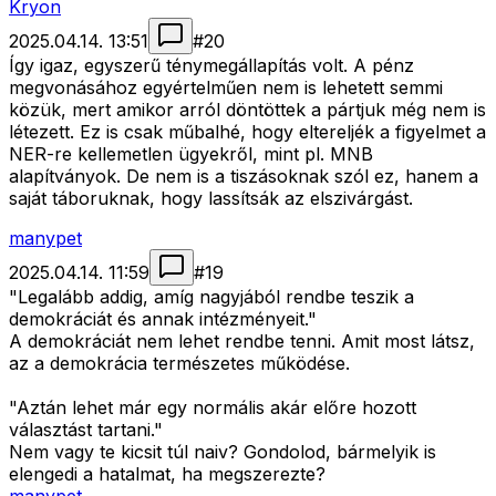
Kryon
2025.04.14. 13:51
#
20
Így igaz, egyszerű ténymegállapítás volt. A pénz
megvonásához egyértelműen nem is lehetett semmi
közük, mert amikor arról döntöttek a pártjuk még nem is
létezett. Ez is csak műbalhé, hogy eltereljék a figyelmet a
NER-re kellemetlen ügyekről, mint pl. MNB
alapítványok. De nem is a tiszásoknak szól ez, hanem a
saját táboruknak, hogy lassítsák az elszivárgást.
manypet
2025.04.14. 11:59
#
19
"Legalább addig, amíg nagyjából rendbe teszik a
demokráciát és annak intézményeit."
A demokráciát nem lehet rendbe tenni. Amit most látsz,
az a demokrácia természetes működése.
"Aztán lehet már egy normális akár előre hozott
választást tartani."
Nem vagy te kicsit túl naiv? Gondolod, bármelyik is
elengedi a hatalmat, ha megszerezte?