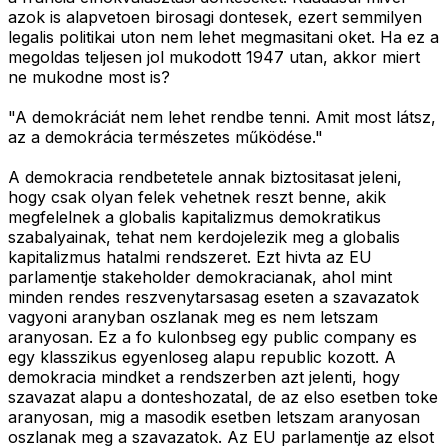
azok is alapvetoen birosagi dontesek, ezert semmilyen
legalis politikai uton nem lehet megmasitani oket. Ha ez a
megoldas teljesen jol mukodott 1947 utan, akkor miert
ne mukodne most is?
"A demokráciát nem lehet rendbe tenni. Amit most látsz,
az a demokrácia természetes működése."
A demokracia rendbetetele annak biztositasat jeleni,
hogy csak olyan felek vehetnek reszt benne, akik
megfelelnek a globalis kapitalizmus demokratikus
szabalyainak, tehat nem kerdojelezik meg a globalis
kapitalizmus hatalmi rendszeret. Ezt hivta az EU
parlamentje stakeholder demokracianak, ahol mint
minden rendes reszvenytarsasag eseten a szavazatok
vagyoni aranyban oszlanak meg es nem letszam
aranyosan. Ez a fo kulonbseg egy public company es
egy klasszikus egyenloseg alapu republic kozott. A
demokracia mindket a rendszerben azt jelenti, hogy
szavazat alapu a donteshozatal, de az elso esetben toke
aranyosan, mig a masodik esetben letszam aranyosan
oszlanak meg a szavazatok. Az EU parlamentje az elsot