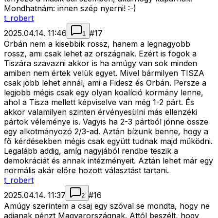
Mondhatnám: innen szép nyerni! :-)
t_robert
2025.04.14. 11:46
#
17
1
Orbán nem a kisebbik rossz, hanem a legnagyobb
rossz, ami csak lehet az országnak. Ezért is fogok a
Tiszára szavazni akkor is ha amúgy van sok minden
amiben nem értek velük egyet. Mivel bármilyen TISZA
csak jobb lehet annál, ami a Fidesz és Orbán. Persze a
legjobb mégis csak egy olyan koalíció kormány lenne,
ahol a Tisza mellett képviselve van még 1-2 párt. És
akkor valamilyen szinten érvényesülni más ellenzéki
pártok véleménye is. Vagyis ha 2-3 pártból jönne össze
egy alkotmányozó 2/3-ad. Aztán bízunk benne, hogy a
fő kérdésekben mégis csak együtt tudnak majd működni.
Legalább addig, amíg nagyjából rendbe teszik a
demokráciát és annak intézményeit. Aztán lehet már egy
normális akár előre hozott választást tartani.
t_robert
2025.04.14. 11:37
#
16
2
Amúgy szerintem a csaj egy szóval se mondta, hogy ne
adjanak pénzt Magyarországnak. Attól beszélt, hogy