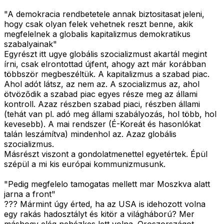
"A demokracia rendbetetele annak biztositasat jeleni,
hogy csak olyan felek vehetnek reszt benne, akik
megfelelnek a globalis kapitalizmus demokratikus
szabalyainak"
Egyrészt itt ugye globális szocializmust akartál megint
írni, csak elrontottad újfent, ahogy azt már korábban
többször megbeszéltük. A kapitalizmus a szabad piac.
Ahol adót látsz, az nem az. A szocializmus az, ahol
ötvöződik a szabad piac egyes része meg az állami
kontroll. Azaz részben szabad piaci, részben állami
(tehát van pl. adó meg állami szabályozás, hol több, hol
kevesebb). A mai rendszer (É-Koreát és hasonlókat
talán leszámítva) mindenhol az. Azaz globális
szocializmus.
Másrészt viszont a gondolatmenettel egyetértek. Épül
szépül a mi kis európai kommunizmusunk.
"Pedig megfelelo tamogatas mellett mar Moszkva alatt
jarna a front"
??? Mármint úgy érted, ha az USA is idehozott volna
egy rakás hadosztályt és kitör a világháború? Mer