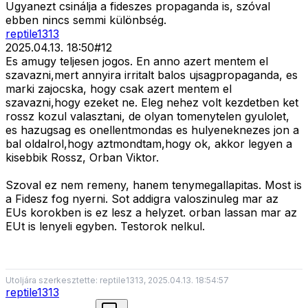
Ugyanezt csinálja a fideszes propaganda is, szóval
ebben nincs semmi különbség.
reptile1313
2025.04.13. 18:50
#
12
Es amugy teljesen jogos. En anno azert mentem el
szavazni,mert annyira irritalt balos ujsagpropaganda, es
marki zajocska, hogy csak azert mentem el
szavazni,hogy ezeket ne. Eleg nehez volt kezdetben ket
rossz kozul valasztani, de olyan tomenytelen gyulolet,
es hazugsag es onellentmondas es hulyeneknezes jon a
bal oldalrol,hogy aztmondtam,hogy ok, akkor legyen a
kisebbik Rossz, Orban Viktor.
Szoval ez nem remeny, hanem tenymegallapitas. Most is
a Fidesz fog nyerni. Sot addigra valoszinuleg mar az
EUs korokben is ez lesz a helyzet. orban lassan mar az
EUt is lenyeli egyben. Testorok nelkul.
Utoljára szerkesztette: reptile1313, 2025.04.13. 18:54:57
reptile1313