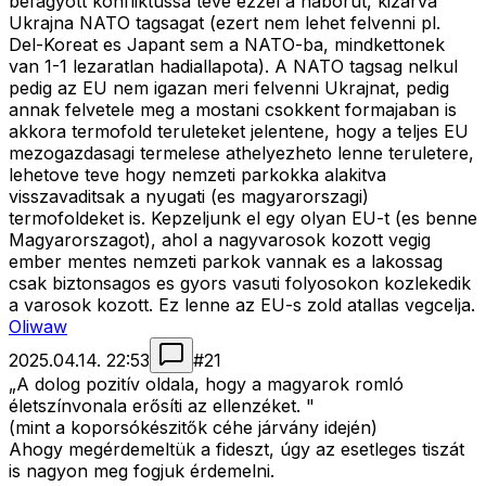
befagyott konfliktussa teve ezzel a haborut, kizarva
Ukrajna NATO tagsagat (ezert nem lehet felvenni pl.
Del-Koreat es Japant sem a NATO-ba, mindkettonek
van 1-1 lezaratlan hadiallapota). A NATO tagsag nelkul
pedig az EU nem igazan meri felvenni Ukrajnat, pedig
annak felvetele meg a mostani csokkent formajaban is
akkora termofold teruleteket jelentene, hogy a teljes EU
mezogazdasagi termelese athelyezheto lenne teruletere,
lehetove teve hogy nemzeti parkokka alakitva
visszavaditsak a nyugati (es magyarorszagi)
termofoldeket is. Kepzeljunk el egy olyan EU-t (es benne
Magyarorszagot), ahol a nagyvarosok kozott vegig
ember mentes nemzeti parkok vannak es a lakossag
csak biztonsagos es gyors vasuti folyosokon kozlekedik
a varosok kozott. Ez lenne az EU-s zold atallas vegcelja.
Oliwaw
2025.04.14. 22:53
#
21
„A dolog pozitív oldala, hogy a magyarok romló
életszínvonala erősíti az ellenzéket. "
(mint a koporsókészitők céhe járvány idején)
Ahogy megérdemeltük a fideszt, úgy az esetleges tiszát
is nagyon meg fogjuk érdemelni.