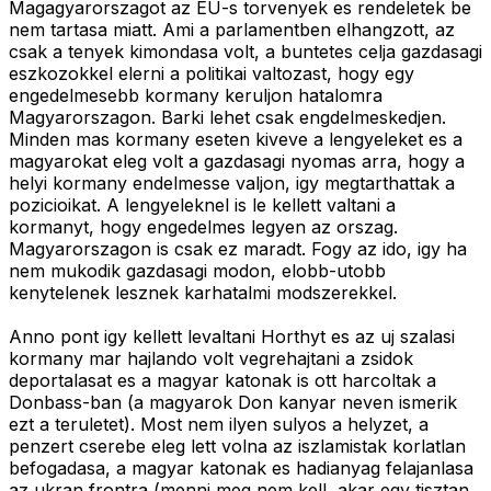
Magagyarorszagot az EU-s torvenyek es rendeletek be
nem tartasa miatt. Ami a parlamentben elhangzott, az
csak a tenyek kimondasa volt, a buntetes celja gazdasagi
eszkozokkel elerni a politikai valtozast, hogy egy
engedelmesebb kormany keruljon hatalomra
Magyarorszagon. Barki lehet csak engdelmeskedjen.
Minden mas kormany eseten kiveve a lengyeleket es a
magyarokat eleg volt a gazdasagi nyomas arra, hogy a
helyi kormany endelmesse valjon, igy megtarthattak a
pozicioikat. A lengyeleknel is le kellett valtani a
kormanyt, hogy engedelmes legyen az orszag.
Magyarorszagon is csak ez maradt. Fogy az ido, igy ha
nem mukodik gazdasagi modon, elobb-utobb
kenytelenek lesznek karhatalmi modszerekkel.
Anno pont igy kellett levaltani Horthyt es az uj szalasi
kormany mar hajlando volt vegrehajtani a zsidok
deportalasat es a magyar katonak is ott harcoltak a
Donbass-ban (a magyarok Don kanyar neven ismerik
ezt a teruletet). Most nem ilyen sulyos a helyzet, a
penzert cserebe eleg lett volna az iszlamistak korlatlan
befogadasa, a magyar katonak es hadianyag felajanlasa
az ukran frontra (menni meg nem kell, akar egy tisztan