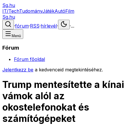
Sg.hu
IT/Tech
Tudomány
Játék
Autó
Film
Sg.hu
·
fórum
·
RSS
·
hírlevél
·
·
...
Menü
Fórum
Fórum főoldal
Jelentkezz be
a kedvenceid megtekintéséhez.
Trump mentesítette a kínai
vámok alól az
okostelefonokat és
számítógépeket