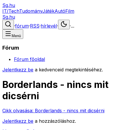
Sg.hu
IT/Tech
Tudomány
Játék
Autó
Film
Sg.hu
·
fórum
·
RSS
·
hírlevél
·
·
...
Menü
Fórum
Fórum főoldal
Jelentkezz be
a kedvenceid megtekintéséhez.
Borderlands - nincs mit
dicsérni
Cikk olvasása:
Borderlands - nincs mit dicsérni
Jelentkezz be
a hozzászóláshoz.