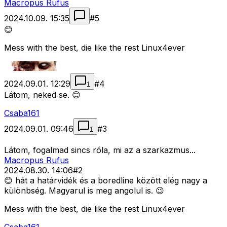
Macropus Rufus
2024.10.09. 15:35
#
5
😊
Mess with the best, die like the rest Linux4ever
2024.09.01. 12:29
#
4
1
Látom, neked se. 😊
Csaba161
2024.09.01. 09:46
#
3
1
Látom, fogalmad sincs róla, mi az a szarkazmus...
Macropus Rufus
2024.08.30. 14:06
#
2
😊 hát a határvidék és a boredline között elég nagy a
különbség. Magyarul is meg angolul is. 😉
Mess with the best, die like the rest Linux4ever